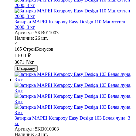
Затирка MAPEI Kerapoxy Easy Design 110 Манхэттен
2000, 3 кг
Артикул: 5KB011003
Наличие:
26
шт.
?
165
СтройБонусов
11011
₽
3671
₽/кг.
В корзину
Затирка MAPEI Kerapoxy Easy Design 103 Белая луна, 3
кг
Артикул: 5KB010303
Наличие:
30
шт.