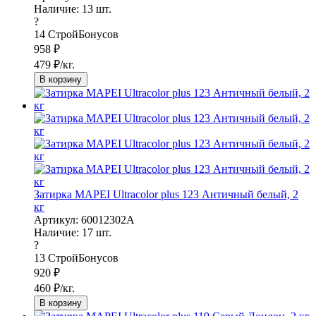
Наличие:
13
шт.
?
14
СтройБонусов
958
₽
479
₽/кг.
В корзину
Затирка MAPEI Ultracolor plus 123 Античный белый, 2
кг
Артикул: 60012302A
Наличие:
17
шт.
?
13
СтройБонусов
920
₽
460
₽/кг.
В корзину