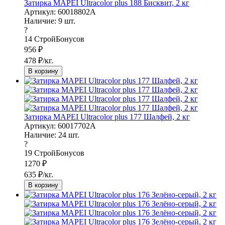
Затирка MAPEI Ultracolor plus 188 Бисквит, 2 кг
Артикул: 60018802A
Наличие:
9
шт.
?
14
СтройБонусов
956
₽
478
₽/кг.
В корзину
Затирка MAPEI Ultracolor plus 177 Шалфей, 2 кг
Артикул: 60017702A
Наличие:
24
шт.
?
19
СтройБонусов
1270
₽
635
₽/кг.
В корзину