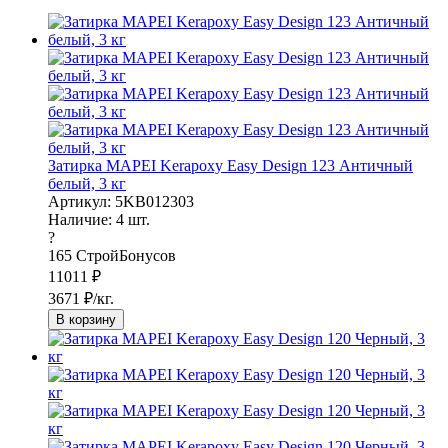
Затирка MAPEI Kerapoxy Easy Design 123 Античный
белый, 3 кг
Артикул: 5KB012303
Наличие:
4
шт.
?
165
СтройБонусов
11011
₽
3671
₽/кг.
В корзину