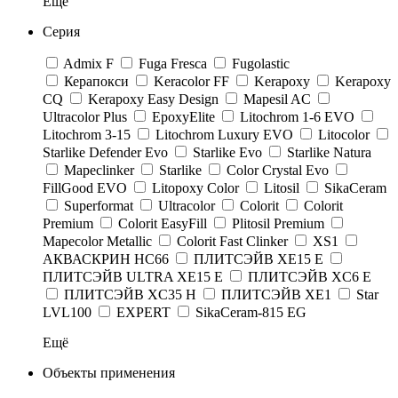
Ещё
Серия
Admix F
Fuga Fresca
Fugolastic
Керапокси
Keracolor FF
Kerapoxy
Kerapoxy
CQ
Kerapoxy Easy Design
Mapesil AC
Ultracolor Plus
EpoxyElite
Litochrom 1-6 EVO
Litochrom 3-15
Litochrom Luxury EVO
Litocolor
Starlike Defender Evo
Starlike Evo
Starlike Natura
Mapeclinker
Starlike
Color Crystal Evo
FillGood EVO
Litopoxy Color
Litosil
SikaCeram
Superformat
Ultracolor
Colorit
Colorit
Premium
Colorit EasyFill
Plitosil Premium
Mapecolor Metallic
Colorit Fast Clinker
XS1
АКВАСКРИН HC66
ПЛИТСЭЙВ XE15 Е
ПЛИТСЭЙВ ULTRA XE15 Е
ПЛИТСЭЙВ XC6 E
ПЛИТСЭЙВ XC35 H
ПЛИТСЭЙВ XE1
Star
LVL100
EXPERT
SikaCeram-815 EG
Ещё
Объекты применения