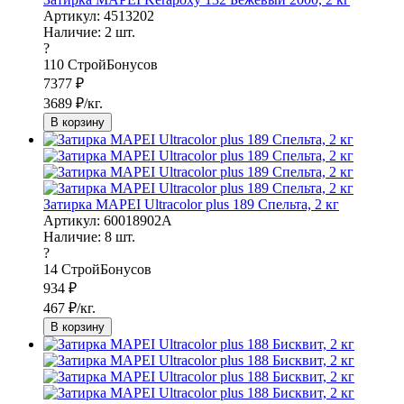
Артикул: 4513202
Наличие:
2
шт.
?
110
СтройБонусов
7377
₽
3689
₽/кг.
В корзину
Затирка MAPEI Ultracolor plus 189 Спельта, 2 кг
Артикул: 60018902A
Наличие:
8
шт.
?
14
СтройБонусов
934
₽
467
₽/кг.
В корзину