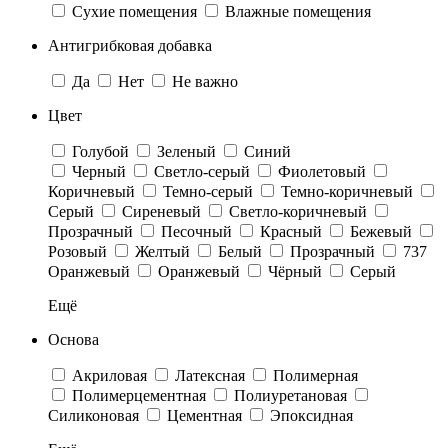
Сухие помещения
Влажные помещения
Антигрибковая добавка
Да
Нет
Не важно
Цвет
Голубой
Зеленый
Синий
Черный
Светло-серый
Фиолетовый
Коричневый
Темно-серый
Темно-коричневый
Cерый
Сиреневый
Светло-коричневый
Прозрачный
Песочный
Красный
Бежевый
Розовый
Желтый
Белый
Прозрачный
737
Оранжевый
Оранжевый
Чёрный
Серый
Ещё
Основа
Акриловая
Латексная
Полимерная
Полимерцементная
Полиуретановая
Cиликоновая
Цементная
Эпоксидная