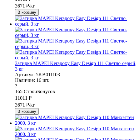
3671
₽/кг.
В корзину
Затирка MAPEI Kerapoxy Easy Design 111 Светло-серый,
3 кг
Артикул: 5KB011103
Наличие:
16
шт.
?
165
СтройБонусов
11011
₽
3671
₽/кг.
В корзину