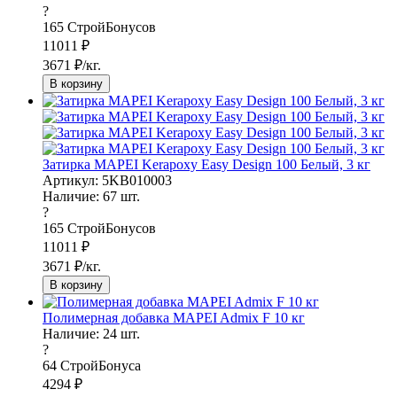
?
165
СтройБонусов
11011
₽
3671
₽/кг.
В корзину
Затирка MAPEI Kerapoxy Easy Design 100 Белый, 3 кг
Артикул: 5KB010003
Наличие:
67
шт.
?
165
СтройБонусов
11011
₽
3671
₽/кг.
В корзину
Полимерная добавка MAPEI Admix F 10 кг
Наличие:
24
шт.
?
64
СтройБонуса
4294
₽