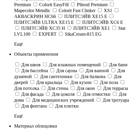
Premium
Colorit EasyFill
Plitosil Premium
Mapecolor Metallic
Colorit Fast Clinker
XS1
АКВАСКРИН HC66
ПЛИТСЭЙВ XE15 Е
ПЛИТСЭЙВ ULTRA XE15 Е
ПЛИТСЭЙВ XC6 E
ПЛИТСЭЙВ XC35 H
ПЛИТСЭЙВ XE1
Star
LVL100
EXPERT
SikaCeram-815 EG
Ещё
Объекты применения
Для швов
Для влажных помещений
Для бани
Для бассейна
Для сауны
Для ванной
Для
душевой
Для сантехники
Для балкона
Для
дверей
Для крыльца
Для кухни
Для пола
Для потолка
Для стены
Для окон
Для террасы
Для фасада
Для цоколя
Для отмостки
Для
дома
Для медицинских учреждений
Для тротуара
Для фонтана
Для плитки
Ещё
Материал облицовки