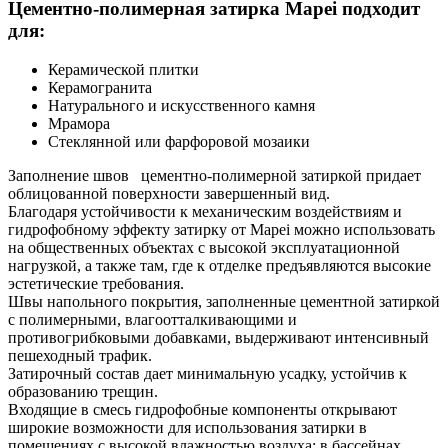
Цементно-полимерная затирка Mapei подходит
для:
Керамической плитки
Керамогранита
Натурального и искусственного камня
Мрамора
Стеклянной или фарфоровой мозаики
Заполнение швов цементно-полимерной затиркой придает
облицованной поверхности завершенный вид.
Благодаря устойчивости к механическим воздействиям и
гидрофобному эффекту затирку от Mapei можно использовать
на общественных объектах с высокой эксплуатационной
нагрузкой, а также там, где к отделке предъявляются высокие
эстетические требования.
Швы напольного покрытия, заполненные цементной затиркой
с полимерными, влагоотталкивающими и
противогрибковыми добавками, выдерживают интенсивный
пешеходный трафик.
Затирочный состав дает минимальную усадку, устойчив к
образованию трещин.
Входящие в смесь гидрофобные компоненты открывают
широкие возможности для использования затирки в
помещениях с высокой влажностью воздуха: в бассейнах,