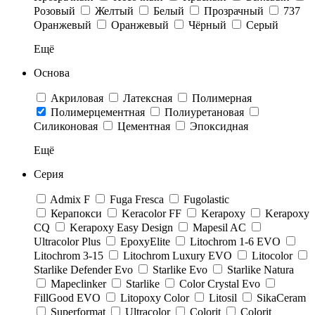
Розовый
Желтый
Белый
Прозрачный
737
Оранжевый
Оранжевый
Чёрный
Серый
Ещё
Основа
Акриловая
Латексная
Полимерная
Полимерцементная
Полиуретановая
Cиликоновая
Цементная
Эпоксидная
Ещё
Серия
Admix F
Fuga Fresca
Fugolastic
Керапокси
Keracolor FF
Kerapoxy
Kerapoxy
CQ
Kerapoxy Easy Design
Mapesil AC
Ultracolor Plus
EpoxyElite
Litochrom 1-6 EVO
Litochrom 3-15
Litochrom Luxury EVO
Litocolor
Starlike Defender Evo
Starlike Evo
Starlike Natura
Mapeclinker
Starlike
Color Crystal Evo
FillGood EVO
Litopoxy Color
Litosil
SikaCeram
Superformat
Ultracolor
Colorit
Colorit