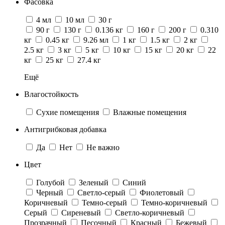
Фасовка
4 мл
10 мл
30 г
90 г
130 г
0.136 кг
160 г
200 г
0.310
кг
0.45 кг
9.26 мл
1 кг
1.5 кг
2 кг
2.5 кг
3 кг
5 кг
10 кг
15 кг
20 кг
22
кг
25 кг
27.4 кг
Ещё
Влагостойкость
Сухие помещения
Влажные помещения
Антигрибковая добавка
Да
Нет
Не важно
Цвет
Голубой
Зеленый
Синий
Черный
Светло-серый
Фиолетовый
Коричневый
Темно-серый
Темно-коричневый
Cерый
Сиреневый
Светло-коричневый
Прозрачный
Песочный
Красный
Бежевый