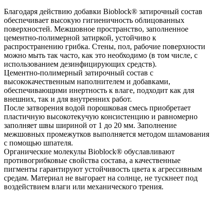
Благодаря действию добавки Bioblock® затирочный состав
обеспечивает высокую гигиеничность облицованных
поверхностей. Межшовное пространство, заполненное
цементно-полимерной затиркой, устойчиво к
распространению грибка. Стены, пол, рабочие поверхности
можно мыть так часто, как это необходимо (в том числе, с
использованием дезинфицирующих средств).
Цементно-полимерный затирочный состав с
высококачественным наполнителем и добавками,
обеспечивающими инертность к влаге, подходит как для
внешних, так и для внутренних работ.
После затворения водой порошковая смесь приобретает
пластичную высокотекучую консистенцию и равномерно
заполняет швы шириной от 1 до 20 мм. Заполнение
межшовных промежутков выполняется методом шламования
с помощью шпателя.
Органические молекулы Bioblock® обуславливают
противогрибковые свойства состава, а качественные
пигменты гарантируют устойчивость цвета к агрессивным
средам. Материал не выгорает на солнце, не тускнеет под
воздействием влаги или механического трения.