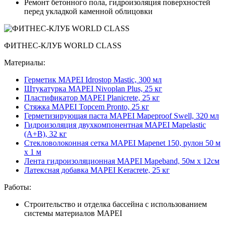
Ремонт бетонного пола, гидроизоляция поверхностей
перед укладкой каменной облицовки
ФИТНЕС-КЛУБ WORLD CLASS
Материалы:
Герметик MAPEI Idrostop Mastic, 300 мл
Штукатурка MAPEI Nivoplan Plus, 25 кг
Пластификатор MAPEI Planicrete, 25 кг
Стяжка MAPEI Topcem Pronto, 25 кг
Герметизирующая паста MAPEI Mapeproof Swell, 320 мл
Гидроизоляция двухкомпонентная MAPEI Mapelastic
(А+B), 32 кг
Стекловолоконная сетка MAPEI Mapenet 150, рулон 50 м
х 1 м
Лента гидроизоляционная MAPEI Mapeband, 50м x 12см
Латексная добавка MAPEI Keracrete, 25 кг
Работы:
Строительство и отделка бассейна с использованием
системы материалов MAPEI