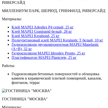
МИЛЛЕНИУМ ПАРК, ШЕРВУД, ГРИНФИЛД, РИВЕРСАЙД
Материалы:
Клей MAPEI Adesilex P4 серый, 25 кг
Клей MAPEI Granirapid белый, 28 кг
Клей MAPEI Kerabond, 25 кг
Полиуретановый клей MAPEI Keralastic T белый, 10 кг
Гидроизоляция двухкомпонентная MAPEI Mapelastic
(А+B), 32 кг
Гидроизоляция MAPEI Idrosilex Pronto, 25 кг
Пластификатор MAPEI Planicrete, 25 кг
Работы:
Гидроизоляция бетонных поверхностей и облицовка
камнем и керамической плиткой помещений, каналов,
фонтанов, террас
ГОСТИНИЦА "МОСКВА"
Материалы: