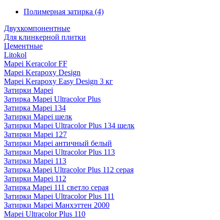
Полимерная затирка
(4)
Двухкомпонентные
Для клинкерной плитки
Цементные
Litokol
Mapei Keracolor FF
Mapei Kerapoxy Design
Mapei Kerapoxy Easy Design 3 кг
Затирки Mapei
Затирка Mapei Ultracolor Plus
Затирка Mapei 134
Затирки Mapei шелк
Затирки Mapei Ultracolor Plus 134 шелк
Затирки Mapei 127
Затирки Mapei античный белый
Затирки Mapei Ultracolor Plus 113
Затирки Mapei 113
Затирка Mapei Ultracolor Plus 112 серая
Затирки Mapei 112
Затирка Mapei 111 светло серая
Затирки Mapei Ultracolor Plus 111
Затирки Mapei Манхэттен 2000
Mapei Ultracolor Plus 110