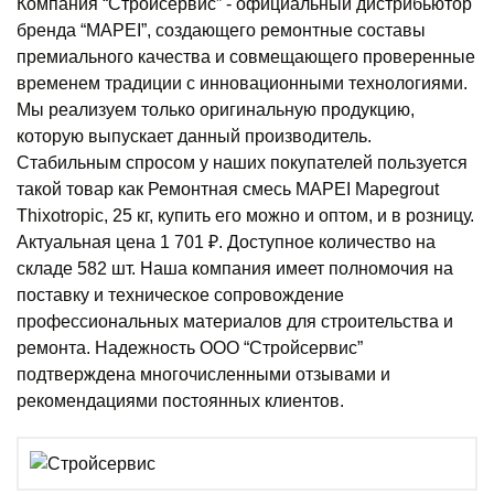
Компания “Стройсервис” - официальный дистрибьютор
любых конструкций из бетона или железобетона.
бренда “MAPEI”, создающего ремонтные составы
Ремонтный состав Mapegrout Thixotropic с
премиального качества и совмещающего проверенные
компенсированной усадкой представлен в виде
временем традиции с инновационными технологиями.
мелкофракционного порошка для затворения водой.
Мы реализуем только оригинальную продукцию,
Расход воды на 1кг сухой смеси составляет около
которую выпускает данный производитель.
0,15л. Замешанный раствор необходимо использовать
Стабильным спросом у наших покупателей пользуется
в течение 1 часа (согласно технологической карте
такой товар как Ремонтная смесь MAPEI Mapegrout
производителя, сохранение жизнеспособности готовой
Thixotropic, 25 кг, купить его можно и оптом, и в розницу.
смеси составляет 60 минут).
Актуальная цена 1 701 ₽. Доступное количество на
Смешиваясь с водой, сухой мелкозернистый
складе 582 шт. Наша компания имеет полномочия на
цементный состав с модифицирующими добавками
поставку и техническое сопровождение
образует устойчивый к расслаиванию тиксотропный
профессиональных материалов для строительства и
раствор. Он разжижается при механическом
ремонта. Надежность ООО “Стройсервис”
воздействии и быстро сгущается в состоянии покоя,
подтверждена многочисленными отзывами и
демонстрируя отличную стойкость к оползанию.
рекомендациями постоянных клиентов.
Данный состав можно использовать не только на
горизонтальных, но также на наклонных и на
потолочных поверхностях без устройства опалубки.