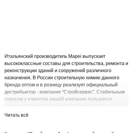
Итальянский производитель Mapei выпускает
высококлассные составы для строительства, ремонта и
реконструкции зданий и сооружений различного
назначения. В России строительную химию данного
бренда оптом и в розницу реализует официальный
дистрибьютор - компания “Стройсервис”. Стабильным
спросом у клиентов нашей компании пользуется
ремонтный состав Mapegrout Thixotropic 25 кг -
безусадочная смесь на основе цемента, армированная
Читать всё
полимерной фиброй. Данный материал позволяет
выполнять структурное восстановление целостности