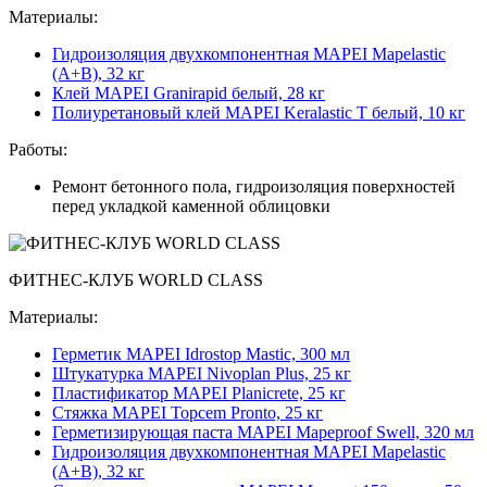
Материалы:
Гидроизоляция двухкомпонентная MAPEI Mapelastic
(А+B), 32 кг
Клей MAPEI Granirapid белый, 28 кг
Полиуретановый клей MAPEI Keralastic T белый, 10 кг
Работы:
Ремонт бетонного пола, гидроизоляция поверхностей
перед укладкой каменной облицовки
ФИТНЕС-КЛУБ WORLD CLASS
Материалы:
Герметик MAPEI Idrostop Mastic, 300 мл
Штукатурка MAPEI Nivoplan Plus, 25 кг
Пластификатор MAPEI Planicrete, 25 кг
Стяжка MAPEI Topcem Pronto, 25 кг
Герметизирующая паста MAPEI Mapeproof Swell, 320 мл
Гидроизоляция двухкомпонентная MAPEI Mapelastic
(А+B), 32 кг