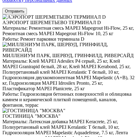
обработку персональных данных
Отправить
АЭРОПОРТ ШЕРЕМЕТЬЕВО ТЕРМИНАЛ D
Материалы:
Ремонтная смесь MAPEI Mapegrout Hi-Flow, 25 кг,
Ремонтная смесь MAPEI Mapegrout Hi-Flow 10, 25 кг
Работы:
Ремонт парковки терминала D
МИЛЛЕНИУМ ПАРК, ШЕРВУД, ГРИНФИЛД, РИВЕРСАЙД
Материалы:
Клей MAPEI Adesilex P4 серый, 25 кг, Клей
MAPEI Granirapid белый, 28 кг, Клей MAPEI Kerabond, 25 кг,
Полиуретановый клей MAPEI Keralastic T белый, 10 кг,
Гидроизоляция двухкомпонентная MAPEI Mapelastic (А+B), 32
кг, Гидроизоляция MAPEI Idrosilex Pronto, 25 кг,
Пластификатор MAPEI Planicrete, 25 кг
Работы:
Гидроизоляция бетонных поверхностей и облицовка
камнем и керамической плиткой помещений, каналов,
фонтанов, террас
ГОСТИНИЦА "МОСКВА"
Материалы:
Латексная добавка MAPEI Keracrete, 25 кг,
Полиуретановый клей MAPEI Keralastic T белый, 10 кг,
Гидроизоляция MAPEI Mapelastic Aquadefense, 7.5 кг, Лента