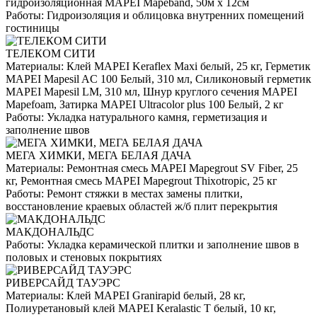
гидроизоляционная MAPEI Mapeband, 50м x 12см
Работы:
Гидроизоляция и облицовка внутренних помещений
гостиницы
ТЕЛЕКОМ СИТИ
Материалы:
Клей MAPEI Keraflex Maxi белый, 25 кг, Герметик
MAPEI Mapesil AC 100 Белый, 310 мл, Силиконовый герметик
MAPEI Mapesil LM, 310 мл, Шнур круглого сечения MAPEI
Mapefoam, Затирка MAPEI Ultracolor plus 100 Белый, 2 кг
Работы:
Укладка натурального камня, герметизация и
заполнение швов
МЕГА ХИМКИ, МЕГА БЕЛАЯ ДАЧА
Материалы:
Ремонтная смесь MAPEI Mapegrout SV Fiber, 25
кг, Ремонтная смесь MAPEI Mapegrout Thixotropic, 25 кг
Работы:
Ремонт стяжки в местах замены плитки,
восстановление краевых областей ж/б плит перекрытия
МАКДОНАЛЬДС
Работы:
Укладка керамической плитки и заполнение швов в
половых и стеновых покрытиях
РИВЕРСАЙД ТАУЭРС
Материалы:
Клей MAPEI Granirapid белый, 28 кг,
Полиуретановый клей MAPEI Keralastic T белый, 10 кг,