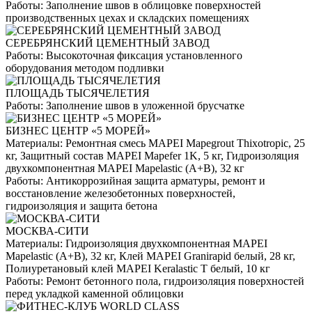
Работы:
Заполнение швов в облицовке поверхностей
производственных цехах и складских помещениях
СЕРЕБРЯНСКИЙ ЦЕМЕНТНЫЙ ЗАВОД
Работы:
Высокоточная фиксация установленного
оборудования методом подливки
ПЛОЩАДЬ ТЫСЯЧЕЛЕТИЯ
Работы:
Заполнение швов в уложенной брусчатке
БИЗНЕС ЦЕНТР «5 МОРЕЙ»
Материалы:
Ремонтная смесь MAPEI Mapegrout Thixotropic, 25
кг, Защитный состав MAPEI Mapefer 1K, 5 кг, Гидроизоляция
двухкомпонентная MAPEI Mapelastic (А+B), 32 кг
Работы:
Антикоррозийная защита арматуры, ремонт и
восстановление железобетонных поверхностей,
гидроизоляция и защита бетона
МОСКВА-СИТИ
Материалы:
Гидроизоляция двухкомпонентная MAPEI
Mapelastic (А+B), 32 кг, Клей MAPEI Granirapid белый, 28 кг,
Полиуретановый клей MAPEI Keralastic T белый, 10 кг
Работы:
Ремонт бетонного пола, гидроизоляция поверхностей
перед укладкой каменной облицовки