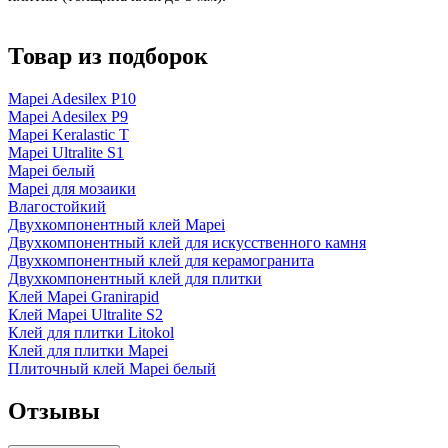
Товар из подборок
Mapei Adesilex P10
Mapei Adesilex P9
Mapei Keralastic T
Mapei Ultralite S1
Mapei белый
Mapei для мозаики
Влагостойкий
Двухкомпонентный клей Mapei
Двухкомпонентный клей для искусственного камня
Двухкомпонентный клей для керамогранита
Двухкомпонентный клей для плитки
Клей Mapei Granirapid
Клей Mapei Ultralite S2
Клей для плитки Litokol
Клей для плитки Mapei
Плиточный клей Mapei белый
Отзывы