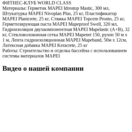
ФИТНЕС-КЛУБ WORLD CLASS
Материалы:
Герметик MAPEI Idrostop Mastic, 300 мл,
Штукатурка MAPEI Nivoplan Plus, 25 кг, Пластификатор
MAPEI Planicrete, 25 кг, Стяжка MAPEI Topcem Pronto, 25 кг,
Герметизирующая паста MAPEI Mapeproof Swell, 320 мл,
Гидроизоляция двухкомпонентная MAPEI Mapelastic (А+B), 32
кг, Стекловолоконная сетка MAPEI Mapenet 150, рулон 50 м х
1 м, Лента гидроизоляционная MAPEI Mapeband, 50м x 12см,
Латексная добавка MAPEI Keracrete, 25 кг
Работы:
Строительство и отделка бассейна с использованием
системы материалов MAPEI
Видео о нашей компании