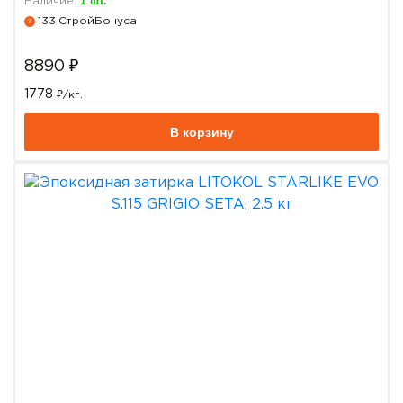
1
шт.
Наличие:
133
СтройБонуса
?
8890
₽
1778
₽/кг.
В корзину