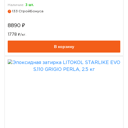
3
шт.
Наличие:
133
СтройБонуса
?
8890
₽
1778
₽/кг.
В корзину