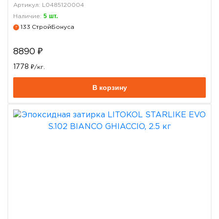
Артикул: L0485120004
5
шт.
Наличие:
133
СтройБонуса
?
8890
₽
1778
₽/кг.
В корзину