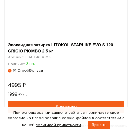
Эпоксидная затирка LITOKOL STARLIKE EVO S.120
GRIGIO PIOMBO 2.5 кг
Артикул: L0485160003
2
шт.
Наличие:
74
СтройБонуса
?
4995
₽
1998
₽/кг.
В корзину
При использовании данного сайта вы принимаете свое
согласие на использование cookie-файлов в соответствии с
Принять
нашей
политикой приватности
Telegram
Каталог
Позвонить