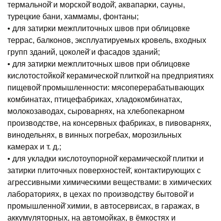
термальной̆ и морской̆ водой̆, аквапарки, сауны,
турецкие бани, хаммамы, фонтаны;
• для затирки межплиточных швов при облицовке
террас, балконов, эксплуатируемых кровель, входных
групп зданий, цоколей̆ и фасадов зданий;
• для затирки межплиточных швов при облицовке
кислотостойкой̆ керамической̆ плиткой̆ на предприятиях
пищевой̆ промышленности: мясоперерабатывающих
комбинатах, птицефабриках, хладокомбинатах,
молокозаводах, сыроварнях, на хлебопекарном
производстве, на консервных фабриках, в пивоварнях,
винодельнях, в винных погребах, морозильных
камерах и т. д.;
• для укладки кислотоупорной̆ керамической̆ плитки и
затирки плиточных поверхностей̆, контактирующих с
агрессивными химическими веществами: в химических
лабораториях, в цехах по производству бытовой̆ и
промышленной̆ химии, в автосервисах, в гаражах, в
аккумуляторных, на автомойках, в ёмкостях и