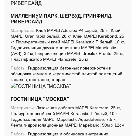
МИЛЛЕНИУМ ПАРК, ШЕРВУД, ГРИНФИЛД,
РИВЕРСАЙД
Материалы:
Клей MAPEI Adesilex P4 серый, 25 кг, Клей
MAPEI Granirapid белый, 28 кг, Клей MAPEI Kerabond, 25
кг, Полиуретановый клей MAPEI Keralastic T белый, 10 кг,
Гидроизоляция двухкомпонентная MAPEI Mapelastic
(А+B), 32 кг, Гидроизоляция MAPEI Idrosilex Pronto, 25 кг,
Пластификатор MAPEI Planicrete, 25 кг
Работы:
Гидроизоляция бетонных поверхностей и
облицовка камнем и керамической плиткой помещений,
каналов, фонтанов, террас
ГОСТИНИЦА "МОСКВА"
Материалы:
Латексная добавка MAPEI Keracrete, 25 кг,
Полиуретановый клей MAPEI Keralastic T белый, 10 кг,
Гидроизоляция MAPEI Mapelastic Aquadefense, 7.5 кг,
Лента гидроизоляционная MAPEI Mapeband, 50м x 12см
Работы:
Гидроизоляция и облицовка внутренних