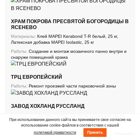
ХРАМ ПОКРОВА ПРЕСВЯТОЙ БОГОРОДИЦЫ В
ЯСЕНЕВО
Материалы:
Клей MAPEI Kerabond T-R белый, 25 кг,
Латексная добавка MAPEI Isolastic, 25 кг
Работы:
Создание и монтаж мозаичного панно внутри и
снаружи помещений храма
ТРЦ ЕВРОПЕЙСКИЙ
Работы:
Ремонт проезжей части парковочной зоны
ЗАВОД ХОХЛАНД РУССЛАНД
Материалы:
Затирка MAPEI Kerapoxy 100 Белый, 10 кг,
При использовании данного сайта вы принимаете свое согласие на
Затирка MAPEI Ultracolor plus 100 Белый, 2 кг
использование cookie-файлов в соответствии с нашей
Работы:
Заполнение швов в облицовке поверхностей
политикой приватности
Принять
Telegram
Каталог
Позвонить
производственных цехах и складских помещениях