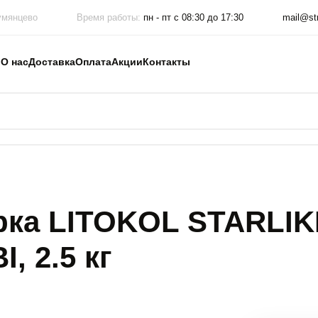
умянцево
Время работы:
пн - пт с 08:30 до 17:30
mail@str
ы
О нас
Доставка
Оплата
Акции
Контакты
рка LITOKOL STARLIK
 2.5 кг