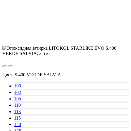
Цвет:
S.400 VERDE SALVIA
100
102
105
110
113
115
120
125