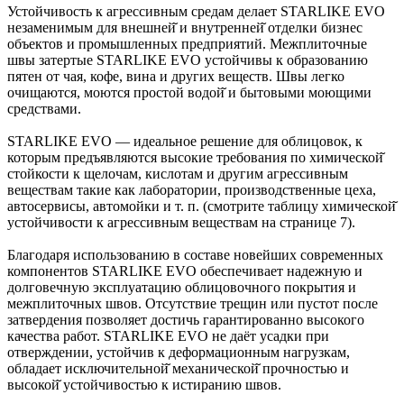
Устойчивость к агрессивным средам делает STARLIKE EVO
незаменимым для внешней̆ и внутренней̆ отделки бизнес
объектов и промышленных предприятий. Межплиточные
швы затертые STARLIKE EVO устойчивы к образованию
пятен от чая, кофе, вина и других веществ. Швы легко
очищаются, моются простой водой̆ и бытовыми моющими
средствами.
STARLIKE EVO — идеальное решение для облицовок, к
которым предъявляются высокие требования по химической̆
стойкости к щелочам, кислотам и другим агрессивным
веществам такие как лаборатории, производственные цеха,
автосервисы, автомойки и т. п. (смотрите таблицу химической̆
устойчивости к агрессивным веществам на странице 7).
Благодаря использованию в составе новейших современных
компонентов STARLIKE EVO обеспечивает надежную и
долговечную эксплуатацию облицовочного покрытия и
межплиточных швов. Отсутствие трещин или пустот после
затвердения позволяет достичь гарантированно высокого
качества работ. STARLIKE EVO не даёт усадки при
отверждении, устойчив к деформационным нагрузкам,
обладает исключительной̆ механической̆ прочностью и
высокой̆ устойчивостью к истиранию швов.