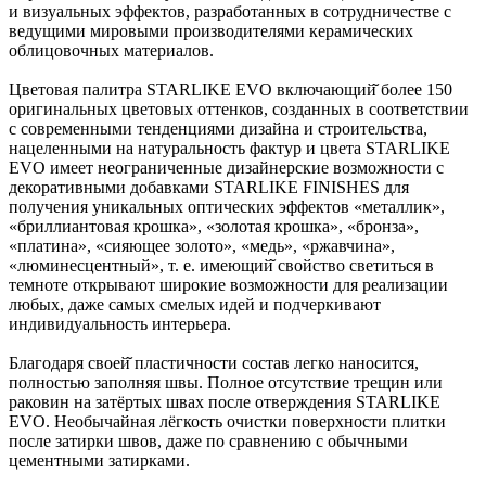
и визуальных эффектов, разработанных в сотрудничестве с
ведущими мировыми производителями керамических
облицовочных материалов.
Цветовая палитра STARLIKE EVO включающий̆ более 150
оригинальных цветовых оттенков, созданных в соответствии
с современными тенденциями дизайна и строительства,
нацеленными на натуральность фактур и цвета STARLIKE
EVO имеет неограниченные дизайнерские возможности с
декоративными добавками STARLIKE FINISHES для
получения уникальных оптических эффектов «металлик»,
«бриллиантовая крошка», «золотая крошка», «бронза»,
«платина», «сияющее золото», «медь», «ржавчина»,
«люминесцентный», т. е. имеющий̆ свойство светиться в
темноте открывают широкие возможности для реализации
любых, даже самых смелых идей и подчеркивают
индивидуальность интерьера.
Благодаря своей̆ пластичности состав легко наносится,
полностью заполняя швы. Полное отсутствие трещин или
раковин на затёртых швах после отверждения STARLIKE
EVO. Необычайная лёгкость очистки поверхности плитки
после затирки швов, даже по сравнению с обычными
цементными затирками.