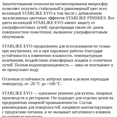
Запатентованная технология пигментирования микросфер
позволяет получить стабильный̆ и равномерный̆ цвет всех
коллекций STARLIKE EVO в том числе с добавлением
эксклюзивных цветовых эффектов STARLIKE FINISHES. Все
цвета коллекций STARLIKE EVO имеют защиту от
ультрафиолетовых лучей̆, предотвращая таким об- разом
поверхностное пожелтение, вызванное ультрафиолетовым
облучением.
STARLIKE EVO предназначен для использования не только
при внутренних, но и при наружных работах благодаря
устойчивости к изменению влажности, температурным
колебаниям, воздействию атмосферных осадков и солнечных
лучей̆. Полная водонепроницаемость — швы не впитывают и
не пропускают воду.
Отличная устойчивость затёртых швов к резким перепадам
температур, от -20 °С до +100 °С.
STARLIKE EVO — идеальное решение для кухонь, пищевых
производств и ресторанов. Он подходит для отделки цехов на
предприятиях пищевой̆ промышленности. Состав
рекомендован для поверхностей̆, напрямую контактирующих
с продуктами питания, и не оказывает негативного влияния
на пищевые продукты.