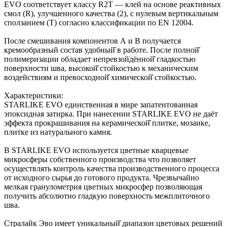
EVO соответствует классу R2T — клей на основе реактивных
смол (R), улучшенного качества (2), с нулевым вертикальным
сползанием (T) согласно классификации по EN 12004.
После смешивания компонентов А и В получается
кремообразный состав удобный̆ в работе. После полной̆
полимеризации обладает непревзойдённой̆ гладкостью
поверхности шва, высокой̆ стойкостью к механическим
воздействиям и превосходной̆ химической̆ стойкостью.
Характеристики:
STARLIKE EVO единственная в мире запатентованная
эпоксидная затирка. При нанесении STARLIKE EVO не даёт
эффекта прокрашивания на керамической̆ плитке, мозаике,
плитке из натурального камня.
В STARLIKE EVO используется цветные кварцевые
микросферы собственного производства что позволяет
осуществлять контроль качества производственного процесса
от исходного сырья до готового продукта. Чрезвычайно
мелкая гранулометрия цветных микросфер позволяющая
получить абсолютно гладкую поверхность межплиточного
шва.
Стралайк Эво имеет уникальный̆ диапазон цветовых решений