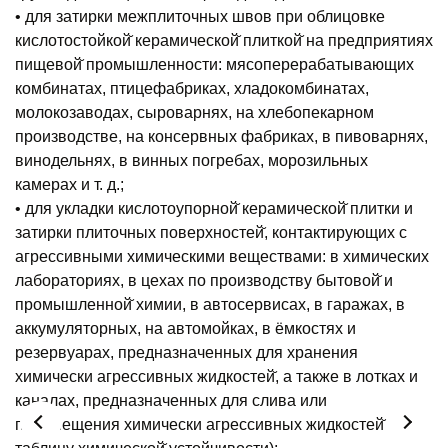
• для затирки межплиточных швов при облицовке
кислотостойкой̆ керамической̆ плиткой̆ на предприятиях
пищевой̆ промышленности: мясоперерабатывающих
комбинатах, птицефабриках, хладокомбинатах,
молокозаводах, сыроварнях, на хлебопекарном
производстве, на консервных фабриках, в пивоварнях,
винодельнях, в винных погребах, морозильных
камерах и т. д.;
• для укладки кислотоупорной̆ керамической̆ плитки и
затирки плиточных поверхностей̆, контактирующих с
агрессивными химическими веществами: в химических
лабораториях, в цехах по производству бытовой̆ и
промышленной̆ химии, в автосервисах, в гаражах, в
аккумуляторных, на автомойках, в ёмкостях и
резервуарах, предназначенных для хранения
химически агрессивных жидкостей̆, а также в лотках и
каналах, предназначенных для слива или
перемещения химически агрессивных жидкостей̆ (см.