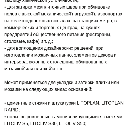
таблицу химической̆ устойчивости);
• для затирки межплиточных швов при облицовке
полов с высокой̆ механической̆ нагрузкой̆ в аэропортах,
на железнодорожных вокзалах, на станциях метро, в
коммерческих и торговых центрах, на кухнях
предприятий общественного питания (рестораны,
столовые, кафе) и т. д.;
• для воплощения дизайнерских решений: при
изготовлении мозаичных панно, элементов декора и
интерьера, кухонных столешниц, облицованных
мозаикой̆ или плиткой̆ и т. п.
Может применяться для укладки и затирки плитки или
мозаики на следующих видах оснований:
• цементные стяжки и штукатурки LITOPLAN, LITOPLAN
RAPID;
• полы, выровненные самонивелирующимися смесями
LITOLIV S5, LITOLIV S30, LITOLIV S50;