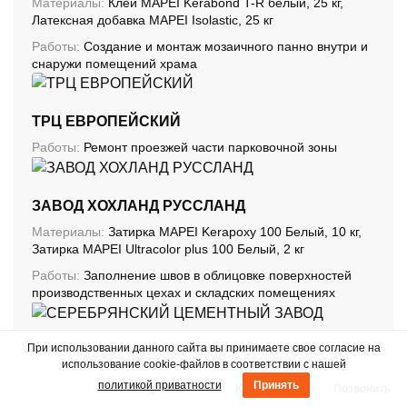
Материалы:
Клей MAPEI Kerabond T-R белый, 25 кг,
Латексная добавка MAPEI Isolastic, 25 кг
Работы:
Создание и монтаж мозаичного панно внутри и
снаружи помещений храма
ТРЦ ЕВРОПЕЙСКИЙ
Работы:
Ремонт проезжей части парковочной зоны
ЗАВОД ХОХЛАНД РУССЛАНД
Материалы:
Затирка MAPEI Kerapoxy 100 Белый, 10 кг,
Затирка MAPEI Ultracolor plus 100 Белый, 2 кг
Работы:
Заполнение швов в облицовке поверхностей
производственных цехах и складских помещениях
При использовании данного сайта вы принимаете свое согласие на
СЕРЕБРЯНСКИЙ ЦЕМЕНТНЫЙ ЗАВОД
использование cookie-файлов в соответствии с нашей
Работы:
Высокоточная фиксация установленного
политикой приватности
Принять
Telegram
Каталог
Позвонить
оборудования методом подливки