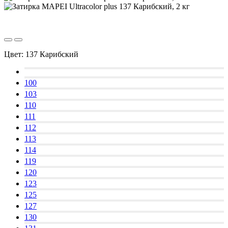
Цвет:
137 Карибский
100
103
110
111
112
113
114
119
120
123
125
127
130