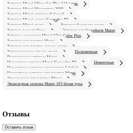
Затирки Mapei Ultracolor Plus 134 шелк
Затирки Mapei Манхэттен 2000
Затирки Mapei античный белый
Затирки Mapei серии Keracolor FF
Затирки Mapei шелк
Затирки бежевого цвета
Затирки водостойкие
Затирки для бассейнов Mapei
Затирки для камня Mapei Ultra Color Plus
Затирки для плитки Mapei
Затирки для плитки серого цвета
Затирки темно-серого цвета
Полимерные
Полимерные затирки Mapei
Цементная затирка Mapei Keracolor FF
Цементные
Цементные затирки для плитки Litokol
Цементные затирки для плитки Mapei
Эпоксидная для плитки Mapei
Эпоксидная затирка Mapei 103 белая луна
Отзывы
Оставить отзыв