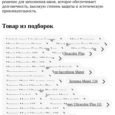
решение для заполнения швов, которое обеспечивает
долговечность, высокую степень защиты и эстетическую
привлекательность.
Товар из подборок
Litokol серии Litochrom Luxury
Mapei Kerapoxy
Mapei Kerapoxy Design
Mapei Kerapoxy Easy Design
Mapei Kerapoxy Easy Design 3 кг
Mapei Ultracolor
Mapei Ultracolor 103
Mapei Ultracolor Plus
Mapei Ultracolor Plus 100 белая
Mapei Ultracolor Plus 110
Mapei Ultracolor Plus 123 античный белый
Двухкомпонентные
Для бассейнов Mapei
Для клинкерной плитки
Затирка Mapei 111 светло серая
Затирка Mapei 134
Затирка Mapei Ultracolor Plus
Затирка Mapei Ultracolor Plus 112 серая
Затирки Litokol
Затирки Mapei
Затирки Mapei 112
Затирки Mapei 113
Затирки Mapei 127
Затирки Mapei Ultracolor Plus 111
Затирки Mapei Ultracolor Plus 113
Затирки Mapei Ultracolor Plus 130