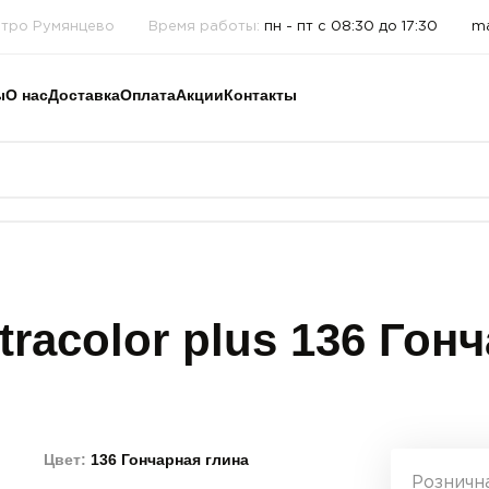
етро Румянцево
Время работы:
пн - пт с 08:30 до 17:30
ma
ы
О нас
Доставка
Оплата
Акции
Контакты
racolor plus 136 Гонч
Цвет:
136 Гончарная глина
Розничн