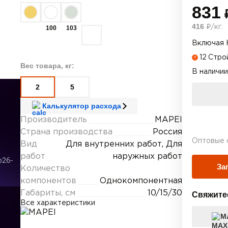
831
₽
416
₽/кг.
100
103
Включая 
12
Стро
?
Вес товара, кг:
В наличии
2
5
Калькулятор расхода
Производитель
MAPEI
Страна производства
Россия
Оптовые 
Вид
Для внутренних работ, Для
работ
наружных работ
За
Количество
компонентов
Однокомпонентная
Габариты, см
10/15/30
Свяжите
Все характеристики
М