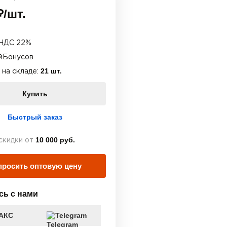
/шт.
НДС 22%
йБонусов
21 шт.
 на складе:
Купить
Быстрый заказ
10 000 руб.
скидки от
просить оптовую цену
сь с нами
АКС
Telegram