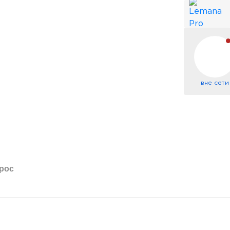
вне сети
рос