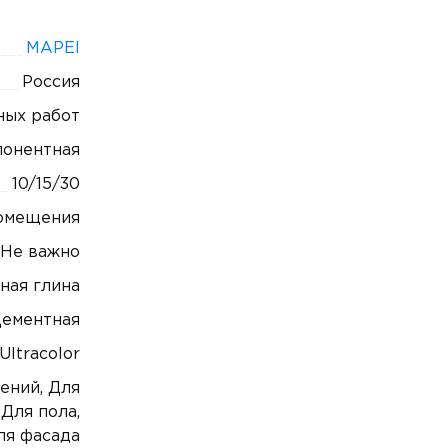
MAPEI
Россия
ных работ
онентная
10/15/30
помещения
 Не важно
рная глина
ементная
 Ultracolor
ений, Для
 Для пола,
ля фасада