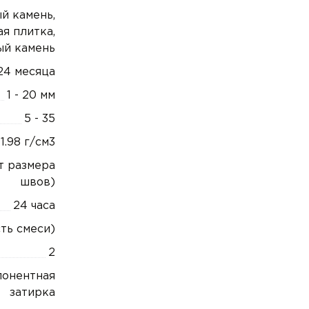
й камень,
я плитка,
ый камень
24 месяца
1 - 20 мм
5 - 35
1.98 г/см3
от размера
швов)
24 часа
ть смеси)
2
понентная
затирка