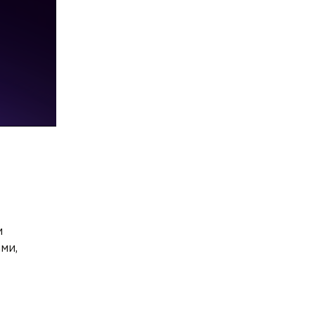
и
ми,