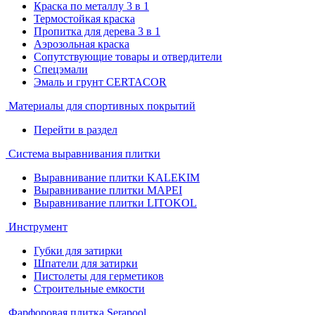
Краска по металлу 3 в 1
Термостойкая краска
Пропитка для дерева 3 в 1
Аэрозольная краска
Сопутствующие товары и отвердители
Спецэмали
Эмаль и грунт CERTACOR
Материалы для спортивных покрытий
Перейти в раздел
Система выравнивания плитки
Выравнивание плитки KALEKIM
Выравнивание плитки MAPEI
Выравнивание плитки LITOKOL
Инструмент
Губки для затирки
Шпатели для затирки
Пистолеты для герметиков
Строительные емкости
Фарфоровая плитка Serapool