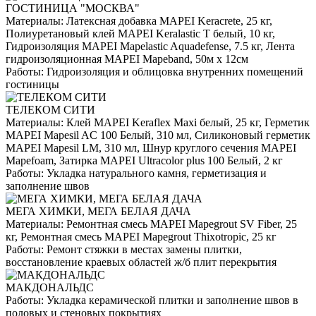
ГОСТИНИЦА "МОСКВА"
Материалы:
Латексная добавка MAPEI Keracrete, 25 кг,
Полиуретановый клей MAPEI Keralastic T белый, 10 кг,
Гидроизоляция MAPEI Mapelastic Aquadefense, 7.5 кг, Лента
гидроизоляционная MAPEI Mapeband, 50м x 12см
Работы:
Гидроизоляция и облицовка внутренних помещений
гостиницы
ТЕЛЕКОМ СИТИ
Материалы:
Клей MAPEI Keraflex Maxi белый, 25 кг, Герметик
MAPEI Mapesil AC 100 Белый, 310 мл, Силиконовый герметик
MAPEI Mapesil LM, 310 мл, Шнур круглого сечения MAPEI
Mapefoam, Затирка MAPEI Ultracolor plus 100 Белый, 2 кг
Работы:
Укладка натурального камня, герметизация и
заполнение швов
МЕГА ХИМКИ, МЕГА БЕЛАЯ ДАЧА
Материалы:
Ремонтная смесь MAPEI Mapegrout SV Fiber, 25
кг, Ремонтная смесь MAPEI Mapegrout Thixotropic, 25 кг
Работы:
Ремонт стяжки в местах замены плитки,
восстановление краевых областей ж/б плит перекрытия
МАКДОНАЛЬДС
Работы:
Укладка керамической плитки и заполнение швов в
половых и стеновых покрытиях