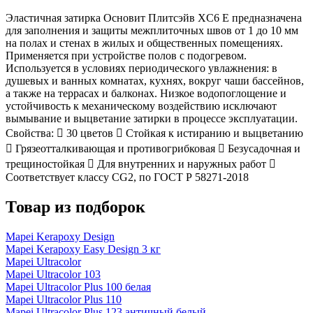
Эластичная затирка Основит Плитсэйв XC6 E предназначена
для заполнения и защиты межплиточных швов от 1 до 10 мм
на полах и стенах в жилых и общественных помещениях.
Применяется при устройстве полов с подогревом.
Используется в условиях периодического увлажнения: в
душевых и ванных комнатах, кухнях, вокруг чаши бассейнов,
а также на террасах и балконах. Низкое водопоглощение и
устойчивость к механическому воздействию исключают
вымывание и выцветание затирки в процессе эксплуатации.
Свойства:  30 цветов  Стойкая к истиранию и выцветанию
 Грязеотталкивающая и противогрибковая  Безусадочная и
трещиностойкая  Для внутренних и наружных работ 
Соответствует классу CG2, по ГОСТ Р 58271-2018
Товар из подборок
Mapei Kerapoxy Design
Mapei Kerapoxy Easy Design 3 кг
Mapei Ultracolor
Mapei Ultracolor 103
Mapei Ultracolor Plus 100 белая
Mapei Ultracolor Plus 110
Mapei Ultracolor Plus 123 античный белый