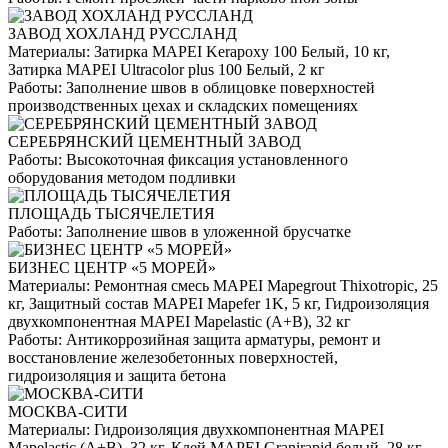
ЗАВОД ХОХЛАНД РУССЛАНД
Материалы:
Затирка MAPEI Kerapoxy 100 Белый, 10 кг,
Затирка MAPEI Ultracolor plus 100 Белый, 2 кг
Работы:
Заполнение швов в облицовке поверхностей
производственных цехах и складских помещениях
СЕРЕБРЯНСКИЙ ЦЕМЕНТНЫЙ ЗАВОД
Работы:
Высокоточная фиксация установленного
оборудования методом подливки
ПЛОЩАДЬ ТЫСЯЧЕЛЕТИЯ
Работы:
Заполнение швов в уложенной брусчатке
БИЗНЕС ЦЕНТР «5 МОРЕЙ»
Материалы:
Ремонтная смесь MAPEI Mapegrout Thixotropic, 25
кг, Защитный состав MAPEI Mapefer 1K, 5 кг, Гидроизоляция
двухкомпонентная MAPEI Mapelastic (А+B), 32 кг
Работы:
Антикоррозийная защита арматуры, ремонт и
восстановление железобетонных поверхностей,
гидроизоляция и защита бетона
МОСКВА-СИТИ
Материалы:
Гидроизоляция двухкомпонентная MAPEI
Mapelastic (А+B), 32 кг, Клей MAPEI Granirapid белый, 28 кг,