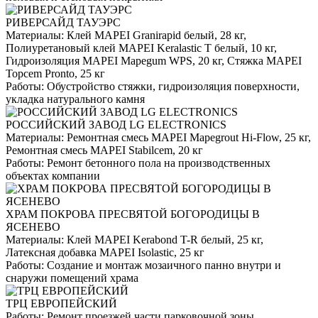
РИВЕРСАЙД ТАУЭРС
Материалы:
Клей MAPEI Granirapid белый, 28 кг,
Полиуретановый клей MAPEI Keralastic T белый, 10 кг,
Гидроизоляция MAPEI Mapegum WPS, 20 кг, Стяжка MAPEI
Topcem Pronto, 25 кг
Работы:
Обустройство стяжки, гидроизоляция поверхности,
укладка натурального камня
РОССИЙСКИЙ ЗАВОД LG ELECTRONICS
Материалы:
Ремонтная смесь MAPEI Mapegrout Hi-Flow, 25 кг,
Ремонтная смесь MAPEI Stabilcem, 20 кг
Работы:
Ремонт бетонного пола на производственных
объектах компании
ХРАМ ПОКРОВА ПРЕСВЯТОЙ БОГОРОДИЦЫ В
ЯСЕНЕВО
Материалы:
Клей MAPEI Kerabond T-R белый, 25 кг,
Латексная добавка MAPEI Isolastic, 25 кг
Работы:
Создание и монтаж мозаичного панно внутри и
снаружи помещений храма
ТРЦ ЕВРОПЕЙСКИЙ
Работы:
Ремонт проезжей части парковочной зоны