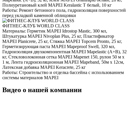
Полиуретановый клей MAPEI Keralastic T белый, 10 кг
Работы:
Ремонт бетонного пола, гидроизоляция поверхностей
перед укладкой каменной облицовки
ФИТНЕС-КЛУБ WORLD CLASS
Материалы:
Герметик MAPEI Idrostop Mastic, 300 мл,
Штукатурка MAPEI Nivoplan Plus, 25 кг, Пластификатор
MAPEI Planicrete, 25 кг, Стяжка MAPEI Topcem Pronto, 25 кг,
Герметизирующая паста MAPEI Mapeproof Swell, 320 мл,
Гидроизоляция двухкомпонентная MAPEI Mapelastic (А+B), 32
кг, Стекловолоконная сетка MAPEI Mapenet 150, рулон 50 м х
1 м, Лента гидроизоляционная MAPEI Mapeband, 50м x 12см,
Латексная добавка MAPEI Keracrete, 25 кг
Работы:
Строительство и отделка бассейна с использованием
системы материалов MAPEI
Видео о нашей компании