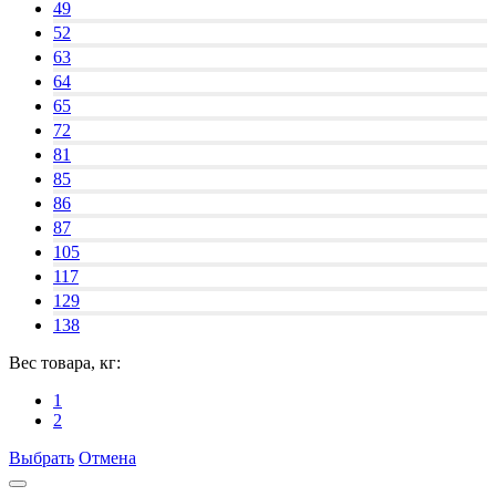
49
52
63
64
65
72
81
85
86
87
105
117
129
138
Вес товара, кг:
1
2
Выбрать
Отмена