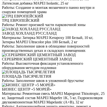
Латексная добавка MAPEI Isolastic, 25 кг
Работы:
Создание и монтаж мозаичного панно внутри и
снаружи помещений храма
ТРЦ ЕВРОПЕЙСКИЙ
Работы:
Ремонт проезжей части парковочной зоны
ЗАВОД ХОХЛАНД РУССЛАНД
Материалы:
Затирка MAPEI Kerapoxy 100 Белый, 10 кг,
Затирка MAPEI Ultracolor plus 100 Белый, 2 кг
Работы:
Заполнение швов в облицовке поверхностей
производственных цехах и складских помещениях
СЕРЕБРЯНСКИЙ ЦЕМЕНТНЫЙ ЗАВОД
Работы:
Высокоточная фиксация установленного
оборудования методом подливки
ПЛОЩАДЬ ТЫСЯЧЕЛЕТИЯ
Работы:
Заполнение швов в уложенной брусчатке
БИЗНЕС ЦЕНТР «5 МОРЕЙ»
Материалы:
Ремонтная смесь MAPEI Mapegrout Thixotropic, 25
кг, Защитный состав MAPEI Mapefer 1K, 5 кг, Гидроизоляция
двухкомпонентная MAPEI Mapelastic (А+B), 32 кг
Работы:
Антикоррозийная защита арматуры, ремонт и