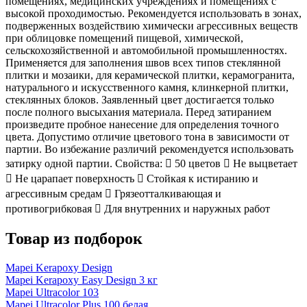
помещениях, медицинских учреждениях и помещениях с
высокой проходимостью. Рекомендуется использовать в зонах,
подверженных воздействию химически агрессивных веществ
при облицовке помещений пищевой, химической,
сельскохозяйственной и автомобильной промышленностях.
Применяется для заполнения швов всех типов стеклянной
плитки и мозаики, для керамической плитки, керамогранита,
натурального и искусственного камня, клинкерной плитки,
стеклянных блоков. Заявленный цвет достигается только
после полного высыхания материала. Перед затиранием
произведите пробное нанесение для определения точного
цвета. Допустимо отличие цветового тона в зависимости от
партии. Во избежание различий рекомендуется использовать
затирку одной партии. Свойства:  50 цветов  Не выцветает
 Не царапает поверхность  Стойкая к истиранию и
агрессивным средам  Грязеотталкивающая и
противогрибковая  Для внутренних и наружных работ
Товар из подборок
Mapei Kerapoxy Design
Mapei Kerapoxy Easy Design 3 кг
Mapei Ultracolor 103
Mapei Ultracolor Plus 100 белая