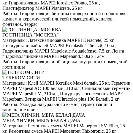
кг, Гидроизоляция MAPEI Idrosilex Pronto, 25 кг,
Пластификатор MAPEI Planicrete, 25 кг
Работы:
Гидроизоляция бетонных поверхностей и облицовка
камнем и керамической плиткой помещений, каналов,
фонтанов, террас
ГОСТИНИЦА "МОСКВА"
Материалы:
Латексная добавка MAPEI Keracrete, 25 кг,
Полиуретановый клей MAPEI Keralastic T белый, 10 кг,
Гидроизоляция MAPEI Mapelastic Aquadefense, 7.5 кг, Лента
гидроизоляционная MAPEI Mapeband, 50м x 12см
Работы:
Гидроизоляция и облицовка внутренних помещений
гостиницы
ТЕЛЕКОМ СИТИ
Материалы:
Клей MAPEI Keraflex Maxi белый, 25 кг, Герметик
MAPEI Mapesil AC 100 Белый, 310 мл, Силиконовый герметик
MAPEI Mapesil LM, 310 мл, Шнур круглого сечения MAPEI
Mapefoam, Затирка MAPEI Ultracolor plus 100 Белый, 2 кг
Работы:
Укладка натурального камня, герметизация и
заполнение швов
МЕГА ХИМКИ, МЕГА БЕЛАЯ ДАЧА
Материалы:
Ремонтная смесь MAPEI Mapegrout SV Fiber, 25
кг, Ремонтная смесь MAPEI Mapegrout Thixotropic, 25 кг