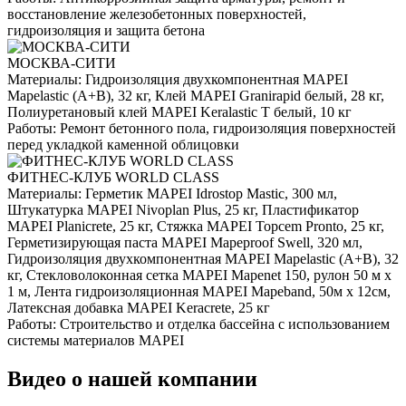
восстановление железобетонных поверхностей,
гидроизоляция и защита бетона
МОСКВА-СИТИ
Материалы:
Гидроизоляция двухкомпонентная MAPEI
Mapelastic (А+B), 32 кг, Клей MAPEI Granirapid белый, 28 кг,
Полиуретановый клей MAPEI Keralastic T белый, 10 кг
Работы:
Ремонт бетонного пола, гидроизоляция поверхностей
перед укладкой каменной облицовки
ФИТНЕС-КЛУБ WORLD CLASS
Материалы:
Герметик MAPEI Idrostop Mastic, 300 мл,
Штукатурка MAPEI Nivoplan Plus, 25 кг, Пластификатор
MAPEI Planicrete, 25 кг, Стяжка MAPEI Topcem Pronto, 25 кг,
Герметизирующая паста MAPEI Mapeproof Swell, 320 мл,
Гидроизоляция двухкомпонентная MAPEI Mapelastic (А+B), 32
кг, Стекловолоконная сетка MAPEI Mapenet 150, рулон 50 м х
1 м, Лента гидроизоляционная MAPEI Mapeband, 50м x 12см,
Латексная добавка MAPEI Keracrete, 25 кг
Работы:
Строительство и отделка бассейна с использованием
системы материалов MAPEI
Видео о нашей компании