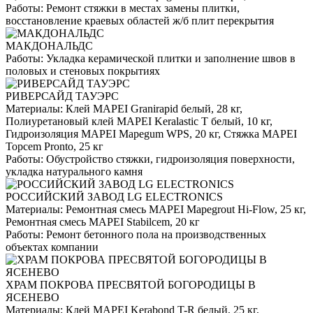
Работы:
Ремонт стяжки в местах замены плитки,
восстановление краевых областей ж/б плит перекрытия
МАКДОНАЛЬДС
Работы:
Укладка керамической плитки и заполнение швов в
половых и стеновых покрытиях
РИВЕРСАЙД ТАУЭРС
Материалы:
Клей MAPEI Granirapid белый, 28 кг,
Полиуретановый клей MAPEI Keralastic T белый, 10 кг,
Гидроизоляция MAPEI Mapegum WPS, 20 кг, Стяжка MAPEI
Topcem Pronto, 25 кг
Работы:
Обустройство стяжки, гидроизоляция поверхности,
укладка натурального камня
РОССИЙСКИЙ ЗАВОД LG ELECTRONICS
Материалы:
Ремонтная смесь MAPEI Mapegrout Hi-Flow, 25 кг,
Ремонтная смесь MAPEI Stabilcem, 20 кг
Работы:
Ремонт бетонного пола на производственных
объектах компании
ХРАМ ПОКРОВА ПРЕСВЯТОЙ БОГОРОДИЦЫ В
ЯСЕНЕВО
Материалы:
Клей MAPEI Kerabond T-R белый, 25 кг,