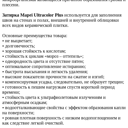
плесени.
Затирка Mapei Ultracolor Plus
используется для заполнения
швов на стенах и полах, внешней и внутренней облицовки
всех видов керамической плитки.
Основные преимущества товара:
• не выцветает;
• долговечность;
• хорошая стойкость к кислотам;
• стойкость к циклам «мороз – оттепель»;
• однородность цвета и отсутствие пятен;
• оптимальное сопротивление истиранию;
• быстрота высыхания и легкость удаления;
• высокие показатели прочности на сжатие и изгиб;
• компенсируемая усадка, следовательно, не образует трещин;
• готовность к пешим нагрузкам спустя короткий период
времени;
• стойкость цвета к ультрафиолетовым излучениям и
атмосферным осадкам;
• водоотталкивающие свойства с эффектом образования капли
на поверхности;
• ровная плотная поверхность с низким водопоглощением и
как следствие легкой очисткой.