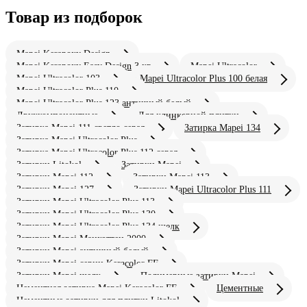
Товар из подборок
Mapei Kerapoxy Design
Mapei Kerapoxy Easy Design 3 кг
Mapei Ultracolor
Mapei Ultracolor 103
Mapei Ultracolor Plus 100 белая
Mapei Ultracolor Plus 110
Mapei Ultracolor Plus 123 античный белый
Двухкомпонентные
Для клинкерной плитки
Затирка Mapei 111 светло серая
Затирка Mapei 134
Затирка Mapei Ultracolor Plus
Затирка Mapei Ultracolor Plus 112 серая
Затирки Litokol
Затирки Mapei
Затирки Mapei 112
Затирки Mapei 113
Затирки Mapei 127
Затирки Mapei Ultracolor Plus 111
Затирки Mapei Ultracolor Plus 113
Затирки Mapei Ultracolor Plus 130
Затирки Mapei Ultracolor Plus 134 шелк
Затирки Mapei Манхэттен 2000
Затирки Mapei античный белый
Затирки Mapei серии Keracolor FF
Затирки Mapei шелк
Полимерные затирки Mapei
Цементная затирка Mapei Keracolor FF
Цементные
Цементные затирки для плитки Litokol