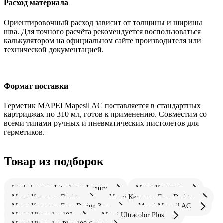
Расход материала
Ориентировочный расход зависит от толщины и ширины
шва. Для точного расчёта рекомендуется воспользоваться
калькулятором на официальном сайте производителя или
технической документацией.
Формат поставки
Герметик MAPEI Mapesil AC поставляется в стандартных
картриджах по 310 мл, готов к применению. Совместим со
всеми типами ручных и пневматических пистолетов для
герметиков.
Товар из подборок
Litokol серии Litochrom Luxury
Mapei Kerapoxy
Mapei Kerapoxy Design
Mapei Kerapoxy Easy Design
Mapei Kerapoxy Easy Design 3 кг
Mapei Mapesil AC
Mapei Ultracolor 103
Mapei Ultracolor Plus