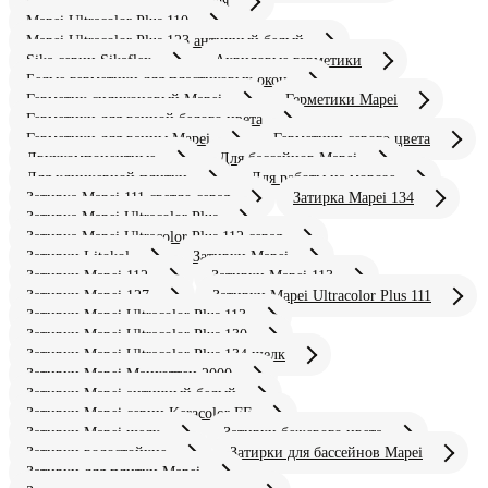
Mapei Ultracolor Plus 100 белая
Mapei Ultracolor Plus 110
Mapei Ultracolor Plus 123 античный белый
Sika серии Sikaflex
Акриловые герметики
Белые герметики для пластиковых окон
Герметик силиконовый Mapei
Герметики Mapei
Герметики для ванной белого цвета
Герметики для ванны Mapei
Герметики серого цвета
Двухкомпонентные
Для бассейнов Mapei
Для клинкерной плитки
Для работы на морозе
Затирка Mapei 111 светло серая
Затирка Mapei 134
Затирка Mapei Ultracolor Plus
Затирка Mapei Ultracolor Plus 112 серая
Затирки Litokol
Затирки Mapei
Затирки Mapei 112
Затирки Mapei 113
Затирки Mapei 127
Затирки Mapei Ultracolor Plus 111
Затирки Mapei Ultracolor Plus 113
Затирки Mapei Ultracolor Plus 130
Затирки Mapei Ultracolor Plus 134 шелк
Затирки Mapei Манхэттен 2000
Затирки Mapei античный белый
Затирки Mapei серии Keracolor FF
Затирки Mapei шелк
Затирки бежевого цвета
Затирки водостойкие
Затирки для бассейнов Mapei
Затирки для плитки Mapei