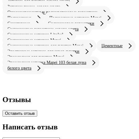
Затирки для плитки серого цвета
Затирки темно-серого цвета
Однокомпонентные полиуретановые герметики
Полимерные
Полимерные затирки Mapei
Санитарные
Силиконовые герметики
Силиконовые герметики серого цвета
Силиконовые затирки Litokol
Силиконовые затирки Mapei
Силиконовые затирки для плитки Mapei
Цементные
Эластичные затирки для швов плитки
Эпоксидная для плитки Mapei
Эпоксидная затирка Mapei 103 белая луна
белого цвета
Отзывы
Оставить отзыв
Написать отзыв