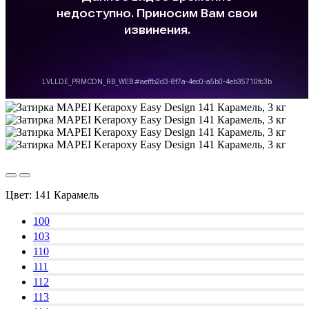
Цвет:
141 Карамель
100
103
110
111
112
113