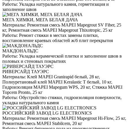
Работы:
Укладка натурального камня, герметизация и
заполнение швов
МЕГА ХИМКИ, МЕГА БЕЛАЯ ДАЧА
Материалы:
Ремонтная смесь MAPEI Mapegrout SV Fiber, 25
кг, Ремонтная смесь MAPEI Mapegrout Thixotropic, 25 кг
Работы:
Ремонт стяжки в местах замены плитки,
восстановление краевых областей ж/б плит перекрытия
МАКДОНАЛЬДС
Работы:
Укладка керамической плитки и заполнение швов в
половых и стеновых покрытиях
РИВЕРСАЙД ТАУЭРС
Материалы:
Клей MAPEI Granirapid белый, 28 кг,
Полиуретановый клей MAPEI Keralastic T белый, 10 кг,
Гидроизоляция MAPEI Mapegum WPS, 20 кг, Стяжка MAPEI
Topcem Pronto, 25 кг
Работы:
Обустройство стяжки, гидроизоляция поверхности,
укладка натурального камня
РОССИЙСКИЙ ЗАВОД LG ELECTRONICS
Материалы:
Ремонтная смесь MAPEI Mapegrout Hi-Flow, 25 кг,
Ремонтная смесь MAPEI Stabilcem, 20 кг
Работы:
Ремонт бетонного пола на производственных