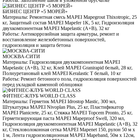
Работы:
Заполнение швов в уложенной брусчатке
БИЗНЕС ЦЕНТР «5 МОРЕЙ»
Материалы:
Ремонтная смесь MAPEI Mapegrout Thixotropic, 25
кг, Защитный состав MAPEI Mapefer 1K, 5 кг, Гидроизоляция
двухкомпонентная MAPEI Mapelastic (А+B), 32 кг
Работы:
Антикоррозийная защита арматуры, ремонт и
восстановление железобетонных поверхностей,
гидроизоляция и защита бетона
МОСКВА-СИТИ
Материалы:
Гидроизоляция двухкомпонентная MAPEI
Mapelastic (А+B), 32 кг, Клей MAPEI Granirapid белый, 28 кг,
Полиуретановый клей MAPEI Keralastic T белый, 10 кг
Работы:
Ремонт бетонного пола, гидроизоляция поверхностей
перед укладкой каменной облицовки
ФИТНЕС-КЛУБ WORLD CLASS
Материалы:
Герметик MAPEI Idrostop Mastic, 300 мл,
Штукатурка MAPEI Nivoplan Plus, 25 кг, Пластификатор
MAPEI Planicrete, 25 кг, Стяжка MAPEI Topcem Pronto, 25 кг,
Герметизирующая паста MAPEI Mapeproof Swell, 320 мл,
Гидроизоляция двухкомпонентная MAPEI Mapelastic (А+B), 32
кг, Стекловолоконная сетка MAPEI Mapenet 150, рулон 50 м х
1 м, Лента гидроизоляционная MAPEI Mapeband, 50м x 12см,