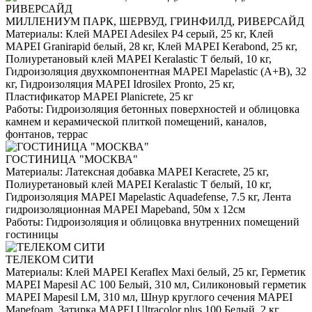
МИЛЛЕНИУМ ПАРК, ШЕРВУД, ГРИНФИЛД, РИВЕРСАЙД
Материалы:
Клей MAPEI Adesilex P4 серый, 25 кг, Клей
MAPEI Granirapid белый, 28 кг, Клей MAPEI Kerabond, 25 кг,
Полиуретановый клей MAPEI Keralastic T белый, 10 кг,
Гидроизоляция двухкомпонентная MAPEI Mapelastic (А+B), 32
кг, Гидроизоляция MAPEI Idrosilex Pronto, 25 кг,
Пластификатор MAPEI Planicrete, 25 кг
Работы:
Гидроизоляция бетонных поверхностей и облицовка
камнем и керамической плиткой помещений, каналов,
фонтанов, террас
ГОСТИНИЦА "МОСКВА"
Материалы:
Латексная добавка MAPEI Keracrete, 25 кг,
Полиуретановый клей MAPEI Keralastic T белый, 10 кг,
Гидроизоляция MAPEI Mapelastic Aquadefense, 7.5 кг, Лента
гидроизоляционная MAPEI Mapeband, 50м x 12см
Работы:
Гидроизоляция и облицовка внутренних помещений
гостиницы
ТЕЛЕКОМ СИТИ
Материалы:
Клей MAPEI Keraflex Maxi белый, 25 кг, Герметик
MAPEI Mapesil AC 100 Белый, 310 мл, Силиконовый герметик
MAPEI Mapesil LM, 310 мл, Шнур круглого сечения MAPEI
Mapefoam, Затирка MAPEI Ultracolor plus 100 Белый, 2 кг