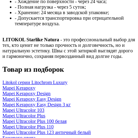
- Хождение по поверхности - через 24 часа;
- Полная нагрузка - через 5 суток;
- Хранение: 24 месяца в заводской упаковке;
- Допускается транспортировка при отрицательной
температуре воздуха.
LITOKOL Starlike Natura
- это профессиональный выбор для
тех, кто ценит не только прочность и долговечность, но и
натуральную эстетику. Швы с этой затиркой выглядят дорого
и гармонично, сохраняя первозданный вид долгие годы.
Товар из подборок
Litokol серии Litochrom Luxury
Mapei Kerapoxy
Mapei Kerapoxy Design
Mapei Kerapoxy Easy Design
Mapei Kerapoxy Easy Design 3 кг
Mapei Ultracolor 103
Mapei Ultracolor Plus
Mapei Ultracolor Plus 100 белая
Mapei Ultracolor Plus 110
Mapei Ultracolor Plus 123 античный белый
Бежевого цвета