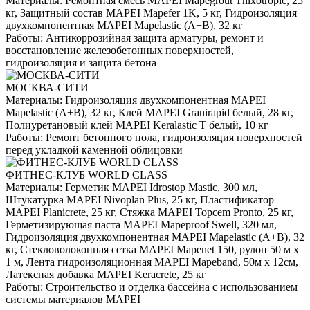
Материалы:
Ремонтная смесь MAPEI Mapegrout Thixotropic, 25
кг, Защитный состав MAPEI Mapefer 1K, 5 кг, Гидроизоляция
двухкомпонентная MAPEI Mapelastic (А+B), 32 кг
Работы:
Антикоррозийная защита арматуры, ремонт и
восстановление железобетонных поверхностей,
гидроизоляция и защита бетона
МОСКВА-СИТИ
Материалы:
Гидроизоляция двухкомпонентная MAPEI
Mapelastic (А+B), 32 кг, Клей MAPEI Granirapid белый, 28 кг,
Полиуретановый клей MAPEI Keralastic T белый, 10 кг
Работы:
Ремонт бетонного пола, гидроизоляция поверхностей
перед укладкой каменной облицовки
ФИТНЕС-КЛУБ WORLD CLASS
Материалы:
Герметик MAPEI Idrostop Mastic, 300 мл,
Штукатурка MAPEI Nivoplan Plus, 25 кг, Пластификатор
MAPEI Planicrete, 25 кг, Стяжка MAPEI Topcem Pronto, 25 кг,
Герметизирующая паста MAPEI Mapeproof Swell, 320 мл,
Гидроизоляция двухкомпонентная MAPEI Mapelastic (А+B), 32
кг, Стекловолоконная сетка MAPEI Mapenet 150, рулон 50 м х
1 м, Лента гидроизоляционная MAPEI Mapeband, 50м x 12см,
Латексная добавка MAPEI Keracrete, 25 кг
Работы:
Строительство и отделка бассейна с использованием
системы материалов MAPEI