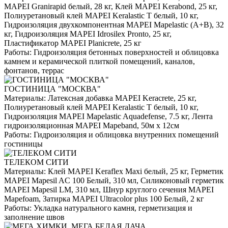
MAPEI Granirapid белый, 28 кг, Клей MAPEI Kerabond, 25 кг,
Полиуретановый клей MAPEI Keralastic T белый, 10 кг,
Гидроизоляция двухкомпонентная MAPEI Mapelastic (А+B), 32
кг, Гидроизоляция MAPEI Idrosilex Pronto, 25 кг,
Пластификатор MAPEI Planicrete, 25 кг
Работы:
Гидроизоляция бетонных поверхностей и облицовка
камнем и керамической плиткой помещений, каналов,
фонтанов, террас
ГОСТИНИЦА "МОСКВА"
Материалы:
Латексная добавка MAPEI Keracrete, 25 кг,
Полиуретановый клей MAPEI Keralastic T белый, 10 кг,
Гидроизоляция MAPEI Mapelastic Aquadefense, 7.5 кг, Лента
гидроизоляционная MAPEI Mapeband, 50м x 12см
Работы:
Гидроизоляция и облицовка внутренних помещений
гостиницы
ТЕЛЕКОМ СИТИ
Материалы:
Клей MAPEI Keraflex Maxi белый, 25 кг, Герметик
MAPEI Mapesil AC 100 Белый, 310 мл, Силиконовый герметик
MAPEI Mapesil LM, 310 мл, Шнур круглого сечения MAPEI
Mapefoam, Затирка MAPEI Ultracolor plus 100 Белый, 2 кг
Работы:
Укладка натурального камня, герметизация и
заполнение швов