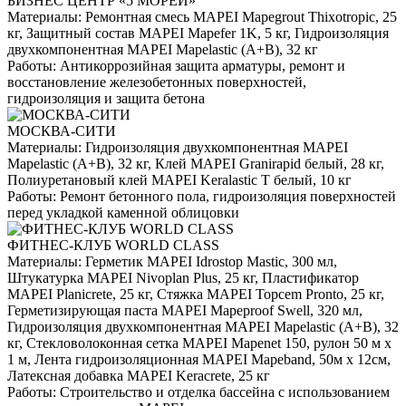
БИЗНЕС ЦЕНТР «5 МОРЕЙ»
Материалы:
Ремонтная смесь MAPEI Mapegrout Thixotropic, 25
кг, Защитный состав MAPEI Mapefer 1K, 5 кг, Гидроизоляция
двухкомпонентная MAPEI Mapelastic (А+B), 32 кг
Работы:
Антикоррозийная защита арматуры, ремонт и
восстановление железобетонных поверхностей,
гидроизоляция и защита бетона
МОСКВА-СИТИ
Материалы:
Гидроизоляция двухкомпонентная MAPEI
Mapelastic (А+B), 32 кг, Клей MAPEI Granirapid белый, 28 кг,
Полиуретановый клей MAPEI Keralastic T белый, 10 кг
Работы:
Ремонт бетонного пола, гидроизоляция поверхностей
перед укладкой каменной облицовки
ФИТНЕС-КЛУБ WORLD CLASS
Материалы:
Герметик MAPEI Idrostop Mastic, 300 мл,
Штукатурка MAPEI Nivoplan Plus, 25 кг, Пластификатор
MAPEI Planicrete, 25 кг, Стяжка MAPEI Topcem Pronto, 25 кг,
Герметизирующая паста MAPEI Mapeproof Swell, 320 мл,
Гидроизоляция двухкомпонентная MAPEI Mapelastic (А+B), 32
кг, Стекловолоконная сетка MAPEI Mapenet 150, рулон 50 м х
1 м, Лента гидроизоляционная MAPEI Mapeband, 50м x 12см,
Латексная добавка MAPEI Keracrete, 25 кг
Работы:
Строительство и отделка бассейна с использованием