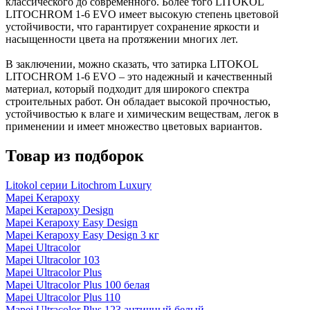
классического до современного. Более того LITOKOL
LITOCHROM 1-6 EVO имеет высокую степень цветовой
устойчивости, что гарантирует сохранение яркости и
насыщенности цвета на протяжении многих лет.
В заключении, можно сказать, что затирка LITOKOL
LITOCHROM 1-6 EVO – это надежный и качественный
материал, который подходит для широкого спектра
строительных работ. Он обладает высокой прочностью,
устойчивостью к влаге и химическим веществам, легок в
применении и имеет множество цветовых вариантов.
Товар из подборок
Litokol серии Litochrom Luxury
Mapei Kerapoxy
Mapei Kerapoxy Design
Mapei Kerapoxy Easy Design
Mapei Kerapoxy Easy Design 3 кг
Mapei Ultracolor
Mapei Ultracolor 103
Mapei Ultracolor Plus
Mapei Ultracolor Plus 100 белая
Mapei Ultracolor Plus 110
Mapei Ultracolor Plus 123 античный белый