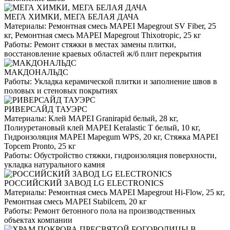
МЕГА ХИМКИ, МЕГА БЕЛАЯ ДАЧА
Материалы:
Ремонтная смесь MAPEI Mapegrout SV Fiber, 25
кг, Ремонтная смесь MAPEI Mapegrout Thixotropic, 25 кг
Работы:
Ремонт стяжки в местах замены плитки,
восстановление краевых областей ж/б плит перекрытия
МАКДОНАЛЬДС
Работы:
Укладка керамической плитки и заполнение швов в
половых и стеновых покрытиях
РИВЕРСАЙД ТАУЭРС
Материалы:
Клей MAPEI Granirapid белый, 28 кг,
Полиуретановый клей MAPEI Keralastic T белый, 10 кг,
Гидроизоляция MAPEI Mapegum WPS, 20 кг, Стяжка MAPEI
Topcem Pronto, 25 кг
Работы:
Обустройство стяжки, гидроизоляция поверхности,
укладка натурального камня
РОССИЙСКИЙ ЗАВОД LG ELECTRONICS
Материалы:
Ремонтная смесь MAPEI Mapegrout Hi-Flow, 25 кг,
Ремонтная смесь MAPEI Stabilcem, 20 кг
Работы:
Ремонт бетонного пола на производственных
объектах компании