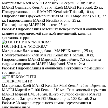
Материалы:
Клей MAPEI Adesilex P4 серый, 25 кг, Клей
MAPEI Granirapid белый, 28 кг, Клей MAPEI Kerabond, 25 кг,
Полиуретановый клей MAPEI Keralastic T белый, 10 кг,
Гидроизоляция двухкомпонентная MAPEI Mapelastic (А+B), 32
кг, Гидроизоляция MAPEI Idrosilex Pronto, 25 кг,
Пластификатор MAPEI Planicrete, 25 кг
Работы:
Гидроизоляция бетонных поверхностей и облицовка
камнем и керамической плиткой помещений, каналов,
фонтанов, террас
ГОСТИНИЦА "МОСКВА"
Материалы:
Латексная добавка MAPEI Keracrete, 25 кг,
Полиуретановый клей MAPEI Keralastic T белый, 10 кг,
Гидроизоляция MAPEI Mapelastic Aquadefense, 7.5 кг, Лента
гидроизоляционная MAPEI Mapeband, 50м x 12см
Работы:
Гидроизоляция и облицовка внутренних помещений
гостиницы
ТЕЛЕКОМ СИТИ
Материалы:
Клей MAPEI Keraflex Maxi белый, 25 кг, Герметик
MAPEI Mapesil AC 100 Белый, 310 мл, Силиконовый герметик
MAPEI Mapesil LM, 310 мл, Шнур круглого сечения MAPEI
Mapefoam, Затирка MAPEI Ultracolor plus 100 Белый, 2 кг
Работы:
Укладка натурального камня, герметизация и
заполнение швов