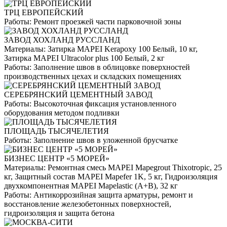
ТРЦ ЕВРОПЕЙСКИЙ
Работы:
Ремонт проезжей части парковочной зоны
ЗАВОД ХОХЛАНД РУССЛАНД
Материалы:
Затирка MAPEI Kerapoxy 100 Белый, 10 кг,
Затирка MAPEI Ultracolor plus 100 Белый, 2 кг
Работы:
Заполнение швов в облицовке поверхностей
производственных цехах и складских помещениях
СЕРЕБРЯНСКИЙ ЦЕМЕНТНЫЙ ЗАВОД
Работы:
Высокоточная фиксация установленного
оборудования методом подливки
ПЛОЩАДЬ ТЫСЯЧЕЛЕТИЯ
Работы:
Заполнение швов в уложенной брусчатке
БИЗНЕС ЦЕНТР «5 МОРЕЙ»
Материалы:
Ремонтная смесь MAPEI Mapegrout Thixotropic, 25
кг, Защитный состав MAPEI Mapefer 1K, 5 кг, Гидроизоляция
двухкомпонентная MAPEI Mapelastic (А+B), 32 кг
Работы:
Антикоррозийная защита арматуры, ремонт и
восстановление железобетонных поверхностей,
гидроизоляция и защита бетона