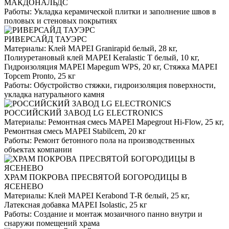
МАКДОНАЛЬДС
Работы:
Укладка керамической плитки и заполнение швов в
половых и стеновых покрытиях
РИВЕРСАЙД ТАУЭРС
Материалы:
Клей MAPEI Granirapid белый, 28 кг,
Полиуретановый клей MAPEI Keralastic T белый, 10 кг,
Гидроизоляция MAPEI Mapegum WPS, 20 кг, Стяжка MAPEI
Topcem Pronto, 25 кг
Работы:
Обустройство стяжки, гидроизоляция поверхности,
укладка натурального камня
РОССИЙСКИЙ ЗАВОД LG ELECTRONICS
Материалы:
Ремонтная смесь MAPEI Mapegrout Hi-Flow, 25 кг,
Ремонтная смесь MAPEI Stabilcem, 20 кг
Работы:
Ремонт бетонного пола на производственных
объектах компании
ХРАМ ПОКРОВА ПРЕСВЯТОЙ БОГОРОДИЦЫ В
ЯСЕНЕВО
Материалы:
Клей MAPEI Kerabond T-R белый, 25 кг,
Латексная добавка MAPEI Isolastic, 25 кг
Работы:
Создание и монтаж мозаичного панно внутри и
снаружи помещений храма