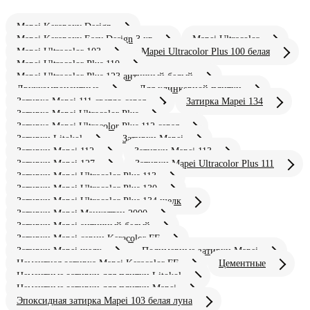
Mapei Kerapoxy Design
Mapei Kerapoxy Easy Design 3 кг
Mapei Ultracolor
Mapei Ultracolor 103
Mapei Ultracolor Plus 100 белая
Mapei Ultracolor Plus 110
Mapei Ultracolor Plus 123 античный белый
Двухкомпонентные
Для клинкерной плитки
Затирка Mapei 111 светло серая
Затирка Mapei 134
Затирка Mapei Ultracolor Plus
Затирка Mapei Ultracolor Plus 112 серая
Затирки Litokol
Затирки Mapei
Затирки Mapei 112
Затирки Mapei 113
Затирки Mapei 127
Затирки Mapei Ultracolor Plus 111
Затирки Mapei Ultracolor Plus 113
Затирки Mapei Ultracolor Plus 130
Затирки Mapei Ultracolor Plus 134 шелк
Затирки Mapei Манхэттен 2000
Затирки Mapei античный белый
Затирки Mapei серии Keracolor FF
Затирки Mapei шелк
Полимерные затирки Mapei
Цементная затирка Mapei Keracolor FF
Цементные
Цементные затирки для плитки Litokol
Цементные затирки для плитки Mapei
Эпоксидная затирка Mapei 103 белая луна