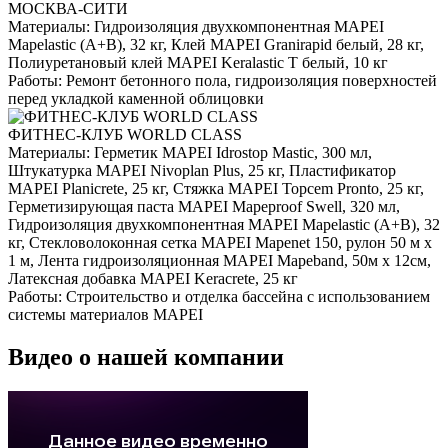
МОСКВА-СИТИ
Материалы:
Гидроизоляция двухкомпонентная MAPEI
Mapelastic (А+B), 32 кг, Клей MAPEI Granirapid белый, 28 кг,
Полиуретановый клей MAPEI Keralastic T белый, 10 кг
Работы:
Ремонт бетонного пола, гидроизоляция поверхностей
перед укладкой каменной облицовки
ФИТНЕС-КЛУБ WORLD CLASS
Материалы:
Герметик MAPEI Idrostop Mastic, 300 мл,
Штукатурка MAPEI Nivoplan Plus, 25 кг, Пластификатор
MAPEI Planicrete, 25 кг, Стяжка MAPEI Topcem Pronto, 25 кг,
Герметизирующая паста MAPEI Mapeproof Swell, 320 мл,
Гидроизоляция двухкомпонентная MAPEI Mapelastic (А+B), 32
кг, Стекловолоконная сетка MAPEI Mapenet 150, рулон 50 м х
1 м, Лента гидроизоляционная MAPEI Mapeband, 50м x 12см,
Латексная добавка MAPEI Keracrete, 25 кг
Работы:
Строительство и отделка бассейна с использованием
системы материалов MAPEI
Видео о нашей компании