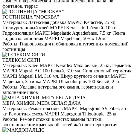
камнем и керамической плиткой помещений, каналов,
фонтанов, террас
ГОСТИНИЦА "МОСКВА"
Материалы:
Латексная добавка MAPEI Keracrete, 25 кг,
Полиуретановый клей MAPEI Keralastic T белый, 10 кг,
Гидроизоляция MAPEI Mapelastic Aquadefense, 7.5 кг, Лента
гидроизоляционная MAPEI Mapeband, 50м x 12см
Работы:
Гидроизоляция и облицовка внутренних помещений
гостиницы
ТЕЛЕКОМ СИТИ
Материалы:
Клей MAPEI Keraflex Maxi белый, 25 кг, Герметик
MAPEI Mapesil AC 100 Белый, 310 мл, Силиконовый герметик
MAPEI Mapesil LM, 310 мл, Шнур круглого сечения MAPEI
Mapefoam, Затирка MAPEI Ultracolor plus 100 Белый, 2 кг
Работы:
Укладка натурального камня, герметизация и
заполнение швов
МЕГА ХИМКИ, МЕГА БЕЛАЯ ДАЧА
Материалы:
Ремонтная смесь MAPEI Mapegrout SV Fiber, 25
кг, Ремонтная смесь MAPEI Mapegrout Thixotropic, 25 кг
Работы:
Ремонт стяжки в местах замены плитки,
восстановление краевых областей ж/б плит перекрытия