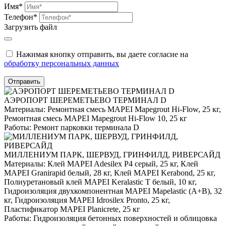
Имя*
Телефон*
Загрузить файл
Нажимая кнопку отправить, вы даете согласие на
обработку персональных данных
Отправить
АЭРОПОРТ ШЕРЕМЕТЬЕВО ТЕРМИНАЛ D
Материалы:
Ремонтная смесь MAPEI Mapegrout Hi-Flow, 25 кг,
Ремонтная смесь MAPEI Mapegrout Hi-Flow 10, 25 кг
Работы:
Ремонт парковки терминала D
МИЛЛЕНИУМ ПАРК, ШЕРВУД, ГРИНФИЛД, РИВЕРСАЙД
Материалы:
Клей MAPEI Adesilex P4 серый, 25 кг, Клей
MAPEI Granirapid белый, 28 кг, Клей MAPEI Kerabond, 25 кг,
Полиуретановый клей MAPEI Keralastic T белый, 10 кг,
Гидроизоляция двухкомпонентная MAPEI Mapelastic (А+B), 32
кг, Гидроизоляция MAPEI Idrosilex Pronto, 25 кг,
Пластификатор MAPEI Planicrete, 25 кг
Работы:
Гидроизоляция бетонных поверхностей и облицовка