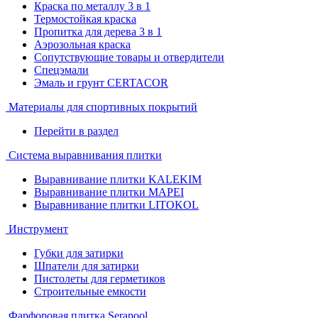
Краска по металлу 3 в 1
Термостойкая краска
Пропитка для дерева 3 в 1
Аэрозольная краска
Сопутствующие товары и отвердители
Спецэмали
Эмаль и грунт CERTACOR
Материалы для спортивных покрытий
Перейти в раздел
Система выравнивания плитки
Выравнивание плитки KALEKIM
Выравнивание плитки MAPEI
Выравнивание плитки LITOKOL
Инструмент
Губки для затирки
Шпатели для затирки
Пистолеты для герметиков
Строительные емкости
Фарфоровая плитка Serapool