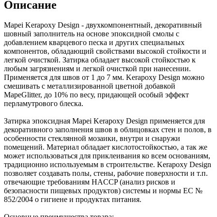
Описание
Mapei Kerapoxy Design - двухкомпонентный, декоративный
шовный заполнитель на основе эпоксидной смолы с
добавлением кварцевого песка и других специальных
компонентов, обладающий свойствами высокой стойкости и
легкой очисткой. Затирка обладает высокой стойкостью к
любым загрязнениям и легкой очисткой при нанесении.
Применяется для швов от 1 до 7 мм. Kerapoxy Design можно
смешивать с металлизированной цветной добавкой
MapeGlitter, до 10% по весу, придающей особый эффект
перламутрового блеска.
Затирка эпоксидная Mapei Kerapoxy Design применяется для
декоративного заполнения швов в облицовках стен и полов, в
особенности стеклянной мозаики, внутри и снаружи
помещений. Материал обладает кислотостойкостью, а так же
может использоваться для приклеивания ко всем основаниям,
традиционно используемым в строительстве. Kerapoxy Design
позволяет создавать полы, стены, рабочие поверхности и т.п.
отвечающие требованиям HACCP (анализ рисков и
безопасности пищевых продуктов) системы и нормы EC №
852/2004 о гигиене и продуктах питания.
Основные преимущества товара: