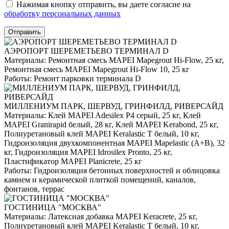
Нажимая кнопку отправить, вы даете согласие на
обработку персональных данных
Отправить
АЭРОПОРТ ШЕРЕМЕТЬЕВО ТЕРМИНАЛ D
Материалы:
Ремонтная смесь MAPEI Mapegrout Hi-Flow, 25 кг,
Ремонтная смесь MAPEI Mapegrout Hi-Flow 10, 25 кг
Работы:
Ремонт парковки терминала D
МИЛЛЕНИУМ ПАРК, ШЕРВУД, ГРИНФИЛД, РИВЕРСАЙД
Материалы:
Клей MAPEI Adesilex P4 серый, 25 кг, Клей
MAPEI Granirapid белый, 28 кг, Клей MAPEI Kerabond, 25 кг,
Полиуретановый клей MAPEI Keralastic T белый, 10 кг,
Гидроизоляция двухкомпонентная MAPEI Mapelastic (А+B), 32
кг, Гидроизоляция MAPEI Idrosilex Pronto, 25 кг,
Пластификатор MAPEI Planicrete, 25 кг
Работы:
Гидроизоляция бетонных поверхностей и облицовка
камнем и керамической плиткой помещений, каналов,
фонтанов, террас
ГОСТИНИЦА "МОСКВА"
Материалы:
Латексная добавка MAPEI Keracrete, 25 кг,
Полиуретановый клей MAPEI Keralastic T белый, 10 кг,