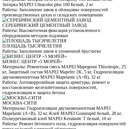
Затирка MAPEI Ultracolor plus 100 Белый, 2 кг
Работы:
Заполнение швов в облицовке поверхностей
производственных цехах и складских помещениях
СЕРЕБРЯНСКИЙ ЦЕМЕНТНЫЙ ЗАВОД
Работы:
Высокоточная фиксация установленного
оборудования методом подливки
ПЛОЩАДЬ ТЫСЯЧЕЛЕТИЯ
Работы:
Заполнение швов в уложенной брусчатке
БИЗНЕС ЦЕНТР «5 МОРЕЙ»
Материалы:
Ремонтная смесь MAPEI Mapegrout Thixotropic, 25
кг, Защитный состав MAPEI Mapefer 1K, 5 кг, Гидроизоляция
двухкомпонентная MAPEI Mapelastic (А+B), 32 кг
Работы:
Антикоррозийная защита арматуры, ремонт и
восстановление железобетонных поверхностей,
гидроизоляция и защита бетона
МОСКВА-СИТИ
Материалы:
Гидроизоляция двухкомпонентная MAPEI
Mapelastic (А+B), 32 кг, Клей MAPEI Granirapid белый, 28 кг,
Полиуретановый клей MAPEI Keralastic T белый, 10 кг
Работы:
Ремонт бетонного пола, гидроизоляция поверхностей
перед укладкой каменной облицовки