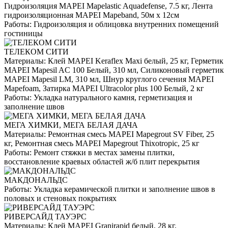
Гидроизоляция MAPEI Mapelastic Aquadefense, 7.5 кг, Лента
гидроизоляционная MAPEI Mapeband, 50м x 12см
Работы:
Гидроизоляция и облицовка внутренних помещений
гостиницы
ТЕЛЕКОМ СИТИ
Материалы:
Клей MAPEI Keraflex Maxi белый, 25 кг, Герметик
MAPEI Mapesil AC 100 Белый, 310 мл, Силиконовый герметик
MAPEI Mapesil LM, 310 мл, Шнур круглого сечения MAPEI
Mapefoam, Затирка MAPEI Ultracolor plus 100 Белый, 2 кг
Работы:
Укладка натурального камня, герметизация и
заполнение швов
МЕГА ХИМКИ, МЕГА БЕЛАЯ ДАЧА
Материалы:
Ремонтная смесь MAPEI Mapegrout SV Fiber, 25
кг, Ремонтная смесь MAPEI Mapegrout Thixotropic, 25 кг
Работы:
Ремонт стяжки в местах замены плитки,
восстановление краевых областей ж/б плит перекрытия
МАКДОНАЛЬДС
Работы:
Укладка керамической плитки и заполнение швов в
половых и стеновых покрытиях
РИВЕРСАЙД ТАУЭРС
Материалы:
Клей MAPEI Granirapid белый, 28 кг,