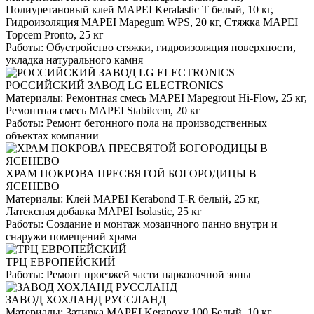
Полиуретановый клей MAPEI Keralastic T белый, 10 кг,
Гидроизоляция MAPEI Mapegum WPS, 20 кг, Стяжка MAPEI
Topcem Pronto, 25 кг
Работы:
Обустройство стяжки, гидроизоляция поверхности,
укладка натурального камня
РОССИЙСКИЙ ЗАВОД LG ELECTRONICS
Материалы:
Ремонтная смесь MAPEI Mapegrout Hi-Flow, 25 кг,
Ремонтная смесь MAPEI Stabilcem, 20 кг
Работы:
Ремонт бетонного пола на производственных
объектах компании
ХРАМ ПОКРОВА ПРЕСВЯТОЙ БОГОРОДИЦЫ В
ЯСЕНЕВО
Материалы:
Клей MAPEI Kerabond T-R белый, 25 кг,
Латексная добавка MAPEI Isolastic, 25 кг
Работы:
Создание и монтаж мозаичного панно внутри и
снаружи помещений храма
ТРЦ ЕВРОПЕЙСКИЙ
Работы:
Ремонт проезжей части парковочной зоны
ЗАВОД ХОХЛАНД РУССЛАНД
Материалы:
Затирка MAPEI Kerapoxy 100 Белый, 10 кг,