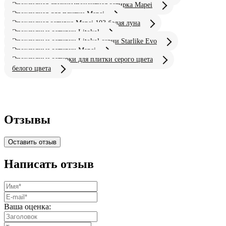
Эпоксидная двухкомпонентная затирка Mapei
Эпоксидная для плитки Mapei
Эпоксидная затирка Mapei 103 белая луна
Эпоксидные затирки Litokol
Эпоксидные затирки Litokol серии Starlike Evo
Эпоксидные затирки Mapei
Эпоксидные затирки для плитки серого цвета
белого цвета
Отзывы
Оставить отзыв
Написать отзыв
Ваша оценка: