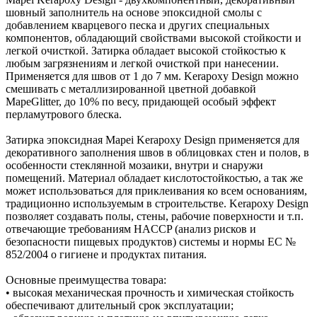
шовный заполнитель на основе эпоксидной смолы с
добавлением кварцевого песка и других специальных
компонентов, обладающий свойствами высокой стойкости и
легкой очисткой. Затирка обладает высокой стойкостью к
любым загрязнениям и легкой очисткой при нанесении.
Применяется для швов от 1 до 7 мм. Kerapoxy Design можно
смешивать с металлизированной цветной добавкой
MapeGlitter, до 10% по весу, придающей особый эффект
перламутрового блеска.
Затирка эпоксидная Mapei Kerapoxy Design применяется для
декоративного заполнения швов в облицовках стен и полов, в
особенности стеклянной мозаики, внутри и снаружи
помещений. Материал обладает кислотостойкостью, а так же
может использоваться для приклеивания ко всем основаниям,
традиционно используемым в строительстве. Kerapoxy Design
позволяет создавать полы, стены, рабочие поверхности и т.п.
отвечающие требованиям HACCP (анализ рисков и
безопасности пищевых продуктов) системы и нормы EC №
852/2004 о гигиене и продуктах питания.
Основные преимущества товара:
• высокая механическая прочность и химическая стойкость
обеспечивают длительный срок эксплуатации;