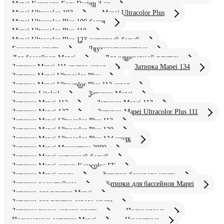
Mapei Kerapoxy Easy Design 3 кг
Mapei Ultracolor 103
Mapei Ultracolor Plus
Mapei Ultracolor Plus 100 белая
Mapei Ultracolor Plus 110
Mapei Ultracolor Plus 123 античный белый
Бежевого цвета
Двухкомпонентные
Для бассейнов Mapei
Для клинкерной плитки
Затирка Mapei 111 светло серая
Затирка Mapei 134
Затирка Mapei Ultracolor Plus
Затирка Mapei Ultracolor Plus 112 серая
Затирки Litokol
Затирки Mapei
Затирки Mapei 112
Затирки Mapei 113
Затирки Mapei 127
Затирки Mapei Ultracolor Plus 111
Затирки Mapei Ultracolor Plus 113
Затирки Mapei Ultracolor Plus 130
Затирки Mapei Ultracolor Plus 134 шелк
Затирки Mapei Манхэттен 2000
Затирки Mapei античный белый
Затирки Mapei серии Keracolor FF
Затирки Mapei шелк
Затирки бежевого цвета
Затирки водостойкие
Затирки для бассейнов Mapei
Затирки для плитки Mapei
Затирки для плитки серого цвета
Затирки темно-серого цвета
Полимерные
Полимерные затирки Mapei
Цементные