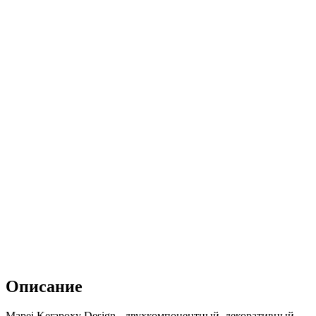
Описание
Mapei Kerapoxy Design - двухкомпонентный, декоративный