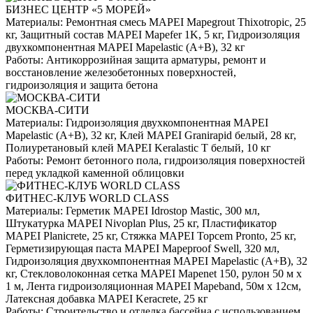
БИЗНЕС ЦЕНТР «5 МОРЕЙ»
Материалы:
Ремонтная смесь MAPEI Mapegrout Thixotropic, 25
кг, Защитный состав MAPEI Mapefer 1K, 5 кг, Гидроизоляция
двухкомпонентная MAPEI Mapelastic (А+B), 32 кг
Работы:
Антикоррозийная защита арматуры, ремонт и
восстановление железобетонных поверхностей,
гидроизоляция и защита бетона
МОСКВА-СИТИ
Материалы:
Гидроизоляция двухкомпонентная MAPEI
Mapelastic (А+B), 32 кг, Клей MAPEI Granirapid белый, 28 кг,
Полиуретановый клей MAPEI Keralastic T белый, 10 кг
Работы:
Ремонт бетонного пола, гидроизоляция поверхностей
перед укладкой каменной облицовки
ФИТНЕС-КЛУБ WORLD CLASS
Материалы:
Герметик MAPEI Idrostop Mastic, 300 мл,
Штукатурка MAPEI Nivoplan Plus, 25 кг, Пластификатор
MAPEI Planicrete, 25 кг, Стяжка MAPEI Topcem Pronto, 25 кг,
Герметизирующая паста MAPEI Mapeproof Swell, 320 мл,
Гидроизоляция двухкомпонентная MAPEI Mapelastic (А+B), 32
кг, Стекловолоконная сетка MAPEI Mapenet 150, рулон 50 м х
1 м, Лента гидроизоляционная MAPEI Mapeband, 50м x 12см,
Латексная добавка MAPEI Keracrete, 25 кг
Работы:
Строительство и отделка бассейна с использованием