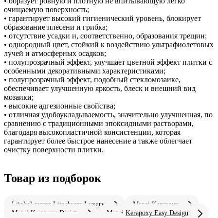
• образует ровную и плотную не впитывающую легко
очищаемую поверхность;
• гарантирует высокий гигиенический уровень, блокирует
образование плесени и грибка;
• отсутствие усадки и, соответственно, образования трещин;
• однородный цвет, стойкий к воздействию ультрафиолетовых
лучей и атмосферных осадков;
• полупрозрачный эффект, улучшает цветной эффект плитки с
особенными декоративными характеристиками;
• полупрозрачный эффект, подобный стекломозаике,
обеспечивает улучшенную яркость, блеск и внешний вид
мозаики;
• высокие адгезионные свойства;
• отличная удобоукладываемость, значительно улучшенная, по
сравнению с традиционными эпоксидными растворами,
благодаря высокопластичной консистенции, которая
гарантирует более быстрое нанесение а также облегчает
очистку поверхности плитки.
Товар из подборок
Litokol серии Litochrom Luxury
Mapei Kerapoxy
Mapei Kerapoxy Design
Mapei Kerapoxy Easy Design