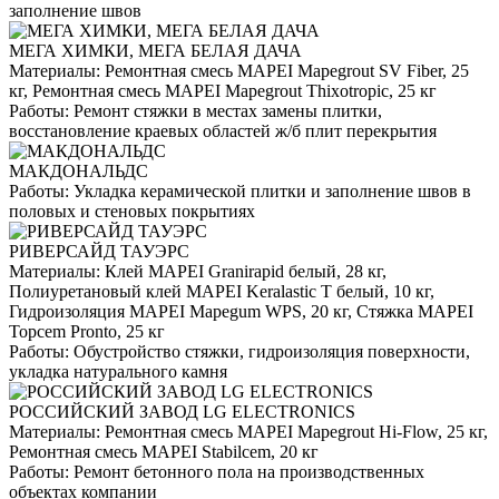
заполнение швов
МЕГА ХИМКИ, МЕГА БЕЛАЯ ДАЧА
Материалы:
Ремонтная смесь MAPEI Mapegrout SV Fiber, 25
кг, Ремонтная смесь MAPEI Mapegrout Thixotropic, 25 кг
Работы:
Ремонт стяжки в местах замены плитки,
восстановление краевых областей ж/б плит перекрытия
МАКДОНАЛЬДС
Работы:
Укладка керамической плитки и заполнение швов в
половых и стеновых покрытиях
РИВЕРСАЙД ТАУЭРС
Материалы:
Клей MAPEI Granirapid белый, 28 кг,
Полиуретановый клей MAPEI Keralastic T белый, 10 кг,
Гидроизоляция MAPEI Mapegum WPS, 20 кг, Стяжка MAPEI
Topcem Pronto, 25 кг
Работы:
Обустройство стяжки, гидроизоляция поверхности,
укладка натурального камня
РОССИЙСКИЙ ЗАВОД LG ELECTRONICS
Материалы:
Ремонтная смесь MAPEI Mapegrout Hi-Flow, 25 кг,
Ремонтная смесь MAPEI Stabilcem, 20 кг
Работы:
Ремонт бетонного пола на производственных
объектах компании