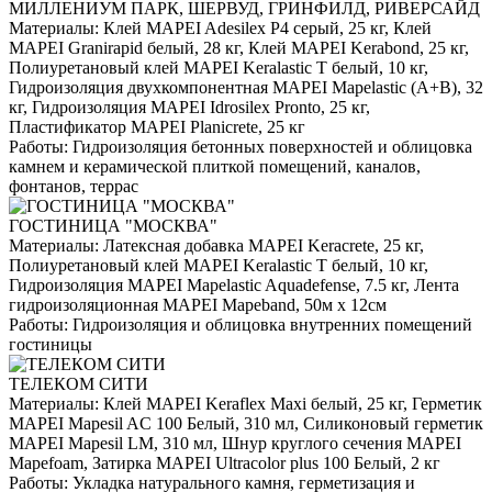
МИЛЛЕНИУМ ПАРК, ШЕРВУД, ГРИНФИЛД, РИВЕРСАЙД
Материалы:
Клей MAPEI Adesilex P4 серый, 25 кг, Клей
MAPEI Granirapid белый, 28 кг, Клей MAPEI Kerabond, 25 кг,
Полиуретановый клей MAPEI Keralastic T белый, 10 кг,
Гидроизоляция двухкомпонентная MAPEI Mapelastic (А+B), 32
кг, Гидроизоляция MAPEI Idrosilex Pronto, 25 кг,
Пластификатор MAPEI Planicrete, 25 кг
Работы:
Гидроизоляция бетонных поверхностей и облицовка
камнем и керамической плиткой помещений, каналов,
фонтанов, террас
ГОСТИНИЦА "МОСКВА"
Материалы:
Латексная добавка MAPEI Keracrete, 25 кг,
Полиуретановый клей MAPEI Keralastic T белый, 10 кг,
Гидроизоляция MAPEI Mapelastic Aquadefense, 7.5 кг, Лента
гидроизоляционная MAPEI Mapeband, 50м x 12см
Работы:
Гидроизоляция и облицовка внутренних помещений
гостиницы
ТЕЛЕКОМ СИТИ
Материалы:
Клей MAPEI Keraflex Maxi белый, 25 кг, Герметик
MAPEI Mapesil AC 100 Белый, 310 мл, Силиконовый герметик
MAPEI Mapesil LM, 310 мл, Шнур круглого сечения MAPEI
Mapefoam, Затирка MAPEI Ultracolor plus 100 Белый, 2 кг
Работы:
Укладка натурального камня, герметизация и