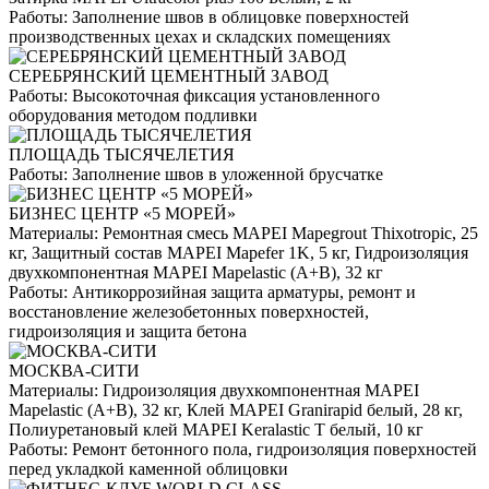
Работы:
Заполнение швов в облицовке поверхностей
производственных цехах и складских помещениях
СЕРЕБРЯНСКИЙ ЦЕМЕНТНЫЙ ЗАВОД
Работы:
Высокоточная фиксация установленного
оборудования методом подливки
ПЛОЩАДЬ ТЫСЯЧЕЛЕТИЯ
Работы:
Заполнение швов в уложенной брусчатке
БИЗНЕС ЦЕНТР «5 МОРЕЙ»
Материалы:
Ремонтная смесь MAPEI Mapegrout Thixotropic, 25
кг, Защитный состав MAPEI Mapefer 1K, 5 кг, Гидроизоляция
двухкомпонентная MAPEI Mapelastic (А+B), 32 кг
Работы:
Антикоррозийная защита арматуры, ремонт и
восстановление железобетонных поверхностей,
гидроизоляция и защита бетона
МОСКВА-СИТИ
Материалы:
Гидроизоляция двухкомпонентная MAPEI
Mapelastic (А+B), 32 кг, Клей MAPEI Granirapid белый, 28 кг,
Полиуретановый клей MAPEI Keralastic T белый, 10 кг
Работы:
Ремонт бетонного пола, гидроизоляция поверхностей
перед укладкой каменной облицовки