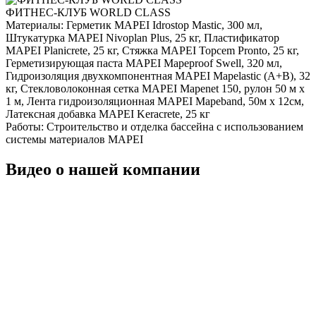
ФИТНЕС-КЛУБ WORLD CLASS
Материалы:
Герметик MAPEI Idrostop Mastic, 300 мл,
Штукатурка MAPEI Nivoplan Plus, 25 кг, Пластификатор
MAPEI Planicrete, 25 кг, Стяжка MAPEI Topcem Pronto, 25 кг,
Герметизирующая паста MAPEI Mapeproof Swell, 320 мл,
Гидроизоляция двухкомпонентная MAPEI Mapelastic (А+B), 32
кг, Стекловолоконная сетка MAPEI Mapenet 150, рулон 50 м х
1 м, Лента гидроизоляционная MAPEI Mapeband, 50м x 12см,
Латексная добавка MAPEI Keracrete, 25 кг
Работы:
Строительство и отделка бассейна с использованием
системы материалов MAPEI
Видео о нашей компании