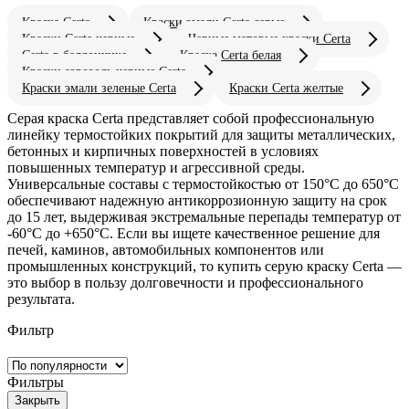
Краска Certa
Краски эмали Certa серые
Краски Certa черные
Черные матовые краски Certa
Certa в баллончике
Краска Certa белая
Краски аэрозоль черные Certa
Краски эмали зеленые Certa
Краски Certa желтые
Серая краска Certa представляет собой профессиональную
линейку термостойких покрытий для защиты металлических,
бетонных и кирпичных поверхностей в условиях
повышенных температур и агрессивной среды.
Универсальные составы с термостойкостью от 150°C до 650°C
обеспечивают надежную антикоррозионную защиту на срок
до 15 лет, выдерживая экстремальные перепады температур от
-60°C до +650°C. Если вы ищете качественное решение для
печей, каминов, автомобильных компонентов или
промышленных конструкций, то купить серую краску Certa —
это выбор в пользу долговечности и профессионального
результата.
Фильтр
Фильтры
Закрыть