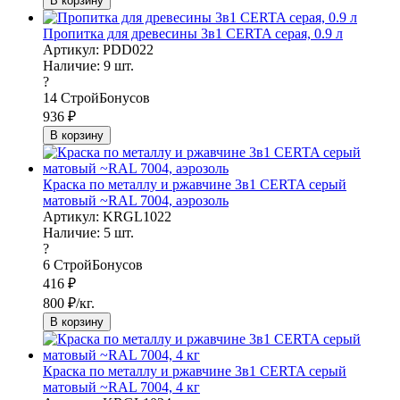
В корзину
Пропитка для древесины 3в1 CERTA серая, 0.9 л
Артикул: PDD022
Наличие:
9
шт.
?
14
СтройБонусов
936
₽
В корзину
Краска по металлу и ржавчине 3в1 CERTA серый
матовый ~RAL 7004, аэрозоль
Артикул: KRGL1022
Наличие:
5
шт.
?
6
СтройБонусов
416
₽
800
₽/кг.
В корзину
Краска по металлу и ржавчине 3в1 CERTA серый
матовый ~RAL 7004, 4 кг