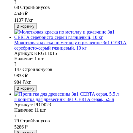
?
68
СтройБонусов
4546
₽
1137
₽/кг.
В корзину
Молотковая краска по металлу и ржавчине 3в1 CERTA
серебристо-серый глянцевый, 10 кг
Артикул: KRGL1015
Наличие:
1
шт.
?
147
СтройБонусов
9833
₽
984
₽/кг.
В корзину
Пропитка для древесины 3в1 CERTA серая, 5.5 л
Артикул: PDD023
Наличие:
11
шт.
?
79
СтройБонусов
5286
₽