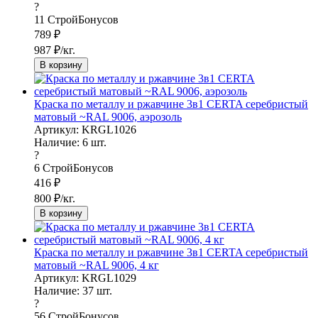
?
11
СтройБонусов
789
₽
987
₽/кг.
В корзину
Краска по металлу и ржавчине 3в1 CERTA серебристый
матовый ~RAL 9006, аэрозоль
Артикул: KRGL1026
Наличие:
6
шт.
?
6
СтройБонусов
416
₽
800
₽/кг.
В корзину
Краска по металлу и ржавчине 3в1 CERTA серебристый
матовый ~RAL 9006, 4 кг
Артикул: KRGL1029
Наличие:
37
шт.
?
56
СтройБонусов