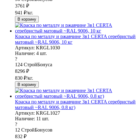
3761
₽
941
₽/кг.
В корзину
Краска по металлу и ржавчине 3в1 CERTA серебристый
матовый ~RAL 9006, 10 кг
Артикул: KRGL1030
Наличие:
4
шт.
?
124
СтройБонуса
8296
₽
830
₽/кг.
В корзину
Краска по металлу и ржавчине 3в1 CERTA серебристый
матовый ~RAL 9006, 0.8 кг)
Артикул: KRGL1027
Наличие:
11
шт.
?
12
СтройБонусов
832
₽