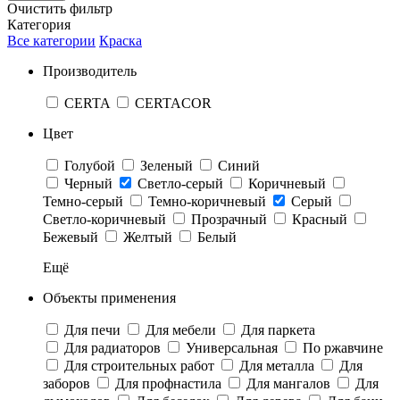
Очистить фильтр
Категория
Все категории
Краска
Производитель
CERTA
CERTACOR
Цвет
Голубой
Зеленый
Синий
Черный
Светло-серый
Коричневый
Темно-серый
Темно-коричневый
Cерый
Светло-коричневый
Прозрачный
Красный
Бежевый
Желтый
Белый
Ещё
Объекты применения
Для печи
Для мебели
Для паркета
Для радиаторов
Универсальная
По ржавчине
Для строительных работ
Для металла
Для
заборов
Для профнастила
Для мангалов
Для