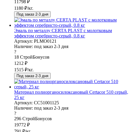
11798
₽
1180
₽/кг.
Под заказ 2-3 дня
Эмаль по металлу CERTA PLAST с молотковым
эффектом серебристо-серый, 0.8 кг
Артикул: PLMO0121
Наличие:
под заказ 2-3 дня
?
18
СтройБонусов
1212
₽
1515
₽/кг.
Под заказ 2-3 дня
Материал полиорганосилоксановый Certacor 510 серый,
25 кг
Артикул: CC51001125
Наличие:
под заказ 2-3 дня
?
296
СтройБонусов
19772
₽
791
₽/кг.