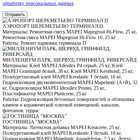
обработку персональных данных
Отправить
АЭРОПОРТ ШЕРЕМЕТЬЕВО ТЕРМИНАЛ D
Материалы:
Ремонтная смесь MAPEI Mapegrout Hi-Flow, 25 кг,
Ремонтная смесь MAPEI Mapegrout Hi-Flow 10, 25 кг
Работы:
Ремонт парковки терминала D
МИЛЛЕНИУМ ПАРК, ШЕРВУД, ГРИНФИЛД, РИВЕРСАЙД
Материалы:
Клей MAPEI Adesilex P4 серый, 25 кг, Клей
MAPEI Granirapid белый, 28 кг, Клей MAPEI Kerabond, 25 кг,
Полиуретановый клей MAPEI Keralastic T белый, 10 кг,
Гидроизоляция двухкомпонентная MAPEI Mapelastic (А+B), 32
кг, Гидроизоляция MAPEI Idrosilex Pronto, 25 кг,
Пластификатор MAPEI Planicrete, 25 кг
Работы:
Гидроизоляция бетонных поверхностей и облицовка
камнем и керамической плиткой помещений, каналов,
фонтанов, террас
ГОСТИНИЦА "МОСКВА"
Материалы:
Латексная добавка MAPEI Keracrete, 25 кг,
Полиуретановый клей MAPEI Keralastic T белый, 10 кг,
Гидроизоляция MAPEI Mapelastic Aquadefense, 7.5 кг, Лента