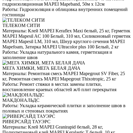
гидроизоляционная MAPEI Mapeband, 50м x 12см
Работы:
Гидроизоляция и облицовка внутренних помещений
гостиницы
ТЕЛЕКОМ СИТИ
Материалы:
Клей MAPEI Keraflex Maxi белый, 25 кг, Герметик
MAPEI Mapesil AC 100 Белый, 310 мл, Силиконовый герметик
MAPEI Mapesil LM, 310 мл, Шнур круглого сечения MAPEI
Mapefoam, Затирка MAPEI Ultracolor plus 100 Белый, 2 кг
Работы:
Укладка натурального камня, герметизация и
заполнение швов
МЕГА ХИМКИ, МЕГА БЕЛАЯ ДАЧА
Материалы:
Ремонтная смесь MAPEI Mapegrout SV Fiber, 25
кг, Ремонтная смесь MAPEI Mapegrout Thixotropic, 25 кг
Работы:
Ремонт стяжки в местах замены плитки,
восстановление краевых областей ж/б плит перекрытия
МАКДОНАЛЬДС
Работы:
Укладка керамической плитки и заполнение швов в
половых и стеновых покрытиях
РИВЕРСАЙД ТАУЭРС
Материалы:
Клей MAPEI Granirapid белый, 28 кг,
Полиуретановый клей MAPEI Keralastic T белый, 10 кг,