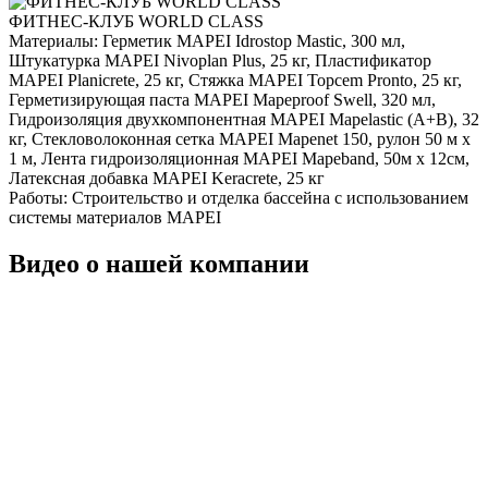
ФИТНЕС-КЛУБ WORLD CLASS
Материалы:
Герметик MAPEI Idrostop Mastic, 300 мл,
Штукатурка MAPEI Nivoplan Plus, 25 кг, Пластификатор
MAPEI Planicrete, 25 кг, Стяжка MAPEI Topcem Pronto, 25 кг,
Герметизирующая паста MAPEI Mapeproof Swell, 320 мл,
Гидроизоляция двухкомпонентная MAPEI Mapelastic (А+B), 32
кг, Стекловолоконная сетка MAPEI Mapenet 150, рулон 50 м х
1 м, Лента гидроизоляционная MAPEI Mapeband, 50м x 12см,
Латексная добавка MAPEI Keracrete, 25 кг
Работы:
Строительство и отделка бассейна с использованием
системы материалов MAPEI
Видео о нашей компании