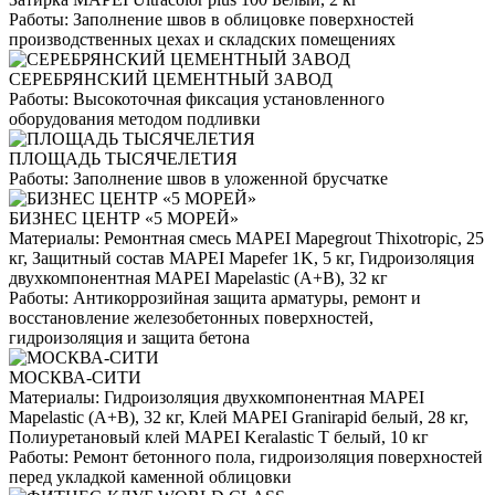
Работы:
Заполнение швов в облицовке поверхностей
производственных цехах и складских помещениях
СЕРЕБРЯНСКИЙ ЦЕМЕНТНЫЙ ЗАВОД
Работы:
Высокоточная фиксация установленного
оборудования методом подливки
ПЛОЩАДЬ ТЫСЯЧЕЛЕТИЯ
Работы:
Заполнение швов в уложенной брусчатке
БИЗНЕС ЦЕНТР «5 МОРЕЙ»
Материалы:
Ремонтная смесь MAPEI Mapegrout Thixotropic, 25
кг, Защитный состав MAPEI Mapefer 1K, 5 кг, Гидроизоляция
двухкомпонентная MAPEI Mapelastic (А+B), 32 кг
Работы:
Антикоррозийная защита арматуры, ремонт и
восстановление железобетонных поверхностей,
гидроизоляция и защита бетона
МОСКВА-СИТИ
Материалы:
Гидроизоляция двухкомпонентная MAPEI
Mapelastic (А+B), 32 кг, Клей MAPEI Granirapid белый, 28 кг,
Полиуретановый клей MAPEI Keralastic T белый, 10 кг
Работы:
Ремонт бетонного пола, гидроизоляция поверхностей
перед укладкой каменной облицовки