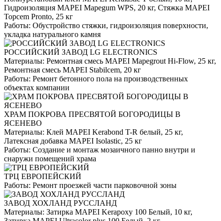
Гидроизоляция MAPEI Mapegum WPS, 20 кг, Стяжка MAPEI
Topcem Pronto, 25 кг
Работы:
Обустройство стяжки, гидроизоляция поверхности,
укладка натурального камня
РОССИЙСКИЙ ЗАВОД LG ELECTRONICS
Материалы:
Ремонтная смесь MAPEI Mapegrout Hi-Flow, 25 кг,
Ремонтная смесь MAPEI Stabilcem, 20 кг
Работы:
Ремонт бетонного пола на производственных
объектах компании
ХРАМ ПОКРОВА ПРЕСВЯТОЙ БОГОРОДИЦЫ В
ЯСЕНЕВО
Материалы:
Клей MAPEI Kerabond T-R белый, 25 кг,
Латексная добавка MAPEI Isolastic, 25 кг
Работы:
Создание и монтаж мозаичного панно внутри и
снаружи помещений храма
ТРЦ ЕВРОПЕЙСКИЙ
Работы:
Ремонт проезжей части парковочной зоны
ЗАВОД ХОХЛАНД РУССЛАНД
Материалы:
Затирка MAPEI Kerapoxy 100 Белый, 10 кг,
Затирка MAPEI Ultracolor plus 100 Белый, 2 кг