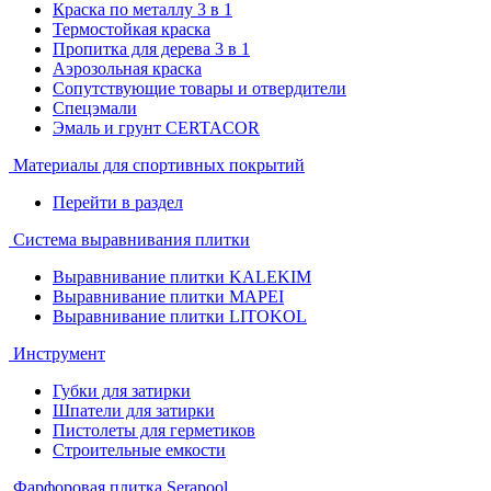
Краска по металлу 3 в 1
Термостойкая краска
Пропитка для дерева 3 в 1
Аэрозольная краска
Сопутствующие товары и отвердители
Спецэмали
Эмаль и грунт CERTACOR
Материалы для спортивных покрытий
Перейти в раздел
Система выравнивания плитки
Выравнивание плитки KALEKIM
Выравнивание плитки MAPEI
Выравнивание плитки LITOKOL
Инструмент
Губки для затирки
Шпатели для затирки
Пистолеты для герметиков
Строительные емкости
Фарфоровая плитка Serapool