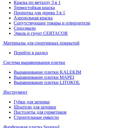
Краска по металлу 3 в 1
Термостойкая краска
Пропитка для дерева 3 в 1
Аэрозольная краска
Сопутствующие товары и отвердители
Спецэмали
Эмаль и грунт CERTACOR
Материалы для спортивных покрытий
Перейти в раздел
Система выравнивания плитки
Выравнивание плитки KALEKIM
Выравнивание плитки MAPEI
Выравнивание плитки LITOKOL
Инструмент
Губки для затирки
Шпатели для затирки
Пистолеты для герметиков
Строительные емкости
Фарфоровая плитка Serapool