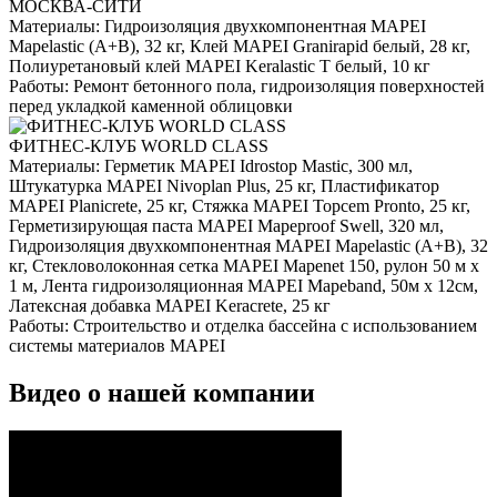
МОСКВА-СИТИ
Материалы:
Гидроизоляция двухкомпонентная MAPEI
Mapelastic (А+B), 32 кг, Клей MAPEI Granirapid белый, 28 кг,
Полиуретановый клей MAPEI Keralastic T белый, 10 кг
Работы:
Ремонт бетонного пола, гидроизоляция поверхностей
перед укладкой каменной облицовки
ФИТНЕС-КЛУБ WORLD CLASS
Материалы:
Герметик MAPEI Idrostop Mastic, 300 мл,
Штукатурка MAPEI Nivoplan Plus, 25 кг, Пластификатор
MAPEI Planicrete, 25 кг, Стяжка MAPEI Topcem Pronto, 25 кг,
Герметизирующая паста MAPEI Mapeproof Swell, 320 мл,
Гидроизоляция двухкомпонентная MAPEI Mapelastic (А+B), 32
кг, Стекловолоконная сетка MAPEI Mapenet 150, рулон 50 м х
1 м, Лента гидроизоляционная MAPEI Mapeband, 50м x 12см,
Латексная добавка MAPEI Keracrete, 25 кг
Работы:
Строительство и отделка бассейна с использованием
системы материалов MAPEI
Видео о нашей компании