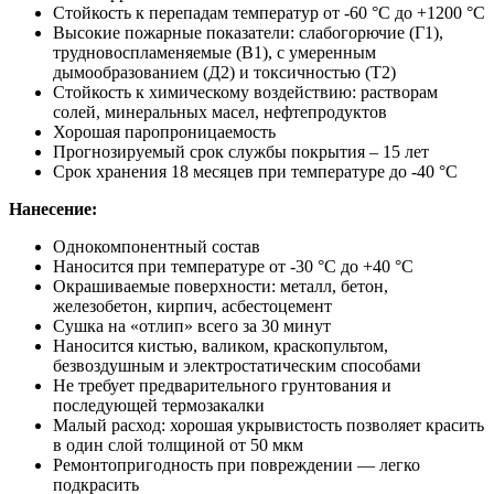
Стойкость к перепадам температур от -60 °С до +1200 °С
Высокие пожарные показатели: слабогорючие (Г1),
трудновоспламеняемые (В1), с умеренным
дымообразованием (Д2) и токсичностью (Т2)
Стойкость к химическому воздействию: растворам
солей, минеральных масел, нефтепродуктов
Хорошая паропроницаемость
Прогнозируемый срок службы покрытия – 15 лет
Срок хранения 18 месяцев при температуре до -40 °С
Нанесение:
Однокомпонентный состав
Наносится при температуре от -30 °С до +40 °С
Окрашиваемые поверхности: металл, бетон,
железобетон, кирпич, асбестоцемент
Сушка на «отлип» всего за 30 минут
Наносится кистью, валиком, краскопультом,
безвоздушным и электростатическим способами
Не требует предварительного грунтования и
последующей термозакалки
Малый расход: хорошая укрывистость позволяет красить
в один слой толщиной от 50 мкм
Ремонтопригодность при повреждении — легко
подкрасить