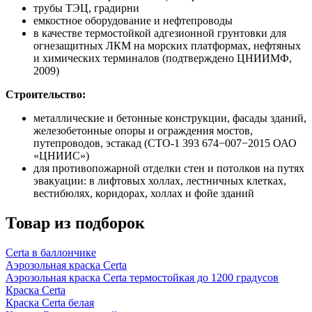
трубы ТЭЦ, градирни
емкостное оборудование и нефтепроводы
в качестве термостойкой адгезионной грунтовки для
огнезащитных ЛКМ на морских платформах, нефтяных
и химических терминалов (подтверждено ЦНИИМФ,
2009)
Строительство:
металлические и бетонные конструкции, фасады зданий,
железобетонные опоры и ограждения мостов,
путепроводов, эстакад (СТО-1 393 674−007−2015 ОАО
«ЦНИИС»)
для противопожарной отделки стен и потолков на путях
эвакуации: в лифтовых холлах, лестничных клетках,
вестибюлях, коридорах, холлах и фойе зданий
Товар из подборок
Certa в баллончике
Аэрозольная краска Certa
Аэрозольная краска Certa термостойкая до 1200 градусов
Краска Certa
Краска Certa белая