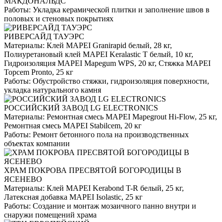
МАКДОНАЛЬДС
Работы:
Укладка керамической плитки и заполнение швов в
половых и стеновых покрытиях
РИВЕРСАЙД ТАУЭРС
Материалы:
Клей MAPEI Granirapid белый, 28 кг,
Полиуретановый клей MAPEI Keralastic T белый, 10 кг,
Гидроизоляция MAPEI Mapegum WPS, 20 кг, Стяжка MAPEI
Topcem Pronto, 25 кг
Работы:
Обустройство стяжки, гидроизоляция поверхности,
укладка натурального камня
РОССИЙСКИЙ ЗАВОД LG ELECTRONICS
Материалы:
Ремонтная смесь MAPEI Mapegrout Hi-Flow, 25 кг,
Ремонтная смесь MAPEI Stabilcem, 20 кг
Работы:
Ремонт бетонного пола на производственных
объектах компании
ХРАМ ПОКРОВА ПРЕСВЯТОЙ БОГОРОДИЦЫ В
ЯСЕНЕВО
Материалы:
Клей MAPEI Kerabond T-R белый, 25 кг,
Латексная добавка MAPEI Isolastic, 25 кг
Работы:
Создание и монтаж мозаичного панно внутри и
снаружи помещений храма