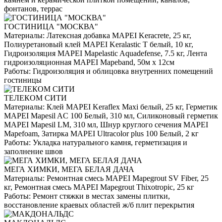
фонтанов, террас
ГОСТИНИЦА "МОСКВА"
Материалы:
Латексная добавка MAPEI Keracrete, 25 кг,
Полиуретановый клей MAPEI Keralastic T белый, 10 кг,
Гидроизоляция MAPEI Mapelastic Aquadefense, 7.5 кг, Лента
гидроизоляционная MAPEI Mapeband, 50м x 12см
Работы:
Гидроизоляция и облицовка внутренних помещений
гостиницы
ТЕЛЕКОМ СИТИ
Материалы:
Клей MAPEI Keraflex Maxi белый, 25 кг, Герметик
MAPEI Mapesil AC 100 Белый, 310 мл, Силиконовый герметик
MAPEI Mapesil LM, 310 мл, Шнур круглого сечения MAPEI
Mapefoam, Затирка MAPEI Ultracolor plus 100 Белый, 2 кг
Работы:
Укладка натурального камня, герметизация и
заполнение швов
МЕГА ХИМКИ, МЕГА БЕЛАЯ ДАЧА
Материалы:
Ремонтная смесь MAPEI Mapegrout SV Fiber, 25
кг, Ремонтная смесь MAPEI Mapegrout Thixotropic, 25 кг
Работы:
Ремонт стяжки в местах замены плитки,
восстановление краевых областей ж/б плит перекрытия