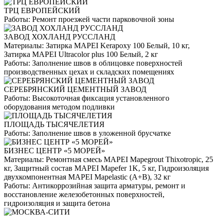
ТРЦ ЕВРОПЕЙСКИЙ
Работы:
Ремонт проезжей части парковочной зоны
ЗАВОД ХОХЛАНД РУССЛАНД
Материалы:
Затирка MAPEI Kerapoxy 100 Белый, 10 кг,
Затирка MAPEI Ultracolor plus 100 Белый, 2 кг
Работы:
Заполнение швов в облицовке поверхностей
производственных цехах и складских помещениях
СЕРЕБРЯНСКИЙ ЦЕМЕНТНЫЙ ЗАВОД
Работы:
Высокоточная фиксация установленного
оборудования методом подливки
ПЛОЩАДЬ ТЫСЯЧЕЛЕТИЯ
Работы:
Заполнение швов в уложенной брусчатке
БИЗНЕС ЦЕНТР «5 МОРЕЙ»
Материалы:
Ремонтная смесь MAPEI Mapegrout Thixotropic, 25
кг, Защитный состав MAPEI Mapefer 1K, 5 кг, Гидроизоляция
двухкомпонентная MAPEI Mapelastic (А+B), 32 кг
Работы:
Антикоррозийная защита арматуры, ремонт и
восстановление железобетонных поверхностей,
гидроизоляция и защита бетона