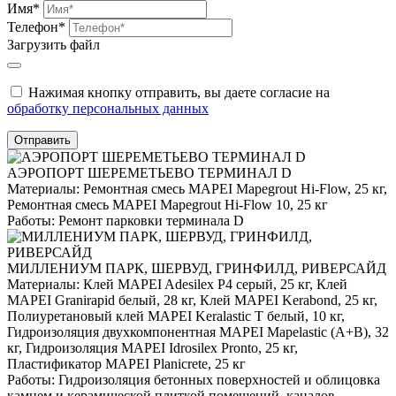
Имя*
Телефон*
Загрузить файл
Нажимая кнопку отправить, вы даете согласие на
обработку персональных данных
Отправить
АЭРОПОРТ ШЕРЕМЕТЬЕВО ТЕРМИНАЛ D
Материалы:
Ремонтная смесь MAPEI Mapegrout Hi-Flow, 25 кг,
Ремонтная смесь MAPEI Mapegrout Hi-Flow 10, 25 кг
Работы:
Ремонт парковки терминала D
МИЛЛЕНИУМ ПАРК, ШЕРВУД, ГРИНФИЛД, РИВЕРСАЙД
Материалы:
Клей MAPEI Adesilex P4 серый, 25 кг, Клей
MAPEI Granirapid белый, 28 кг, Клей MAPEI Kerabond, 25 кг,
Полиуретановый клей MAPEI Keralastic T белый, 10 кг,
Гидроизоляция двухкомпонентная MAPEI Mapelastic (А+B), 32
кг, Гидроизоляция MAPEI Idrosilex Pronto, 25 кг,
Пластификатор MAPEI Planicrete, 25 кг
Работы:
Гидроизоляция бетонных поверхностей и облицовка
камнем и керамической плиткой помещений, каналов,