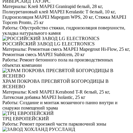
РИВЕРСАЙД ТАУЭРС
Материалы:
Клей MAPEI Granirapid белый, 28 кг,
Полиуретановый клей MAPEI Keralastic T белый, 10 кг,
Гидроизоляция MAPEI Mapegum WPS, 20 кг, Стяжка MAPEI
Topcem Pronto, 25 кг
Работы:
Обустройство стяжки, гидроизоляция поверхности,
укладка натурального камня
РОССИЙСКИЙ ЗАВОД LG ELECTRONICS
Материалы:
Ремонтная смесь MAPEI Mapegrout Hi-Flow, 25 кг,
Ремонтная смесь MAPEI Stabilcem, 20 кг
Работы:
Ремонт бетонного пола на производственных
объектах компании
ХРАМ ПОКРОВА ПРЕСВЯТОЙ БОГОРОДИЦЫ В
ЯСЕНЕВО
Материалы:
Клей MAPEI Kerabond T-R белый, 25 кг,
Латексная добавка MAPEI Isolastic, 25 кг
Работы:
Создание и монтаж мозаичного панно внутри и
снаружи помещений храма
ТРЦ ЕВРОПЕЙСКИЙ
Работы:
Ремонт проезжей части парковочной зоны