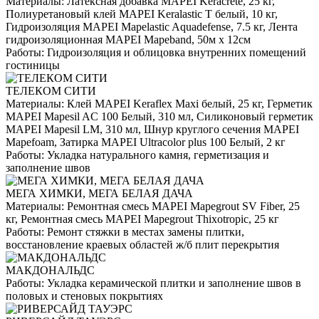
Материалы:
Латексная добавка MAPEI Keracrete, 25 кг,
Полиуретановый клей MAPEI Keralastic T белый, 10 кг,
Гидроизоляция MAPEI Mapelastic Aquadefense, 7.5 кг, Лента
гидроизоляционная MAPEI Mapeband, 50м x 12см
Работы:
Гидроизоляция и облицовка внутренних помещений
гостиницы
ТЕЛЕКОМ СИТИ
Материалы:
Клей MAPEI Keraflex Maxi белый, 25 кг, Герметик
MAPEI Mapesil AC 100 Белый, 310 мл, Силиконовый герметик
MAPEI Mapesil LM, 310 мл, Шнур круглого сечения MAPEI
Mapefoam, Затирка MAPEI Ultracolor plus 100 Белый, 2 кг
Работы:
Укладка натурального камня, герметизация и
заполнение швов
МЕГА ХИМКИ, МЕГА БЕЛАЯ ДАЧА
Материалы:
Ремонтная смесь MAPEI Mapegrout SV Fiber, 25
кг, Ремонтная смесь MAPEI Mapegrout Thixotropic, 25 кг
Работы:
Ремонт стяжки в местах замены плитки,
восстановление краевых областей ж/б плит перекрытия
МАКДОНАЛЬДС
Работы:
Укладка керамической плитки и заполнение швов в
половых и стеновых покрытиях