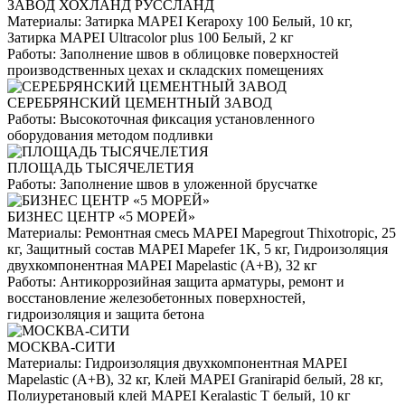
ЗАВОД ХОХЛАНД РУССЛАНД
Материалы:
Затирка MAPEI Kerapoxy 100 Белый, 10 кг,
Затирка MAPEI Ultracolor plus 100 Белый, 2 кг
Работы:
Заполнение швов в облицовке поверхностей
производственных цехах и складских помещениях
СЕРЕБРЯНСКИЙ ЦЕМЕНТНЫЙ ЗАВОД
Работы:
Высокоточная фиксация установленного
оборудования методом подливки
ПЛОЩАДЬ ТЫСЯЧЕЛЕТИЯ
Работы:
Заполнение швов в уложенной брусчатке
БИЗНЕС ЦЕНТР «5 МОРЕЙ»
Материалы:
Ремонтная смесь MAPEI Mapegrout Thixotropic, 25
кг, Защитный состав MAPEI Mapefer 1K, 5 кг, Гидроизоляция
двухкомпонентная MAPEI Mapelastic (А+B), 32 кг
Работы:
Антикоррозийная защита арматуры, ремонт и
восстановление железобетонных поверхностей,
гидроизоляция и защита бетона
МОСКВА-СИТИ
Материалы:
Гидроизоляция двухкомпонентная MAPEI
Mapelastic (А+B), 32 кг, Клей MAPEI Granirapid белый, 28 кг,
Полиуретановый клей MAPEI Keralastic T белый, 10 кг