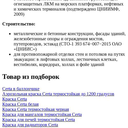
огнезащитных ЛКМ на морских платформах, нефтяных
и химических терминалов (подтверждено ЦНИИМФ,
2009)
Строительство:
металлические и бетонные конструкции, фасады зданий,
железобетонные опоры и ограждения мостов,
путепроводов, эстакад (СТО-1 393 674−007−2015 ОАО
«ЦНИИС»)
для противопожарной отделки стен и потолков на путях
эвакуации: в лифтовых холлах, лестничных клетках,
вестибюлях, коридорах, холлах и фойе зданий
Товар из подборок
Certa в баллончике
Аэрозольная краска Certa термостойкая до 1200 градусов
Краска Certa
Краска Certa белая
Краска Сerta термостойкая черная
Краска для мангалов термостойкая Certa
Краска для печей термостойкая Certa
Краска для радиаторов Certa