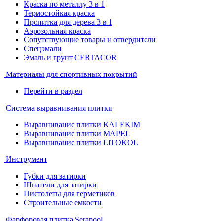
Краска по металлу 3 в 1
Термостойкая краска
Пропитка для дерева 3 в 1
Аэрозольная краска
Сопутствующие товары и отвердители
Спецэмали
Эмаль и грунт CERTACOR
Материалы для спортивных покрытий
Перейти в раздел
Система выравнивания плитки
Выравнивание плитки KALEKIM
Выравнивание плитки MAPEI
Выравнивание плитки LITOKOL
Инструмент
Губки для затирки
Шпатели для затирки
Пистолеты для герметиков
Строительные емкости
Фарфоровая плитка Serapool