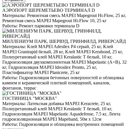
АЭРОПОРТ ШЕРЕМЕТЬЕВО ТЕРМИНАЛ D
Материалы:
Ремонтная смесь MAPEI Mapegrout Hi-Flow, 25 кг,
Ремонтная смесь MAPEI Mapegrout Hi-Flow 10, 25 кг
Работы:
Ремонт парковки терминала D
МИЛЛЕНИУМ ПАРК, ШЕРВУД, ГРИНФИЛД, РИВЕРСАЙД
Материалы:
Клей MAPEI Adesilex P4 серый, 25 кг, Клей
MAPEI Granirapid белый, 28 кг, Клей MAPEI Kerabond, 25 кг,
Полиуретановый клей MAPEI Keralastic T белый, 10 кг,
Гидроизоляция двухкомпонентная MAPEI Mapelastic (А+B), 32
кг, Гидроизоляция MAPEI Idrosilex Pronto, 25 кг,
Пластификатор MAPEI Planicrete, 25 кг
Работы:
Гидроизоляция бетонных поверхностей и облицовка
камнем и керамической плиткой помещений, каналов,
фонтанов, террас
ГОСТИНИЦА "МОСКВА"
Материалы:
Латексная добавка MAPEI Keracrete, 25 кг,
Полиуретановый клей MAPEI Keralastic T белый, 10 кг,
Гидроизоляция MAPEI Mapelastic Aquadefense, 7.5 кг, Лента
гидроизоляционная MAPEI Mapeband, 50м x 12см
Работы:
Гидроизоляция и облицовка внутренних помещений