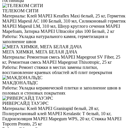
гостиницы
ТЕЛЕКОМ СИТИ
Материалы:
Клей MAPEI Keraflex Maxi белый, 25 кг, Герметик
MAPEI Mapesil AC 100 Белый, 310 мл, Силиконовый герметик
MAPEI Mapesil LM, 310 мл, Шнур круглого сечения MAPEI
Mapefoam, Затирка MAPEI Ultracolor plus 100 Белый, 2 кг
Работы:
Укладка натурального камня, герметизация и
заполнение швов
МЕГА ХИМКИ, МЕГА БЕЛАЯ ДАЧА
Материалы:
Ремонтная смесь MAPEI Mapegrout SV Fiber, 25
кг, Ремонтная смесь MAPEI Mapegrout Thixotropic, 25 кг
Работы:
Ремонт стяжки в местах замены плитки,
восстановление краевых областей ж/б плит перекрытия
МАКДОНАЛЬДС
Работы:
Укладка керамической плитки и заполнение швов в
половых и стеновых покрытиях
РИВЕРСАЙД ТАУЭРС
Материалы:
Клей MAPEI Granirapid белый, 28 кг,
Полиуретановый клей MAPEI Keralastic T белый, 10 кг,
Гидроизоляция MAPEI Mapegum WPS, 20 кг, Стяжка MAPEI
Topcem Pronto, 25 кг