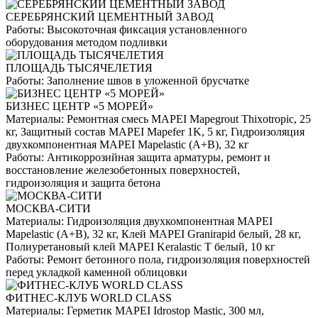
СЕРЕБРЯНСКИЙ ЦЕМЕНТНЫЙ ЗАВОД
Работы:
Высокоточная фиксация установленного
оборудования методом подливки
ПЛОЩАДЬ ТЫСЯЧЕЛЕТИЯ
Работы:
Заполнение швов в уложенной брусчатке
БИЗНЕС ЦЕНТР «5 МОРЕЙ»
Материалы:
Ремонтная смесь MAPEI Mapegrout Thixotropic, 25
кг, Защитный состав MAPEI Mapefer 1K, 5 кг, Гидроизоляция
двухкомпонентная MAPEI Mapelastic (А+B), 32 кг
Работы:
Антикоррозийная защита арматуры, ремонт и
восстановление железобетонных поверхностей,
гидроизоляция и защита бетона
МОСКВА-СИТИ
Материалы:
Гидроизоляция двухкомпонентная MAPEI
Mapelastic (А+B), 32 кг, Клей MAPEI Granirapid белый, 28 кг,
Полиуретановый клей MAPEI Keralastic T белый, 10 кг
Работы:
Ремонт бетонного пола, гидроизоляция поверхностей
перед укладкой каменной облицовки
ФИТНЕС-КЛУБ WORLD CLASS
Материалы:
Герметик MAPEI Idrostop Mastic, 300 мл,