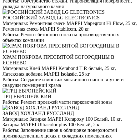
Работы:
Обустройство стяжки, гидроизоляция поверхности,
укладка натурального камня
РОССИЙСКИЙ ЗАВОД LG ELECTRONICS
Материалы:
Ремонтная смесь MAPEI Mapegrout Hi-Flow, 25 кг,
Ремонтная смесь MAPEI Stabilcem, 20 кг
Работы:
Ремонт бетонного пола на производственных
объектах компании
ХРАМ ПОКРОВА ПРЕСВЯТОЙ БОГОРОДИЦЫ В
ЯСЕНЕВО
Материалы:
Клей MAPEI Kerabond T-R белый, 25 кг,
Латексная добавка MAPEI Isolastic, 25 кг
Работы:
Создание и монтаж мозаичного панно внутри и
снаружи помещений храма
ТРЦ ЕВРОПЕЙСКИЙ
Работы:
Ремонт проезжей части парковочной зоны
ЗАВОД ХОХЛАНД РУССЛАНД
Материалы:
Затирка MAPEI Kerapoxy 100 Белый, 10 кг,
Затирка MAPEI Ultracolor plus 100 Белый, 2 кг
Работы:
Заполнение швов в облицовке поверхностей
производственных цехах и складских помещениях