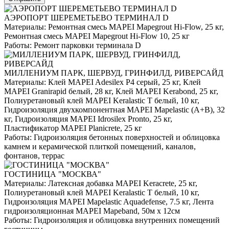
АЭРОПОРТ ШЕРЕМЕТЬЕВО ТЕРМИНАЛ D
Материалы:
Ремонтная смесь MAPEI Mapegrout Hi-Flow, 25 кг,
Ремонтная смесь MAPEI Mapegrout Hi-Flow 10, 25 кг
Работы:
Ремонт парковки терминала D
МИЛЛЕНИУМ ПАРК, ШЕРВУД, ГРИНФИЛД, РИВЕРСАЙД
Материалы:
Клей MAPEI Adesilex P4 серый, 25 кг, Клей
MAPEI Granirapid белый, 28 кг, Клей MAPEI Kerabond, 25 кг,
Полиуретановый клей MAPEI Keralastic T белый, 10 кг,
Гидроизоляция двухкомпонентная MAPEI Mapelastic (А+B), 32
кг, Гидроизоляция MAPEI Idrosilex Pronto, 25 кг,
Пластификатор MAPEI Planicrete, 25 кг
Работы:
Гидроизоляция бетонных поверхностей и облицовка
камнем и керамической плиткой помещений, каналов,
фонтанов, террас
ГОСТИНИЦА "МОСКВА"
Материалы:
Латексная добавка MAPEI Keracrete, 25 кг,
Полиуретановый клей MAPEI Keralastic T белый, 10 кг,
Гидроизоляция MAPEI Mapelastic Aquadefense, 7.5 кг, Лента
гидроизоляционная MAPEI Mapeband, 50м x 12см
Работы:
Гидроизоляция и облицовка внутренних помещений