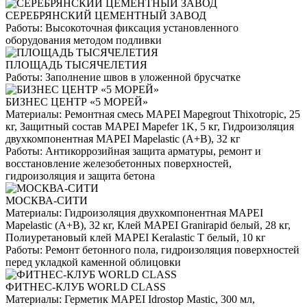
СЕРЕБРЯНСКИЙ ЦЕМЕНТНЫЙ ЗАВОД
Работы:
Высокоточная фиксация установленного
оборудования методом подливки
ПЛОЩАДЬ ТЫСЯЧЕЛЕТИЯ
Работы:
Заполнение швов в уложенной брусчатке
БИЗНЕС ЦЕНТР «5 МОРЕЙ»
Материалы:
Ремонтная смесь MAPEI Mapegrout Thixotropic, 25
кг, Защитный состав MAPEI Mapefer 1K, 5 кг, Гидроизоляция
двухкомпонентная MAPEI Mapelastic (А+B), 32 кг
Работы:
Антикоррозийная защита арматуры, ремонт и
восстановление железобетонных поверхностей,
гидроизоляция и защита бетона
МОСКВА-СИТИ
Материалы:
Гидроизоляция двухкомпонентная MAPEI
Mapelastic (А+B), 32 кг, Клей MAPEI Granirapid белый, 28 кг,
Полиуретановый клей MAPEI Keralastic T белый, 10 кг
Работы:
Ремонт бетонного пола, гидроизоляция поверхностей
перед укладкой каменной облицовки
ФИТНЕС-КЛУБ WORLD CLASS
Материалы:
Герметик MAPEI Idrostop Mastic, 300 мл,