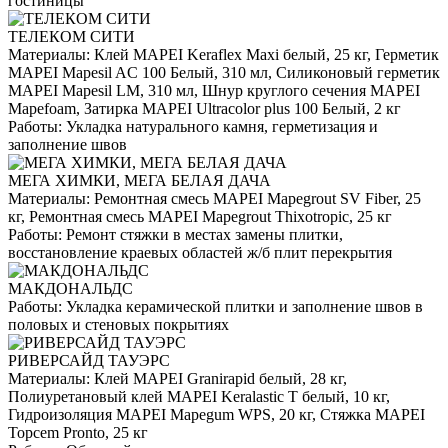
гостиницы
ТЕЛЕКОМ СИТИ
Материалы:
Клей MAPEI Keraflex Maxi белый, 25 кг, Герметик
MAPEI Mapesil AC 100 Белый, 310 мл, Силиконовый герметик
MAPEI Mapesil LM, 310 мл, Шнур круглого сечения MAPEI
Mapefoam, Затирка MAPEI Ultracolor plus 100 Белый, 2 кг
Работы:
Укладка натурального камня, герметизация и
заполнение швов
МЕГА ХИМКИ, МЕГА БЕЛАЯ ДАЧА
Материалы:
Ремонтная смесь MAPEI Mapegrout SV Fiber, 25
кг, Ремонтная смесь MAPEI Mapegrout Thixotropic, 25 кг
Работы:
Ремонт стяжки в местах замены плитки,
восстановление краевых областей ж/б плит перекрытия
МАКДОНАЛЬДС
Работы:
Укладка керамической плитки и заполнение швов в
половых и стеновых покрытиях
РИВЕРСАЙД ТАУЭРС
Материалы:
Клей MAPEI Granirapid белый, 28 кг,
Полиуретановый клей MAPEI Keralastic T белый, 10 кг,
Гидроизоляция MAPEI Mapegum WPS, 20 кг, Стяжка MAPEI
Topcem Pronto, 25 кг