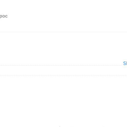
рос
S