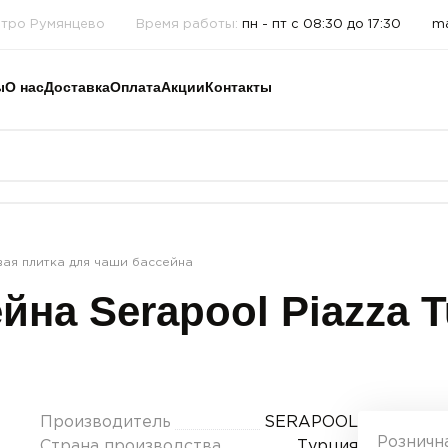
етро Румянцево
Время работы:
пн - пт с 08:30 до 17:30
ma
ы
О нас
Доставка
Оплата
Акции
Контакты
я плитка для чаши бассейна
йна Serapool Piazza T
Производитель
SERAPOOL
Розничн
Страна производства
Турция