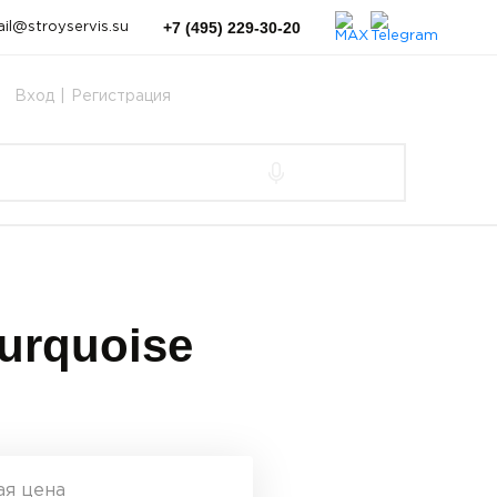
+7 (495) 229-30-20
il@stroyservis.su
Вход
|
Регистрация
urquoise
ая цена