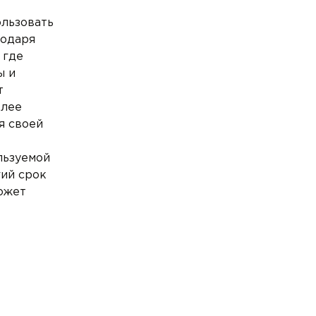
ользовать
годаря
 где
ы и
т
олее
я своей
льзуемой
гий срок
может