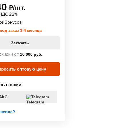
40
₽/шт.
НДС 22%
ойБонусов
под заказ 3-4 месяца
Заказать
10 000 руб.
скидки от
просить оптовую цену
сь с нами
АКС
Telegram
шевле?