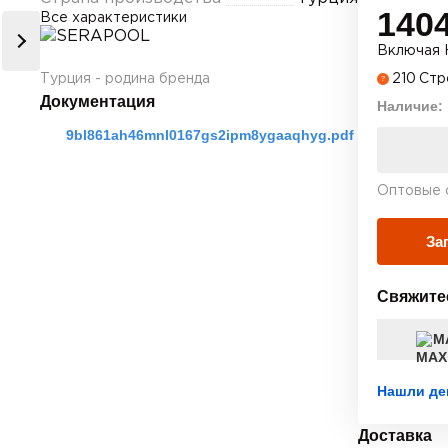
140
Все характеристики
Включая 
210
Стр
Турция - родина бренда
?
Документация
Наличие:
9bl861ah46mnl0167gs2ipm8ygaaqhyg.pdf
Оптовые 
За
Свяжите
М
Нашли де
Доставка