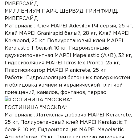
МИЛЛЕНИУМ ПАРК, ШЕРВУД, ГРИНФИЛД,
РИВЕРСАЙД
Материалы:
Клей MAPEI Adesilex P4 серый, 25 кг,
Клей MAPEI Granirapid белый, 28 кг, Клей MAPEI
Kerabond, 25 кг, Полиуретановый клей MAPEI
Keralastic T белый, 10 кг, Гидроизоляция
двухкомпонентная MAPEI Mapelastic (А+B), 32 кг,
Гидроизоляция MAPEI Idrosilex Pronto, 25 кг,
Пластификатор MAPEI Planicrete, 25 кг
Работы:
Гидроизоляция бетонных поверхностей
и облицовка камнем и керамической плиткой
помещений, каналов, фонтанов, террас
ГОСТИНИЦА "МОСКВА"
Материалы:
Латексная добавка MAPEI Keracrete,
25 кг, Полиуретановый клей MAPEI Keralastic T
белый, 10 кг, Гидроизоляция MAPEI Mapelastic
Aquadefense, 7.5 кг, Лента гидроизоляционная