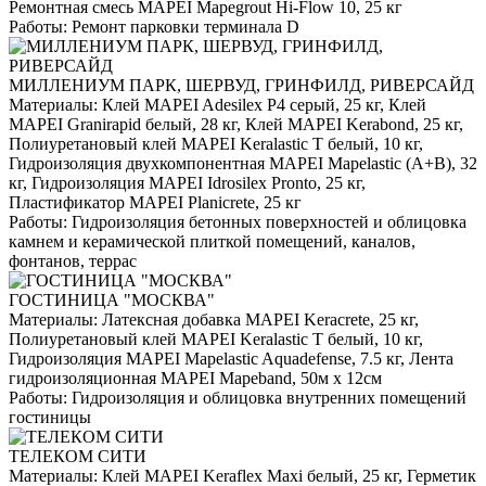
Ремонтная смесь MAPEI Mapegrout Hi-Flow 10, 25 кг
Работы:
Ремонт парковки терминала D
МИЛЛЕНИУМ ПАРК, ШЕРВУД, ГРИНФИЛД, РИВЕРСАЙД
Материалы:
Клей MAPEI Adesilex P4 серый, 25 кг, Клей
MAPEI Granirapid белый, 28 кг, Клей MAPEI Kerabond, 25 кг,
Полиуретановый клей MAPEI Keralastic T белый, 10 кг,
Гидроизоляция двухкомпонентная MAPEI Mapelastic (А+B), 32
кг, Гидроизоляция MAPEI Idrosilex Pronto, 25 кг,
Пластификатор MAPEI Planicrete, 25 кг
Работы:
Гидроизоляция бетонных поверхностей и облицовка
камнем и керамической плиткой помещений, каналов,
фонтанов, террас
ГОСТИНИЦА "МОСКВА"
Материалы:
Латексная добавка MAPEI Keracrete, 25 кг,
Полиуретановый клей MAPEI Keralastic T белый, 10 кг,
Гидроизоляция MAPEI Mapelastic Aquadefense, 7.5 кг, Лента
гидроизоляционная MAPEI Mapeband, 50м x 12см
Работы:
Гидроизоляция и облицовка внутренних помещений
гостиницы
ТЕЛЕКОМ СИТИ
Материалы:
Клей MAPEI Keraflex Maxi белый, 25 кг, Герметик