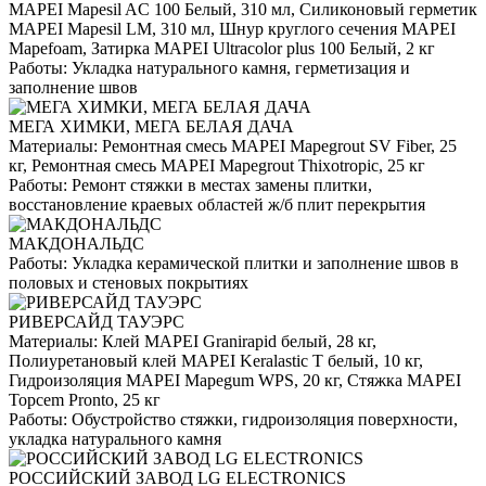
MAPEI Mapesil AC 100 Белый, 310 мл, Силиконовый герметик
MAPEI Mapesil LM, 310 мл, Шнур круглого сечения MAPEI
Mapefoam, Затирка MAPEI Ultracolor plus 100 Белый, 2 кг
Работы:
Укладка натурального камня, герметизация и
заполнение швов
МЕГА ХИМКИ, МЕГА БЕЛАЯ ДАЧА
Материалы:
Ремонтная смесь MAPEI Mapegrout SV Fiber, 25
кг, Ремонтная смесь MAPEI Mapegrout Thixotropic, 25 кг
Работы:
Ремонт стяжки в местах замены плитки,
восстановление краевых областей ж/б плит перекрытия
МАКДОНАЛЬДС
Работы:
Укладка керамической плитки и заполнение швов в
половых и стеновых покрытиях
РИВЕРСАЙД ТАУЭРС
Материалы:
Клей MAPEI Granirapid белый, 28 кг,
Полиуретановый клей MAPEI Keralastic T белый, 10 кг,
Гидроизоляция MAPEI Mapegum WPS, 20 кг, Стяжка MAPEI
Topcem Pronto, 25 кг
Работы:
Обустройство стяжки, гидроизоляция поверхности,
укладка натурального камня
РОССИЙСКИЙ ЗАВОД LG ELECTRONICS