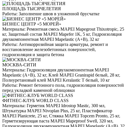
ПЛОЩАДЬ ТЫСЯЧЕЛЕТИЯ
Работы:
Заполнение швов в уложенной брусчатке
БИЗНЕС ЦЕНТР «5 МОРЕЙ»
Материалы:
Ремонтная смесь MAPEI Mapegrout Thixotropic, 25
кг, Защитный состав MAPEI Mapefer 1K, 5 кг, Гидроизоляция
двухкомпонентная MAPEI Mapelastic (А+B), 32 кг
Работы:
Антикоррозийная защита арматуры, ремонт и
восстановление железобетонных поверхностей,
гидроизоляция и защита бетона
МОСКВА-СИТИ
Материалы:
Гидроизоляция двухкомпонентная MAPEI
Mapelastic (А+B), 32 кг, Клей MAPEI Granirapid белый, 28 кг,
Полиуретановый клей MAPEI Keralastic T белый, 10 кг
Работы:
Ремонт бетонного пола, гидроизоляция поверхностей
перед укладкой каменной облицовки
ФИТНЕС-КЛУБ WORLD CLASS
Материалы:
Герметик MAPEI Idrostop Mastic, 300 мл,
Штукатурка MAPEI Nivoplan Plus, 25 кг, Пластификатор
MAPEI Planicrete, 25 кг, Стяжка MAPEI Topcem Pronto, 25 кг,
Герметизирующая паста MAPEI Mapeproof Swell, 320 мл,
Гидроизоляция двухкомпонентная MAPEI Mapelastic (А+B), 32