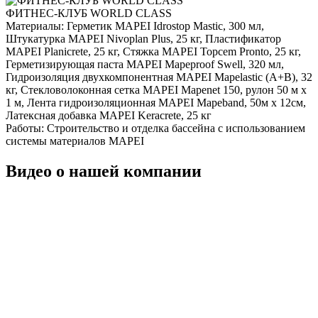
ФИТНЕС-КЛУБ WORLD CLASS
Материалы:
Герметик MAPEI Idrostop Mastic, 300 мл,
Штукатурка MAPEI Nivoplan Plus, 25 кг, Пластификатор
MAPEI Planicrete, 25 кг, Стяжка MAPEI Topcem Pronto, 25 кг,
Герметизирующая паста MAPEI Mapeproof Swell, 320 мл,
Гидроизоляция двухкомпонентная MAPEI Mapelastic (А+B), 32
кг, Стекловолоконная сетка MAPEI Mapenet 150, рулон 50 м х
1 м, Лента гидроизоляционная MAPEI Mapeband, 50м x 12см,
Латексная добавка MAPEI Keracrete, 25 кг
Работы:
Строительство и отделка бассейна с использованием
системы материалов MAPEI
Видео о нашей компании