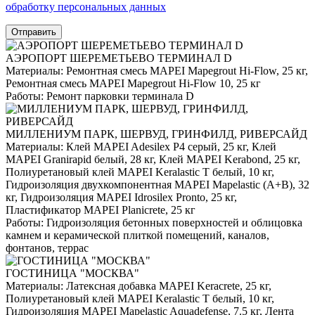
обработку персональных данных
Отправить
АЭРОПОРТ ШЕРЕМЕТЬЕВО ТЕРМИНАЛ D
Материалы:
Ремонтная смесь MAPEI Mapegrout Hi-Flow, 25 кг,
Ремонтная смесь MAPEI Mapegrout Hi-Flow 10, 25 кг
Работы:
Ремонт парковки терминала D
МИЛЛЕНИУМ ПАРК, ШЕРВУД, ГРИНФИЛД, РИВЕРСАЙД
Материалы:
Клей MAPEI Adesilex P4 серый, 25 кг, Клей
MAPEI Granirapid белый, 28 кг, Клей MAPEI Kerabond, 25 кг,
Полиуретановый клей MAPEI Keralastic T белый, 10 кг,
Гидроизоляция двухкомпонентная MAPEI Mapelastic (А+B), 32
кг, Гидроизоляция MAPEI Idrosilex Pronto, 25 кг,
Пластификатор MAPEI Planicrete, 25 кг
Работы:
Гидроизоляция бетонных поверхностей и облицовка
камнем и керамической плиткой помещений, каналов,
фонтанов, террас
ГОСТИНИЦА "МОСКВА"
Материалы:
Латексная добавка MAPEI Keracrete, 25 кг,
Полиуретановый клей MAPEI Keralastic T белый, 10 кг,
Гидроизоляция MAPEI Mapelastic Aquadefense, 7.5 кг, Лента