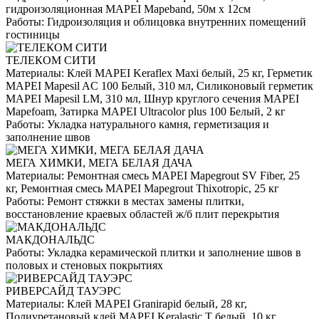
гидроизоляционная MAPEI Mapeband, 50м x 12см
Работы:
Гидроизоляция и облицовка внутренних помещений
гостиницы
ТЕЛЕКОМ СИТИ
Материалы:
Клей MAPEI Keraflex Maxi белый, 25 кг, Герметик
MAPEI Mapesil AC 100 Белый, 310 мл, Силиконовый герметик
MAPEI Mapesil LM, 310 мл, Шнур круглого сечения MAPEI
Mapefoam, Затирка MAPEI Ultracolor plus 100 Белый, 2 кг
Работы:
Укладка натурального камня, герметизация и
заполнение швов
МЕГА ХИМКИ, МЕГА БЕЛАЯ ДАЧА
Материалы:
Ремонтная смесь MAPEI Mapegrout SV Fiber, 25
кг, Ремонтная смесь MAPEI Mapegrout Thixotropic, 25 кг
Работы:
Ремонт стяжки в местах замены плитки,
восстановление краевых областей ж/б плит перекрытия
МАКДОНАЛЬДС
Работы:
Укладка керамической плитки и заполнение швов в
половых и стеновых покрытиях
РИВЕРСАЙД ТАУЭРС
Материалы:
Клей MAPEI Granirapid белый, 28 кг,
Полиуретановый клей MAPEI Keralastic T белый, 10 кг,