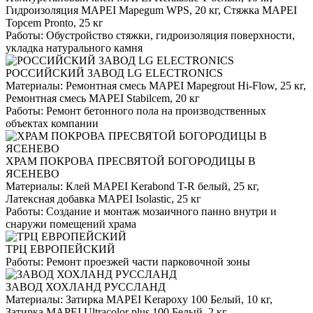
Гидроизоляция MAPEI Mapegum WPS, 20 кг, Стяжка MAPEI
Topcem Pronto, 25 кг
Работы:
Обустройство стяжки, гидроизоляция поверхности,
укладка натурального камня
РОССИЙСКИЙ ЗАВОД LG ELECTRONICS
Материалы:
Ремонтная смесь MAPEI Mapegrout Hi-Flow, 25 кг,
Ремонтная смесь MAPEI Stabilcem, 20 кг
Работы:
Ремонт бетонного пола на производственных
объектах компании
ХРАМ ПОКРОВА ПРЕСВЯТОЙ БОГОРОДИЦЫ В
ЯСЕНЕВО
Материалы:
Клей MAPEI Kerabond T-R белый, 25 кг,
Латексная добавка MAPEI Isolastic, 25 кг
Работы:
Создание и монтаж мозаичного панно внутри и
снаружи помещений храма
ТРЦ ЕВРОПЕЙСКИЙ
Работы:
Ремонт проезжей части парковочной зоны
ЗАВОД ХОХЛАНД РУССЛАНД
Материалы:
Затирка MAPEI Kerapoxy 100 Белый, 10 кг,
Затирка MAPEI Ultracolor plus 100 Белый, 2 кг