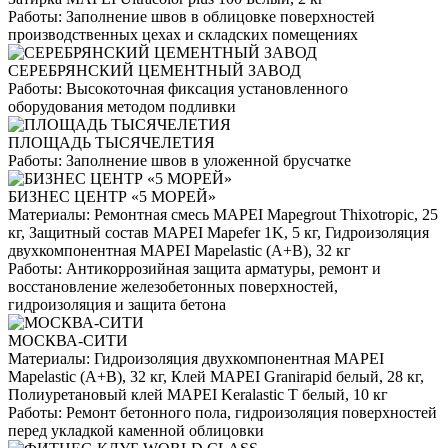
Работы:
Заполнение швов в облицовке поверхностей
производственных цехах и складских помещениях
СЕРЕБРЯНСКИЙ ЦЕМЕНТНЫЙ ЗАВОД
Работы:
Высокоточная фиксация установленного
оборудования методом подливки
ПЛОЩАДЬ ТЫСЯЧЕЛЕТИЯ
Работы:
Заполнение швов в уложенной брусчатке
БИЗНЕС ЦЕНТР «5 МОРЕЙ»
Материалы:
Ремонтная смесь MAPEI Mapegrout Thixotropic, 25
кг, Защитный состав MAPEI Mapefer 1K, 5 кг, Гидроизоляция
двухкомпонентная MAPEI Mapelastic (А+B), 32 кг
Работы:
Антикоррозийная защита арматуры, ремонт и
восстановление железобетонных поверхностей,
гидроизоляция и защита бетона
МОСКВА-СИТИ
Материалы:
Гидроизоляция двухкомпонентная MAPEI
Mapelastic (А+B), 32 кг, Клей MAPEI Granirapid белый, 28 кг,
Полиуретановый клей MAPEI Keralastic T белый, 10 кг
Работы:
Ремонт бетонного пола, гидроизоляция поверхностей
перед укладкой каменной облицовки