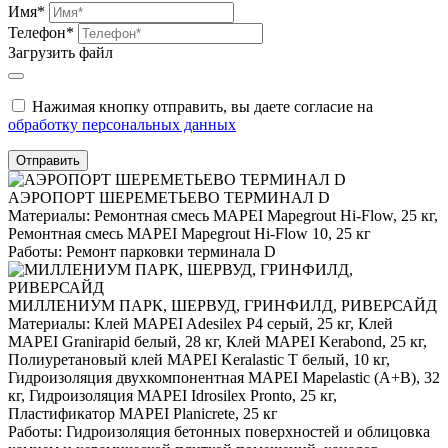
Имя*
Телефон*
Загрузить файл
Нажимая кнопку отправить, вы даете согласие на
обработку персональных данных
Отправить
АЭРОПОРТ ШЕРЕМЕТЬЕВО ТЕРМИНАЛ D
Материалы:
Ремонтная смесь MAPEI Mapegrout Hi-Flow, 25 кг,
Ремонтная смесь MAPEI Mapegrout Hi-Flow 10, 25 кг
Работы:
Ремонт парковки терминала D
МИЛЛЕНИУМ ПАРК, ШЕРВУД, ГРИНФИЛД, РИВЕРСАЙД
Материалы:
Клей MAPEI Adesilex P4 серый, 25 кг, Клей
MAPEI Granirapid белый, 28 кг, Клей MAPEI Kerabond, 25 кг,
Полиуретановый клей MAPEI Keralastic T белый, 10 кг,
Гидроизоляция двухкомпонентная MAPEI Mapelastic (А+B), 32
кг, Гидроизоляция MAPEI Idrosilex Pronto, 25 кг,
Пластификатор MAPEI Planicrete, 25 кг
Работы:
Гидроизоляция бетонных поверхностей и облицовка