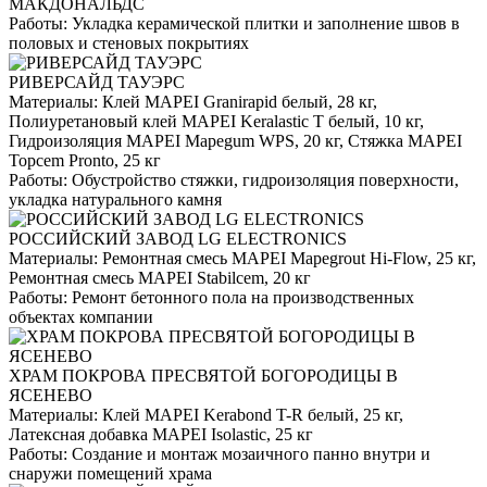
МАКДОНАЛЬДС
Работы:
Укладка керамической плитки и заполнение швов в
половых и стеновых покрытиях
РИВЕРСАЙД ТАУЭРС
Материалы:
Клей MAPEI Granirapid белый, 28 кг,
Полиуретановый клей MAPEI Keralastic T белый, 10 кг,
Гидроизоляция MAPEI Mapegum WPS, 20 кг, Стяжка MAPEI
Topcem Pronto, 25 кг
Работы:
Обустройство стяжки, гидроизоляция поверхности,
укладка натурального камня
РОССИЙСКИЙ ЗАВОД LG ELECTRONICS
Материалы:
Ремонтная смесь MAPEI Mapegrout Hi-Flow, 25 кг,
Ремонтная смесь MAPEI Stabilcem, 20 кг
Работы:
Ремонт бетонного пола на производственных
объектах компании
ХРАМ ПОКРОВА ПРЕСВЯТОЙ БОГОРОДИЦЫ В
ЯСЕНЕВО
Материалы:
Клей MAPEI Kerabond T-R белый, 25 кг,
Латексная добавка MAPEI Isolastic, 25 кг
Работы:
Создание и монтаж мозаичного панно внутри и
снаружи помещений храма