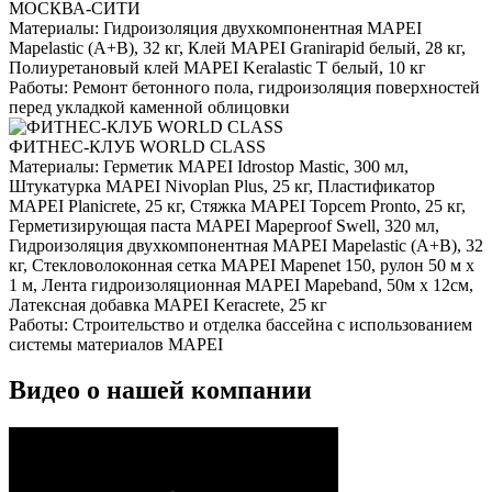
МОСКВА-СИТИ
Материалы:
Гидроизоляция двухкомпонентная MAPEI
Mapelastic (А+B), 32 кг, Клей MAPEI Granirapid белый, 28 кг,
Полиуретановый клей MAPEI Keralastic T белый, 10 кг
Работы:
Ремонт бетонного пола, гидроизоляция поверхностей
перед укладкой каменной облицовки
ФИТНЕС-КЛУБ WORLD CLASS
Материалы:
Герметик MAPEI Idrostop Mastic, 300 мл,
Штукатурка MAPEI Nivoplan Plus, 25 кг, Пластификатор
MAPEI Planicrete, 25 кг, Стяжка MAPEI Topcem Pronto, 25 кг,
Герметизирующая паста MAPEI Mapeproof Swell, 320 мл,
Гидроизоляция двухкомпонентная MAPEI Mapelastic (А+B), 32
кг, Стекловолоконная сетка MAPEI Mapenet 150, рулон 50 м х
1 м, Лента гидроизоляционная MAPEI Mapeband, 50м x 12см,
Латексная добавка MAPEI Keracrete, 25 кг
Работы:
Строительство и отделка бассейна с использованием
системы материалов MAPEI
Видео о нашей компании