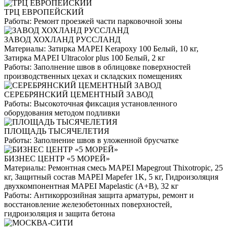
ТРЦ ЕВРОПЕЙСКИЙ
Работы:
Ремонт проезжей части парковочной зоны
ЗАВОД ХОХЛАНД РУССЛАНД
Материалы:
Затирка MAPEI Kerapoxy 100 Белый, 10 кг,
Затирка MAPEI Ultracolor plus 100 Белый, 2 кг
Работы:
Заполнение швов в облицовке поверхностей
производственных цехах и складских помещениях
СЕРЕБРЯНСКИЙ ЦЕМЕНТНЫЙ ЗАВОД
Работы:
Высокоточная фиксация установленного
оборудования методом подливки
ПЛОЩАДЬ ТЫСЯЧЕЛЕТИЯ
Работы:
Заполнение швов в уложенной брусчатке
БИЗНЕС ЦЕНТР «5 МОРЕЙ»
Материалы:
Ремонтная смесь MAPEI Mapegrout Thixotropic, 25
кг, Защитный состав MAPEI Mapefer 1K, 5 кг, Гидроизоляция
двухкомпонентная MAPEI Mapelastic (А+B), 32 кг
Работы:
Антикоррозийная защита арматуры, ремонт и
восстановление железобетонных поверхностей,
гидроизоляция и защита бетона