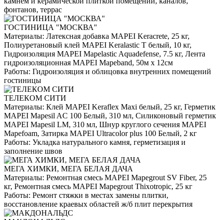
камнем и керамической плиткой помещений, каналов,
фонтанов, террас
ГОСТИНИЦА "МОСКВА"
Материалы:
Латексная добавка MAPEI Keracrete, 25 кг,
Полиуретановый клей MAPEI Keralastic T белый, 10 кг,
Гидроизоляция MAPEI Mapelastic Aquadefense, 7.5 кг, Лента
гидроизоляционная MAPEI Mapeband, 50м x 12см
Работы:
Гидроизоляция и облицовка внутренних помещений
гостиницы
ТЕЛЕКОМ СИТИ
Материалы:
Клей MAPEI Keraflex Maxi белый, 25 кг, Герметик
MAPEI Mapesil AC 100 Белый, 310 мл, Силиконовый герметик
MAPEI Mapesil LM, 310 мл, Шнур круглого сечения MAPEI
Mapefoam, Затирка MAPEI Ultracolor plus 100 Белый, 2 кг
Работы:
Укладка натурального камня, герметизация и
заполнение швов
МЕГА ХИМКИ, МЕГА БЕЛАЯ ДАЧА
Материалы:
Ремонтная смесь MAPEI Mapegrout SV Fiber, 25
кг, Ремонтная смесь MAPEI Mapegrout Thixotropic, 25 кг
Работы:
Ремонт стяжки в местах замены плитки,
восстановление краевых областей ж/б плит перекрытия