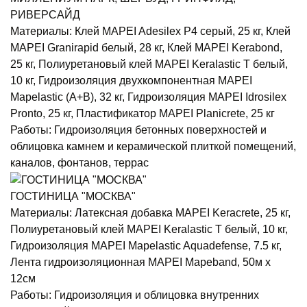
РИВЕРСАЙД
Материалы:
Клей MAPEI Adesilex P4 серый, 25 кг, Клей
MAPEI Granirapid белый, 28 кг, Клей MAPEI Kerabond,
25 кг, Полиуретановый клей MAPEI Keralastic T белый,
10 кг, Гидроизоляция двухкомпонентная MAPEI
Mapelastic (А+B), 32 кг, Гидроизоляция MAPEI Idrosilex
Pronto, 25 кг, Пластификатор MAPEI Planicrete, 25 кг
Работы:
Гидроизоляция бетонных поверхностей и
облицовка камнем и керамической плиткой помещений,
каналов, фонтанов, террас
ГОСТИНИЦА "МОСКВА"
Материалы:
Латексная добавка MAPEI Keracrete, 25 кг,
Полиуретановый клей MAPEI Keralastic T белый, 10 кг,
Гидроизоляция MAPEI Mapelastic Aquadefense, 7.5 кг,
Лента гидроизоляционная MAPEI Mapeband, 50м x
12см
Работы:
Гидроизоляция и облицовка внутренних