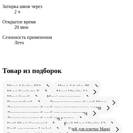
Затирка швов через
2 ч
Открытое время
20 мин
Сезонность применения
Лето
Товар из подборок
Mapei Adesilex P10
Mapei Adesilex P9
Mapei Keralastic T
Mapei Ultralite S1
Mapei белый
Mapei для мозаики
Влагостойкий
Двухкомпонентный клей Mapei
Двухкомпонентный клей для искусственного камня
Двухкомпонентный клей для керамогранита
Двухкомпонентный клей для плитки
Клей Mapei Granirapid
Клей Mapei Ultralite S2
Клей для плитки Litokol
Клей для плитки Mapei