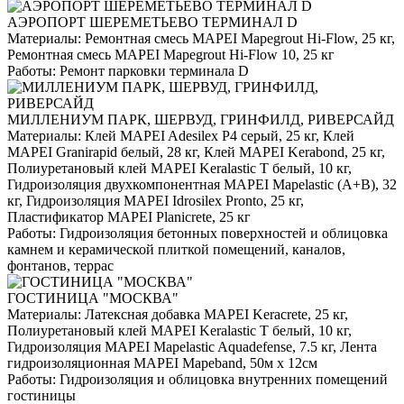
АЭРОПОРТ ШЕРЕМЕТЬЕВО ТЕРМИНАЛ D
Материалы:
Ремонтная смесь MAPEI Mapegrout Hi-Flow, 25 кг,
Ремонтная смесь MAPEI Mapegrout Hi-Flow 10, 25 кг
Работы:
Ремонт парковки терминала D
МИЛЛЕНИУМ ПАРК, ШЕРВУД, ГРИНФИЛД, РИВЕРСАЙД
Материалы:
Клей MAPEI Adesilex P4 серый, 25 кг, Клей
MAPEI Granirapid белый, 28 кг, Клей MAPEI Kerabond, 25 кг,
Полиуретановый клей MAPEI Keralastic T белый, 10 кг,
Гидроизоляция двухкомпонентная MAPEI Mapelastic (А+B), 32
кг, Гидроизоляция MAPEI Idrosilex Pronto, 25 кг,
Пластификатор MAPEI Planicrete, 25 кг
Работы:
Гидроизоляция бетонных поверхностей и облицовка
камнем и керамической плиткой помещений, каналов,
фонтанов, террас
ГОСТИНИЦА "МОСКВА"
Материалы:
Латексная добавка MAPEI Keracrete, 25 кг,
Полиуретановый клей MAPEI Keralastic T белый, 10 кг,
Гидроизоляция MAPEI Mapelastic Aquadefense, 7.5 кг, Лента
гидроизоляционная MAPEI Mapeband, 50м x 12см
Работы:
Гидроизоляция и облицовка внутренних помещений
гостиницы