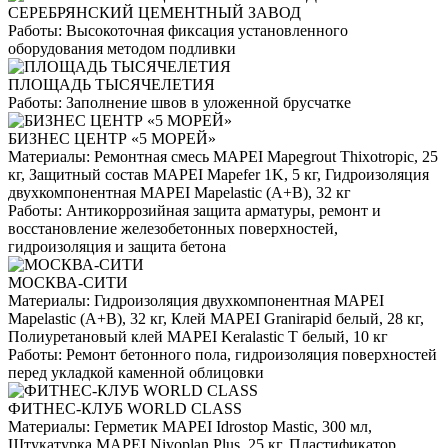
СЕРЕБРЯНСКИЙ ЦЕМЕНТНЫЙ ЗАВОД
Работы:
Высокоточная фиксация установленного
оборудования методом подливки
ПЛОЩАДЬ ТЫСЯЧЕЛЕТИЯ
Работы:
Заполнение швов в уложенной брусчатке
БИЗНЕС ЦЕНТР «5 МОРЕЙ»
Материалы:
Ремонтная смесь MAPEI Mapegrout Thixotropic, 25
кг, Защитный состав MAPEI Mapefer 1K, 5 кг, Гидроизоляция
двухкомпонентная MAPEI Mapelastic (А+B), 32 кг
Работы:
Антикоррозийная защита арматуры, ремонт и
восстановление железобетонных поверхностей,
гидроизоляция и защита бетона
МОСКВА-СИТИ
Материалы:
Гидроизоляция двухкомпонентная MAPEI
Mapelastic (А+B), 32 кг, Клей MAPEI Granirapid белый, 28 кг,
Полиуретановый клей MAPEI Keralastic T белый, 10 кг
Работы:
Ремонт бетонного пола, гидроизоляция поверхностей
перед укладкой каменной облицовки
ФИТНЕС-КЛУБ WORLD CLASS
Материалы:
Герметик MAPEI Idrostop Mastic, 300 мл,
Штукатурка MAPEI Nivoplan Plus, 25 кг, Пластификатор