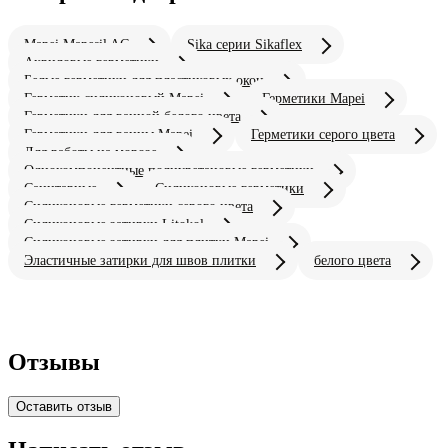
Mapei Mapesil AC
Sika серии Sikaflex
Акриловые герметики
Белые герметики для пластиковых окон
Герметик силиконовый Mapei
Герметики Mapei
Герметики для ванной белого цвета
Герметики для ванны Mapei
Герметики серого цвета
Для работы на морозе
Однокомпонентные полиуретановые герметики
Санитарные
Силиконовые герметики
Силиконовые герметики серого цвета
Силиконовые затирки Litokol
Силиконовые затирки для плитки Mapei
Эластичные затирки для швов плитки
белого цвета
Отзывы
Оставить отзыв