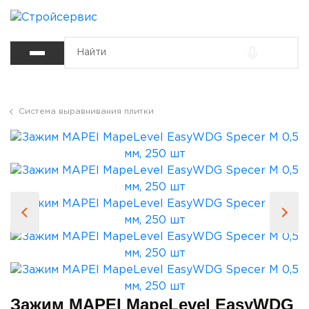
Система выравнивания плитки
Зажим MAPEI MapeLevel EasyWDG