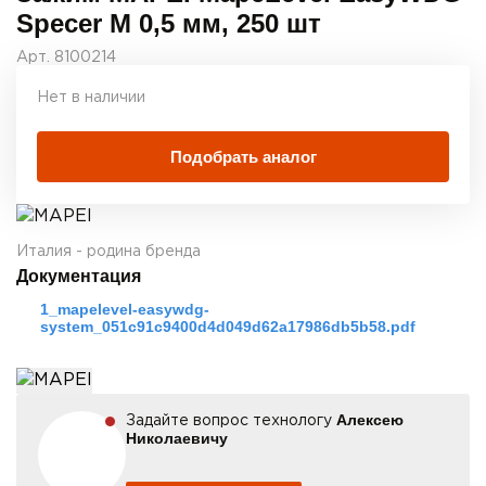
Specer M 0,5 мм, 250 шт
Арт. 8100214
Нет в наличии
Подобрать аналог
Италия - родина бренда
Документация
1_mapelevel-easywdg-
system_051c91c9400d4d049d62a17986db5b58.pdf
Алексею
Задайте вопрос технологу
Николаевичу