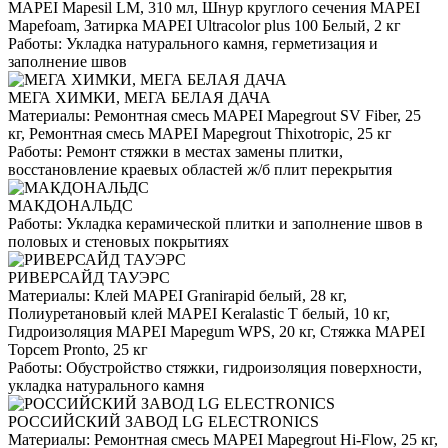
MAPEI Mapesil LM, 310 мл, Шнур круглого сечения MAPEI
Mapefoam, Затирка MAPEI Ultracolor plus 100 Белый, 2 кг
Работы:
Укладка натурального камня, герметизация и
заполнение швов
МЕГА ХИМКИ, МЕГА БЕЛАЯ ДАЧА
Материалы:
Ремонтная смесь MAPEI Mapegrout SV Fiber, 25
кг, Ремонтная смесь MAPEI Mapegrout Thixotropic, 25 кг
Работы:
Ремонт стяжки в местах замены плитки,
восстановление краевых областей ж/б плит перекрытия
МАКДОНАЛЬДС
Работы:
Укладка керамической плитки и заполнение швов в
половых и стеновых покрытиях
РИВЕРСАЙД ТАУЭРС
Материалы:
Клей MAPEI Granirapid белый, 28 кг,
Полиуретановый клей MAPEI Keralastic T белый, 10 кг,
Гидроизоляция MAPEI Mapegum WPS, 20 кг, Стяжка MAPEI
Topcem Pronto, 25 кг
Работы:
Обустройство стяжки, гидроизоляция поверхности,
укладка натурального камня
РОССИЙСКИЙ ЗАВОД LG ELECTRONICS
Материалы:
Ремонтная смесь MAPEI Mapegrout Hi-Flow, 25 кг,