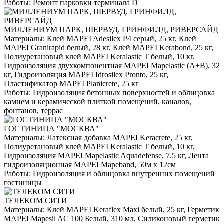
Работы:
Ремонт парковки терминала D
МИЛЛЕНИУМ ПАРК, ШЕРВУД, ГРИНФИЛД, РИВЕРСАЙД
Материалы:
Клей MAPEI Adesilex P4 серый, 25 кг, Клей
MAPEI Granirapid белый, 28 кг, Клей MAPEI Kerabond, 25 кг,
Полиуретановый клей MAPEI Keralastic T белый, 10 кг,
Гидроизоляция двухкомпонентная MAPEI Mapelastic (А+B), 32
кг, Гидроизоляция MAPEI Idrosilex Pronto, 25 кг,
Пластификатор MAPEI Planicrete, 25 кг
Работы:
Гидроизоляция бетонных поверхностей и облицовка
камнем и керамической плиткой помещений, каналов,
фонтанов, террас
ГОСТИНИЦА "МОСКВА"
Материалы:
Латексная добавка MAPEI Keracrete, 25 кг,
Полиуретановый клей MAPEI Keralastic T белый, 10 кг,
Гидроизоляция MAPEI Mapelastic Aquadefense, 7.5 кг, Лента
гидроизоляционная MAPEI Mapeband, 50м x 12см
Работы:
Гидроизоляция и облицовка внутренних помещений
гостиницы
ТЕЛЕКОМ СИТИ
Материалы:
Клей MAPEI Keraflex Maxi белый, 25 кг, Герметик
MAPEI Mapesil AC 100 Белый, 310 мл, Силиконовый герметик