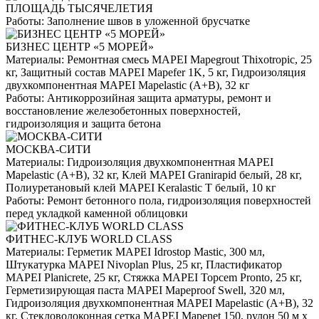
ПЛОЩАДЬ ТЫСЯЧЕЛЕТИЯ
Работы:
Заполнение швов в уложенной брусчатке
БИЗНЕС ЦЕНТР «5 МОРЕЙ»
Материалы:
Ремонтная смесь MAPEI Mapegrout Thixotropic, 25
кг, Защитный состав MAPEI Mapefer 1K, 5 кг, Гидроизоляция
двухкомпонентная MAPEI Mapelastic (А+B), 32 кг
Работы:
Антикоррозийная защита арматуры, ремонт и
восстановление железобетонных поверхностей,
гидроизоляция и защита бетона
МОСКВА-СИТИ
Материалы:
Гидроизоляция двухкомпонентная MAPEI
Mapelastic (А+B), 32 кг, Клей MAPEI Granirapid белый, 28 кг,
Полиуретановый клей MAPEI Keralastic T белый, 10 кг
Работы:
Ремонт бетонного пола, гидроизоляция поверхностей
перед укладкой каменной облицовки
ФИТНЕС-КЛУБ WORLD CLASS
Материалы:
Герметик MAPEI Idrostop Mastic, 300 мл,
Штукатурка MAPEI Nivoplan Plus, 25 кг, Пластификатор
MAPEI Planicrete, 25 кг, Стяжка MAPEI Topcem Pronto, 25 кг,
Герметизирующая паста MAPEI Mapeproof Swell, 320 мл,
Гидроизоляция двухкомпонентная MAPEI Mapelastic (А+B), 32
кг, Стекловолоконная сетка MAPEI Mapenet 150, рулон 50 м х