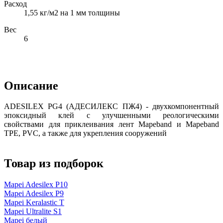
Расход
1,55 кг/м2 на 1 мм толщины
Вес
6
Описание
ADESILEX PG4 (АДЕСИЛЕКС ПЖ4) - двухкомпонентный
эпоксидный клей с улучшенными реологическими
свойствами для приклеивания лент Mapeband и Mapeband
TPE, PVC, а также для укрепления сооружений
Товар из подборок
Mapei Adesilex P10
Mapei Adesilex P9
Mapei Keralastic T
Mapei Ultralite S1
Mapei белый