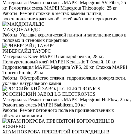
Материалы:
Ремонтная смесь MAPEI Mapegrout SV Fiber, 25
кг, Ремонтная смесь MAPEI Mapegrout Thixotropic, 25 кг
Работы:
Ремонт стяжки в местах замены плитки,
восстановление краевых областей ж/б плит перекрытия
МАКДОНАЛЬДС
Работы:
Укладка керамической плитки и заполнение швов в
половых и стеновых покрытиях
РИВЕРСАЙД ТАУЭРС
Материалы:
Клей MAPEI Granirapid белый, 28 кг,
Полиуретановый клей MAPEI Keralastic T белый, 10 кг,
Гидроизоляция MAPEI Mapegum WPS, 20 кг, Стяжка MAPEI
Topcem Pronto, 25 кг
Работы:
Обустройство стяжки, гидроизоляция поверхности,
укладка натурального камня
РОССИЙСКИЙ ЗАВОД LG ELECTRONICS
Материалы:
Ремонтная смесь MAPEI Mapegrout Hi-Flow, 25 кг,
Ремонтная смесь MAPEI Stabilcem, 20 кг
Работы:
Ремонт бетонного пола на производственных
объектах компании
ХРАМ ПОКРОВА ПРЕСВЯТОЙ БОГОРОДИЦЫ В