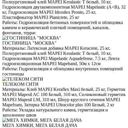
Полиуретановый клей MAPEI Keralastic T белый, 10 кг,
Гидроизоляция двухкомпонентная MAPEI Mapelastic (А+B), 32
кг, Гидроизоляция MAPEI Idrosilex Pronto, 25 кг,
Пластификатор MAPEI Planicrete, 25 кг
Работы:
Гидроизоляция бетонных поверхностей и облицовка
камнем и керамической плиткой помещений, каналов,
фонтанов, террас
ГОСТИНИЦА "МОСКВА"
Материалы:
Латексная добавка MAPEI Keracrete, 25 кг,
Полиуретановый клей MAPEI Keralastic T белый, 10 кг,
Гидроизоляция MAPEI Mapelastic Aquadefense, 7.5 кг, Лента
гидроизоляционная MAPEI Mapeband, 50м x 12см
Работы:
Гидроизоляция и облицовка внутренних помещений
гостиницы
ТЕЛЕКОМ СИТИ
Материалы:
Клей MAPEI Keraflex Maxi белый, 25 кг, Герметик
MAPEI Mapesil AC 100 Белый, 310 мл, Силиконовый герметик
MAPEI Mapesil LM, 310 мл, Шнур круглого сечения MAPEI
Mapefoam, Затирка MAPEI Ultracolor plus 100 Белый, 2 кг
Работы:
Укладка натурального камня, герметизация и
заполнение швов
МЕГА ХИМКИ, МЕГА БЕЛАЯ ДАЧА