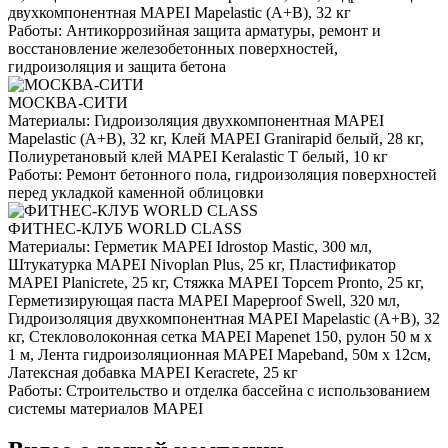
двухкомпонентная MAPEI Mapelastic (А+B), 32 кг
Работы:
Антикоррозийная защита арматуры, ремонт и
восстановление железобетонных поверхностей,
гидроизоляция и защита бетона
МОСКВА-СИТИ
Материалы:
Гидроизоляция двухкомпонентная MAPEI
Mapelastic (А+B), 32 кг, Клей MAPEI Granirapid белый, 28 кг,
Полиуретановый клей MAPEI Keralastic T белый, 10 кг
Работы:
Ремонт бетонного пола, гидроизоляция поверхностей
перед укладкой каменной облицовки
ФИТНЕС-КЛУБ WORLD CLASS
Материалы:
Герметик MAPEI Idrostop Mastic, 300 мл,
Штукатурка MAPEI Nivoplan Plus, 25 кг, Пластификатор
MAPEI Planicrete, 25 кг, Стяжка MAPEI Topcem Pronto, 25 кг,
Герметизирующая паста MAPEI Mapeproof Swell, 320 мл,
Гидроизоляция двухкомпонентная MAPEI Mapelastic (А+B), 32
кг, Стекловолоконная сетка MAPEI Mapenet 150, рулон 50 м х
1 м, Лента гидроизоляционная MAPEI Mapeband, 50м x 12см,
Латексная добавка MAPEI Keracrete, 25 кг
Работы:
Строительство и отделка бассейна с использованием
системы материалов MAPEI