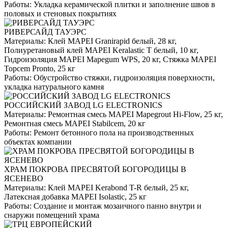
Работы:
Укладка керамической плитки и заполнение швов в
половых и стеновых покрытиях
РИВЕРСАЙД ТАУЭРС
Материалы:
Клей MAPEI Granirapid белый, 28 кг,
Полиуретановый клей MAPEI Keralastic T белый, 10 кг,
Гидроизоляция MAPEI Mapegum WPS, 20 кг, Стяжка MAPEI
Topcem Pronto, 25 кг
Работы:
Обустройство стяжки, гидроизоляция поверхности,
укладка натурального камня
РОССИЙСКИЙ ЗАВОД LG ELECTRONICS
Материалы:
Ремонтная смесь MAPEI Mapegrout Hi-Flow, 25 кг,
Ремонтная смесь MAPEI Stabilcem, 20 кг
Работы:
Ремонт бетонного пола на производственных
объектах компании
ХРАМ ПОКРОВА ПРЕСВЯТОЙ БОГОРОДИЦЫ В
ЯСЕНЕВО
Материалы:
Клей MAPEI Kerabond T-R белый, 25 кг,
Латексная добавка MAPEI Isolastic, 25 кг
Работы:
Создание и монтаж мозаичного панно внутри и
снаружи помещений храма