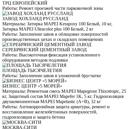
ТРЦ ЕВРОПЕЙСКИЙ
Работы:
Ремонт проезжей части парковочной зоны
ЗАВОД ХОХЛАНД РУССЛАНД
Материалы:
Затирка MAPEI Kerapoxy 100 Белый, 10 кг,
Затирка MAPEI Ultracolor plus 100 Белый, 2 кг
Работы:
Заполнение швов в облицовке поверхностей
производственных цехах и складских помещениях
СЕРЕБРЯНСКИЙ ЦЕМЕНТНЫЙ ЗАВОД
Работы:
Высокоточная фиксация установленного
оборудования методом подливки
ПЛОЩАДЬ ТЫСЯЧЕЛЕТИЯ
Работы:
Заполнение швов в уложенной брусчатке
БИЗНЕС ЦЕНТР «5 МОРЕЙ»
Материалы:
Ремонтная смесь MAPEI Mapegrout Thixotropic, 25
кг, Защитный состав MAPEI Mapefer 1K, 5 кг, Гидроизоляция
двухкомпонентная MAPEI Mapelastic (А+B), 32 кг
Работы:
Антикоррозийная защита арматуры, ремонт и
восстановление железобетонных поверхностей,
гидроизоляция и защита бетона
МОСКВА-СИТИ