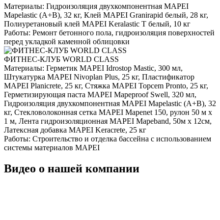
Материалы:
Гидроизоляция двухкомпонентная MAPEI
Mapelastic (А+B), 32 кг, Клей MAPEI Granirapid белый, 28 кг,
Полиуретановый клей MAPEI Keralastic T белый, 10 кг
Работы:
Ремонт бетонного пола, гидроизоляция поверхностей
перед укладкой каменной облицовки
ФИТНЕС-КЛУБ WORLD CLASS
Материалы:
Герметик MAPEI Idrostop Mastic, 300 мл,
Штукатурка MAPEI Nivoplan Plus, 25 кг, Пластификатор
MAPEI Planicrete, 25 кг, Стяжка MAPEI Topcem Pronto, 25 кг,
Герметизирующая паста MAPEI Mapeproof Swell, 320 мл,
Гидроизоляция двухкомпонентная MAPEI Mapelastic (А+B), 32
кг, Стекловолоконная сетка MAPEI Mapenet 150, рулон 50 м х
1 м, Лента гидроизоляционная MAPEI Mapeband, 50м x 12см,
Латексная добавка MAPEI Keracrete, 25 кг
Работы:
Строительство и отделка бассейна с использованием
системы материалов MAPEI
Видео о нашей компании