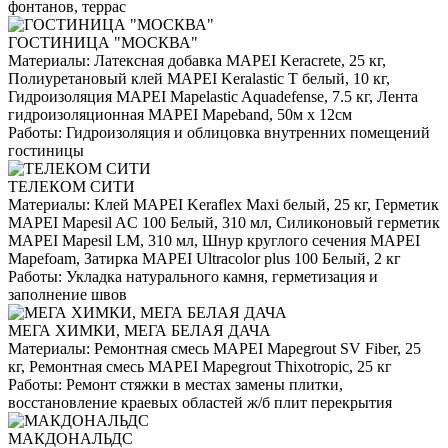
фонтанов, террас
ГОСТИНИЦА "МОСКВА"
Материалы:
Латексная добавка MAPEI Keracrete, 25 кг,
Полиуретановый клей MAPEI Keralastic T белый, 10 кг,
Гидроизоляция MAPEI Mapelastic Aquadefense, 7.5 кг, Лента
гидроизоляционная MAPEI Mapeband, 50м x 12см
Работы:
Гидроизоляция и облицовка внутренних помещений
гостиницы
ТЕЛЕКОМ СИТИ
Материалы:
Клей MAPEI Keraflex Maxi белый, 25 кг, Герметик
MAPEI Mapesil AC 100 Белый, 310 мл, Силиконовый герметик
MAPEI Mapesil LM, 310 мл, Шнур круглого сечения MAPEI
Mapefoam, Затирка MAPEI Ultracolor plus 100 Белый, 2 кг
Работы:
Укладка натурального камня, герметизация и
заполнение швов
МЕГА ХИМКИ, МЕГА БЕЛАЯ ДАЧА
Материалы:
Ремонтная смесь MAPEI Mapegrout SV Fiber, 25
кг, Ремонтная смесь MAPEI Mapegrout Thixotropic, 25 кг
Работы:
Ремонт стяжки в местах замены плитки,
восстановление краевых областей ж/б плит перекрытия
МАКДОНАЛЬДС