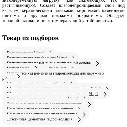
знакопеременную нагрузку (как сжимающую, так и
растягивающую). Создает влагонепроницаемый слой под
кафелем, керамическими плитками, кирпичами, каменными
плитами и другими похожими покрытиями. Обладает
хорошой высоко- и низкотемпературной устойчивостью.
Товар из подборок
Гидроизоляция Mapei
Гидроизоляция для бассейна Mapei
Гидроизоляция на цементно полимерной основе
Гидропломба
Для ванной
Морозостойкая цементная гидроизоляция для наружных
работ
Обмазочная гидроизоляция Mapei
Обмазочная двухкомпонентная гидроизоляция Litokol
Обмазочная двухкомпонентная гидроизоляция Mapei
Однокомпонентная гидроизоляция Mapei
Сухие цементные смеси для гидроизоляции
Цементная гидроизоляция под плитку
Цементная проникающая гидроизоляция
Эластичная цементная гидроизоляция