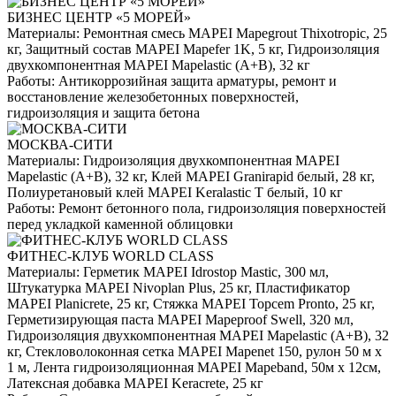
БИЗНЕС ЦЕНТР «5 МОРЕЙ»
Материалы:
Ремонтная смесь MAPEI Mapegrout Thixotropic, 25
кг, Защитный состав MAPEI Mapefer 1K, 5 кг, Гидроизоляция
двухкомпонентная MAPEI Mapelastic (А+B), 32 кг
Работы:
Антикоррозийная защита арматуры, ремонт и
восстановление железобетонных поверхностей,
гидроизоляция и защита бетона
МОСКВА-СИТИ
Материалы:
Гидроизоляция двухкомпонентная MAPEI
Mapelastic (А+B), 32 кг, Клей MAPEI Granirapid белый, 28 кг,
Полиуретановый клей MAPEI Keralastic T белый, 10 кг
Работы:
Ремонт бетонного пола, гидроизоляция поверхностей
перед укладкой каменной облицовки
ФИТНЕС-КЛУБ WORLD CLASS
Материалы:
Герметик MAPEI Idrostop Mastic, 300 мл,
Штукатурка MAPEI Nivoplan Plus, 25 кг, Пластификатор
MAPEI Planicrete, 25 кг, Стяжка MAPEI Topcem Pronto, 25 кг,
Герметизирующая паста MAPEI Mapeproof Swell, 320 мл,
Гидроизоляция двухкомпонентная MAPEI Mapelastic (А+B), 32
кг, Стекловолоконная сетка MAPEI Mapenet 150, рулон 50 м х
1 м, Лента гидроизоляционная MAPEI Mapeband, 50м x 12см,
Латексная добавка MAPEI Keracrete, 25 кг