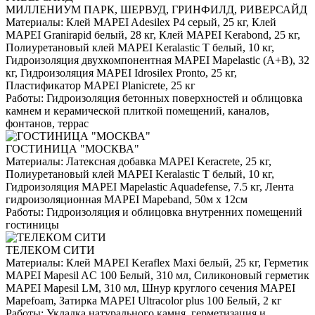
МИЛЛЕНИУМ ПАРК, ШЕРВУД, ГРИНФИЛД, РИВЕРСАЙД
Материалы:
Клей MAPEI Adesilex P4 серый, 25 кг, Клей
MAPEI Granirapid белый, 28 кг, Клей MAPEI Kerabond, 25 кг,
Полиуретановый клей MAPEI Keralastic T белый, 10 кг,
Гидроизоляция двухкомпонентная MAPEI Mapelastic (А+B), 32
кг, Гидроизоляция MAPEI Idrosilex Pronto, 25 кг,
Пластификатор MAPEI Planicrete, 25 кг
Работы:
Гидроизоляция бетонных поверхностей и облицовка
камнем и керамической плиткой помещений, каналов,
фонтанов, террас
ГОСТИНИЦА "МОСКВА"
Материалы:
Латексная добавка MAPEI Keracrete, 25 кг,
Полиуретановый клей MAPEI Keralastic T белый, 10 кг,
Гидроизоляция MAPEI Mapelastic Aquadefense, 7.5 кг, Лента
гидроизоляционная MAPEI Mapeband, 50м x 12см
Работы:
Гидроизоляция и облицовка внутренних помещений
гостиницы
ТЕЛЕКОМ СИТИ
Материалы:
Клей MAPEI Keraflex Maxi белый, 25 кг, Герметик
MAPEI Mapesil AC 100 Белый, 310 мл, Силиконовый герметик
MAPEI Mapesil LM, 310 мл, Шнур круглого сечения MAPEI
Mapefoam, Затирка MAPEI Ultracolor plus 100 Белый, 2 кг
Работы:
Укладка натурального камня, герметизация и