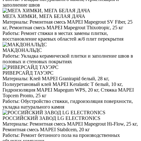
заполнение швов
МЕГА ХИМКИ, МЕГА БЕЛАЯ ДАЧА
Материалы:
Ремонтная смесь MAPEI Mapegrout SV Fiber, 25
кг, Ремонтная смесь MAPEI Mapegrout Thixotropic, 25 кг
Работы:
Ремонт стяжки в местах замены плитки,
восстановление краевых областей ж/б плит перекрытия
МАКДОНАЛЬДС
Работы:
Укладка керамической плитки и заполнение швов в
половых и стеновых покрытиях
РИВЕРСАЙД ТАУЭРС
Материалы:
Клей MAPEI Granirapid белый, 28 кг,
Полиуретановый клей MAPEI Keralastic T белый, 10 кг,
Гидроизоляция MAPEI Mapegum WPS, 20 кг, Стяжка MAPEI
Topcem Pronto, 25 кг
Работы:
Обустройство стяжки, гидроизоляция поверхности,
укладка натурального камня
РОССИЙСКИЙ ЗАВОД LG ELECTRONICS
Материалы:
Ремонтная смесь MAPEI Mapegrout Hi-Flow, 25 кг,
Ремонтная смесь MAPEI Stabilcem, 20 кг
Работы:
Ремонт бетонного пола на производственных
объектах компании