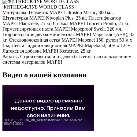
ФИТНЕС-КЛУБ WORLD CLASS
Материалы:
Герметик MAPEI Idrostop Mastic, 300 мл,
Штукатурка MAPEI Nivoplan Plus, 25 кг, Пластификатор
MAPEI Planicrete, 25 кг, Стяжка MAPEI Topcem Pronto, 25 кг,
Герметизирующая паста MAPEI Mapeproof Swell, 320 мл,
Гидроизоляция двухкомпонентная MAPEI Mapelastic (А+B), 32
кг, Стекловолоконная сетка MAPEI Mapenet 150, рулон 50 м х
1 м, Лента гидроизоляционная MAPEI Mapeband, 50м x 12см,
Латексная добавка MAPEI Keracrete, 25 кг
Работы:
Строительство и отделка бассейна с использованием
системы материалов MAPEI
Видео о нашей компании