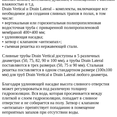
влажностью и т.д.
Drain Vertical и Drain Lateral – комплекты, включающие все
необходимое для создания сливных трапов в полах, в том
числе:
• вертикальная или горизонтальная полипропиленовая
водосточная труба с приваренной полипропиленовой
мембраной 400×400 мм;
• удлиняющая насадка;
• затвор с клапаном «антизапах»;
• съемная решетка из нержавеющей стали.
Сливные трубы Drain Vertical доступны в 5 различных
диаметрах (50, 75, 82, 90 и 100 мм), а трубы Drain Lateral
поставляются в трех размерах (50, 75 и 90 мм). Стальная
решетка поставляется в одном стандартном размере (100х100
мм) для труб Drain Vertical и Drain Lateral любого диаметра.
Благодаря удлиняющей насадке высота сливного отверстия
может регулироваться под различную толщину
гидроизоляции. Вся вода, которая просачивается между
плиткой и слоем гидроизоляции, попадает в сливное
отверстие и не собирается на полу. Затвор с клапаном
«антизапах» препятствует попаданию в помещение
неприятных запахов при отсутствии воды.