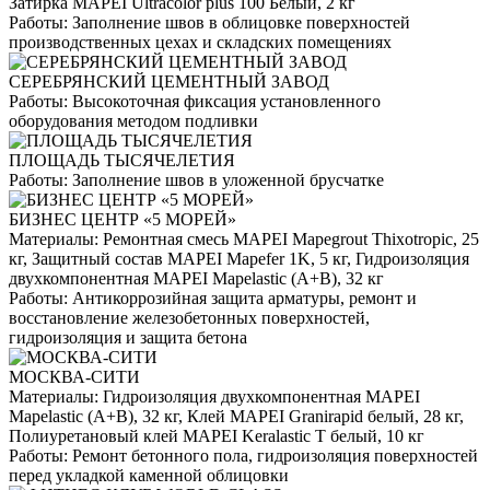
Затирка MAPEI Ultracolor plus 100 Белый, 2 кг
Работы:
Заполнение швов в облицовке поверхностей
производственных цехах и складских помещениях
СЕРЕБРЯНСКИЙ ЦЕМЕНТНЫЙ ЗАВОД
Работы:
Высокоточная фиксация установленного
оборудования методом подливки
ПЛОЩАДЬ ТЫСЯЧЕЛЕТИЯ
Работы:
Заполнение швов в уложенной брусчатке
БИЗНЕС ЦЕНТР «5 МОРЕЙ»
Материалы:
Ремонтная смесь MAPEI Mapegrout Thixotropic, 25
кг, Защитный состав MAPEI Mapefer 1K, 5 кг, Гидроизоляция
двухкомпонентная MAPEI Mapelastic (А+B), 32 кг
Работы:
Антикоррозийная защита арматуры, ремонт и
восстановление железобетонных поверхностей,
гидроизоляция и защита бетона
МОСКВА-СИТИ
Материалы:
Гидроизоляция двухкомпонентная MAPEI
Mapelastic (А+B), 32 кг, Клей MAPEI Granirapid белый, 28 кг,
Полиуретановый клей MAPEI Keralastic T белый, 10 кг
Работы:
Ремонт бетонного пола, гидроизоляция поверхностей
перед укладкой каменной облицовки