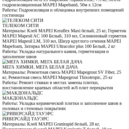
гидроизоляционная MAPEI Mapeband, 50м x 12см
Работы:
Гидроизоляция и облицовка внутренних помещений
гостиницы
ТЕЛЕКОМ СИТИ
Материалы:
Клей MAPEI Keraflex Maxi белый, 25 кг, Герметик
MAPEI Mapesil AC 100 Белый, 310 мл, Силиконовый герметик
MAPEI Mapesil LM, 310 мл, Шнур круглого сечения MAPEI
Mapefoam, Затирка MAPEI Ultracolor plus 100 Белый, 2 кг
Работы:
Укладка натурального камня, герметизация и
заполнение швов
МЕГА ХИМКИ, МЕГА БЕЛАЯ ДАЧА
Материалы:
Ремонтная смесь MAPEI Mapegrout SV Fiber, 25
кг, Ремонтная смесь MAPEI Mapegrout Thixotropic, 25 кг
Работы:
Ремонт стяжки в местах замены плитки,
восстановление краевых областей ж/б плит перекрытия
МАКДОНАЛЬДС
Работы:
Укладка керамической плитки и заполнение швов в
половых и стеновых покрытиях
РИВЕРСАЙД ТАУЭРС
Материалы:
Клей MAPEI Granirapid белый, 28 кг,