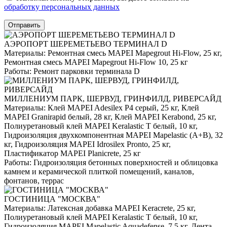
обработку персональных данных
Отправить
АЭРОПОРТ ШЕРЕМЕТЬЕВО ТЕРМИНАЛ D
Материалы:
Ремонтная смесь MAPEI Mapegrout Hi-Flow, 25 кг,
Ремонтная смесь MAPEI Mapegrout Hi-Flow 10, 25 кг
Работы:
Ремонт парковки терминала D
МИЛЛЕНИУМ ПАРК, ШЕРВУД, ГРИНФИЛД, РИВЕРСАЙД
Материалы:
Клей MAPEI Adesilex P4 серый, 25 кг, Клей
MAPEI Granirapid белый, 28 кг, Клей MAPEI Kerabond, 25 кг,
Полиуретановый клей MAPEI Keralastic T белый, 10 кг,
Гидроизоляция двухкомпонентная MAPEI Mapelastic (А+B), 32
кг, Гидроизоляция MAPEI Idrosilex Pronto, 25 кг,
Пластификатор MAPEI Planicrete, 25 кг
Работы:
Гидроизоляция бетонных поверхностей и облицовка
камнем и керамической плиткой помещений, каналов,
фонтанов, террас
ГОСТИНИЦА "МОСКВА"
Материалы:
Латексная добавка MAPEI Keracrete, 25 кг,
Полиуретановый клей MAPEI Keralastic T белый, 10 кг,
Гидроизоляция MAPEI Mapelastic Aquadefense, 7.5 кг, Лента