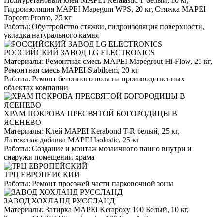
Полиуретановый клей MAPEI Keralastic T белый, 10 кг,
Гидроизоляция MAPEI Mapegum WPS, 20 кг, Стяжка MAPEI
Topcem Pronto, 25 кг
Работы:
Обустройство стяжки, гидроизоляция поверхности,
укладка натурального камня
РОССИЙСКИЙ ЗАВОД LG ELECTRONICS
Материалы:
Ремонтная смесь MAPEI Mapegrout Hi-Flow, 25 кг,
Ремонтная смесь MAPEI Stabilcem, 20 кг
Работы:
Ремонт бетонного пола на производственных
объектах компании
ХРАМ ПОКРОВА ПРЕСВЯТОЙ БОГОРОДИЦЫ В
ЯСЕНЕВО
Материалы:
Клей MAPEI Kerabond T-R белый, 25 кг,
Латексная добавка MAPEI Isolastic, 25 кг
Работы:
Создание и монтаж мозаичного панно внутри и
снаружи помещений храма
ТРЦ ЕВРОПЕЙСКИЙ
Работы:
Ремонт проезжей части парковочной зоны
ЗАВОД ХОХЛАНД РУССЛАНД
Материалы:
Затирка MAPEI Kerapoxy 100 Белый, 10 кг,