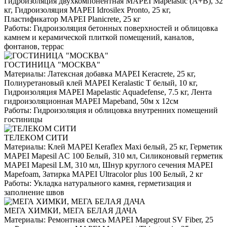
Гидроизоляция двухкомпонентная MAPEI Mapelastic (А+B), 32
кг, Гидроизоляция MAPEI Idrosilex Pronto, 25 кг,
Пластификатор MAPEI Planicrete, 25 кг
Работы:
Гидроизоляция бетонных поверхностей и облицовка
камнем и керамической плиткой помещений, каналов,
фонтанов, террас
ГОСТИНИЦА "МОСКВА"
Материалы:
Латексная добавка MAPEI Keracrete, 25 кг,
Полиуретановый клей MAPEI Keralastic T белый, 10 кг,
Гидроизоляция MAPEI Mapelastic Aquadefense, 7.5 кг, Лента
гидроизоляционная MAPEI Mapeband, 50м x 12см
Работы:
Гидроизоляция и облицовка внутренних помещений
гостиницы
ТЕЛЕКОМ СИТИ
Материалы:
Клей MAPEI Keraflex Maxi белый, 25 кг, Герметик
MAPEI Mapesil AC 100 Белый, 310 мл, Силиконовый герметик
MAPEI Mapesil LM, 310 мл, Шнур круглого сечения MAPEI
Mapefoam, Затирка MAPEI Ultracolor plus 100 Белый, 2 кг
Работы:
Укладка натурального камня, герметизация и
заполнение швов
МЕГА ХИМКИ, МЕГА БЕЛАЯ ДАЧА
Материалы:
Ремонтная смесь MAPEI Mapegrout SV Fiber, 25