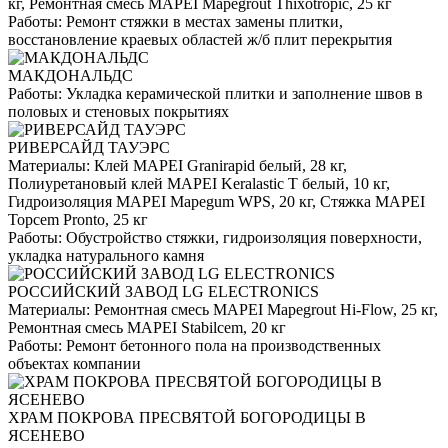
кг, Ремонтная смесь MAPEI Mapegrout Thixotropic, 25 кг
Работы:
Ремонт стяжки в местах замены плитки,
восстановление краевых областей ж/б плит перекрытия
МАКДОНАЛЬДС
Работы:
Укладка керамической плитки и заполнение швов в
половых и стеновых покрытиях
РИВЕРСАЙД ТАУЭРС
Материалы:
Клей MAPEI Granirapid белый, 28 кг,
Полиуретановый клей MAPEI Keralastic T белый, 10 кг,
Гидроизоляция MAPEI Mapegum WPS, 20 кг, Стяжка MAPEI
Topcem Pronto, 25 кг
Работы:
Обустройство стяжки, гидроизоляция поверхности,
укладка натурального камня
РОССИЙСКИЙ ЗАВОД LG ELECTRONICS
Материалы:
Ремонтная смесь MAPEI Mapegrout Hi-Flow, 25 кг,
Ремонтная смесь MAPEI Stabilcem, 20 кг
Работы:
Ремонт бетонного пола на производственных
объектах компании
ХРАМ ПОКРОВА ПРЕСВЯТОЙ БОГОРОДИЦЫ В
ЯСЕНЕВО