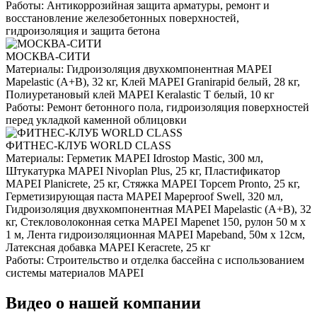
Работы:
Антикоррозийная защита арматуры, ремонт и
восстановление железобетонных поверхностей,
гидроизоляция и защита бетона
МОСКВА-СИТИ
Материалы:
Гидроизоляция двухкомпонентная MAPEI
Mapelastic (А+B), 32 кг, Клей MAPEI Granirapid белый, 28 кг,
Полиуретановый клей MAPEI Keralastic T белый, 10 кг
Работы:
Ремонт бетонного пола, гидроизоляция поверхностей
перед укладкой каменной облицовки
ФИТНЕС-КЛУБ WORLD CLASS
Материалы:
Герметик MAPEI Idrostop Mastic, 300 мл,
Штукатурка MAPEI Nivoplan Plus, 25 кг, Пластификатор
MAPEI Planicrete, 25 кг, Стяжка MAPEI Topcem Pronto, 25 кг,
Герметизирующая паста MAPEI Mapeproof Swell, 320 мл,
Гидроизоляция двухкомпонентная MAPEI Mapelastic (А+B), 32
кг, Стекловолоконная сетка MAPEI Mapenet 150, рулон 50 м х
1 м, Лента гидроизоляционная MAPEI Mapeband, 50м x 12см,
Латексная добавка MAPEI Keracrete, 25 кг
Работы:
Строительство и отделка бассейна с использованием
системы материалов MAPEI
Видео о нашей компании