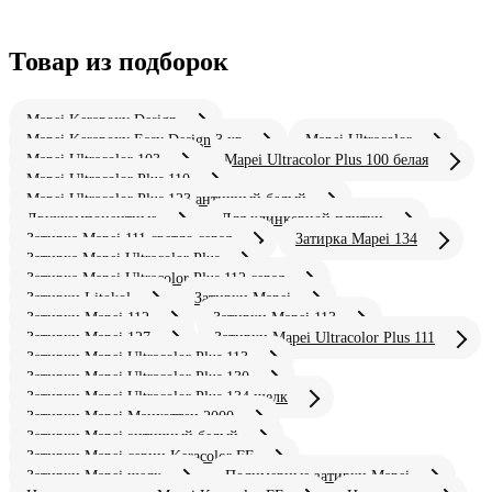
Товар из подборок
Mapei Kerapoxy Design
Mapei Kerapoxy Easy Design 3 кг
Mapei Ultracolor
Mapei Ultracolor 103
Mapei Ultracolor Plus 100 белая
Mapei Ultracolor Plus 110
Mapei Ultracolor Plus 123 античный белый
Двухкомпонентные
Для клинкерной плитки
Затирка Mapei 111 светло серая
Затирка Mapei 134
Затирка Mapei Ultracolor Plus
Затирка Mapei Ultracolor Plus 112 серая
Затирки Litokol
Затирки Mapei
Затирки Mapei 112
Затирки Mapei 113
Затирки Mapei 127
Затирки Mapei Ultracolor Plus 111
Затирки Mapei Ultracolor Plus 113
Затирки Mapei Ultracolor Plus 130
Затирки Mapei Ultracolor Plus 134 шелк
Затирки Mapei Манхэттен 2000
Затирки Mapei античный белый
Затирки Mapei серии Keracolor FF
Затирки Mapei шелк
Полимерные затирки Mapei