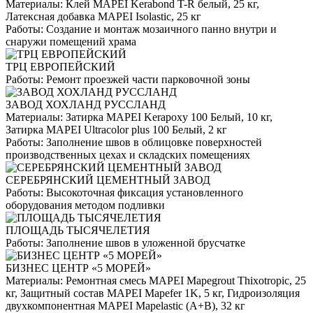
Материалы:
Клей MAPEI Kerabond T-R белый, 25 кг,
Латексная добавка MAPEI Isolastic, 25 кг
Работы:
Создание и монтаж мозаичного панно внутри и
снаружи помещений храма
ТРЦ ЕВРОПЕЙСКИЙ
Работы:
Ремонт проезжей части парковочной зоны
ЗАВОД ХОХЛАНД РУССЛАНД
Материалы:
Затирка MAPEI Kerapoxy 100 Белый, 10 кг,
Затирка MAPEI Ultracolor plus 100 Белый, 2 кг
Работы:
Заполнение швов в облицовке поверхностей
производственных цехах и складских помещениях
СЕРЕБРЯНСКИЙ ЦЕМЕНТНЫЙ ЗАВОД
Работы:
Высокоточная фиксация установленного
оборудования методом подливки
ПЛОЩАДЬ ТЫСЯЧЕЛЕТИЯ
Работы:
Заполнение швов в уложенной брусчатке
БИЗНЕС ЦЕНТР «5 МОРЕЙ»
Материалы:
Ремонтная смесь MAPEI Mapegrout Thixotropic, 25
кг, Защитный состав MAPEI Mapefer 1K, 5 кг, Гидроизоляция
двухкомпонентная MAPEI Mapelastic (А+B), 32 кг